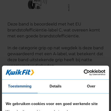
70
B
A
C
Deze band is beoordeeld met het EU
brandstofefficiëntie-label C, wat overeen komt
met een goede brandstofefficiëntie.
In de categorie grip op nat wegdek is deze band
gewaardeerd met een A-label, wat betekent dat
deze band uitstekende grip heeft bij natte
weersomstandigheden.
De band heeft een extern rolgeluid van 70 dB
met B-notering, wat betekent dat deze band
Toestemming
Details
Over
een normale geluidsproductie heeft.
Wil je nog meer informatie over het
We gebruiken cookies voor een goed werkende site
bandenlabel van deze band, klik dan
hier