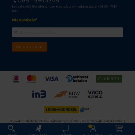
088 - 5945348
Lokaal tarief. Bereikbaar van maandag t/m vrijdag tussen 08.00 - 17.30
uur.
Nieuwsbrief
INSCHRIJVEN
©
KwikFit Nederland B.V., Daltonstraat 17, 3846BX Harderwijk, KvK 08017845 |
Algemene voorwaarden
•
Privacyverklaring
•
Cookiebeleid
•
Disclaimer
This site is protected by reCAPTCHA and the Google
Privacy Policy
and
Terms of
Service
apply.