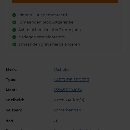
Binnen 1 uur gemonteerd
12 maanden productgarantie
Achteraf betalen of in 3 termijnen
30 dagen omruilgarantie
3 maanden gratis herbalanceren
Merk:
Michelin
Type:
LATITUDE SPORT 3
Maat:
255/45 R20 105V
Snelheid:
V (t/m 240 km/u)
Seizoen:
Zomerbanden
4x4:
Ja