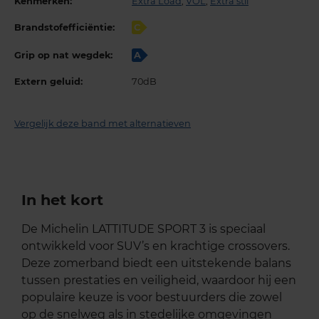
Kenmerken:
Extra Load
,
VOL
,
Extra stil
Brandstofefficiëntie:
C
Grip op nat wegdek:
A
Extern geluid:
70dB
Vergelijk deze band met alternatieven
In het kort
De Michelin LATTITUDE SPORT 3 is speciaal
ontwikkeld voor SUV’s en krachtige crossovers.
Deze zomerband biedt een uitstekende balans
tussen prestaties en veiligheid, waardoor hij een
populaire keuze is voor bestuurders die zowel
op de snelweg als in stedelijke omgevingen