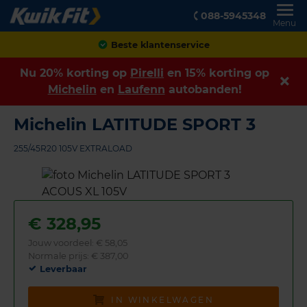
088-5945348
Menu
Achteraf betalen
Nu 20% korting op
Pirelli
en 15% korting op
Michelin
en
Laufenn
autobanden!
Michelin LATITUDE SPORT 3
255/45R20 105V EXTRALOAD
€
328,95
Jouw voordeel:
€ 58,05
Normale prijs: € 387,00
Leverbaar
IN WINKELWAGEN