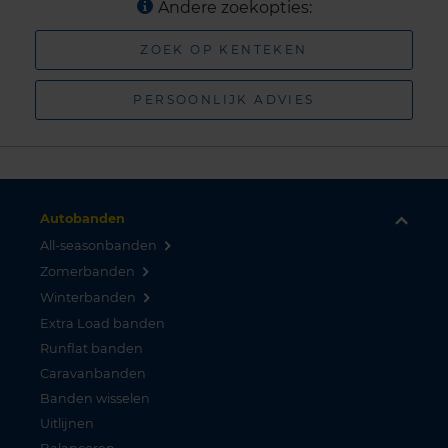
Andere zoekopties:
ZOEK OP KENTEKEN
PERSOONLIJK ADVIES
Autobanden
All-seasonbanden
Zomerbanden
Winterbanden
Extra Load banden
Runflat banden
Caravanbanden
Banden wisselen
Uitlijnen