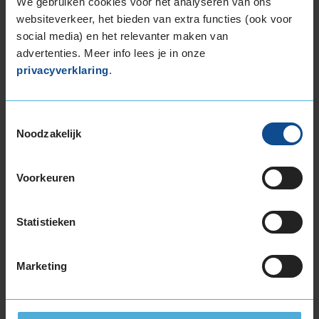
We gebruiken cookies voor het analyseren van ons
websiteverkeer, het bieden van extra functies (ook voor
social media) en het relevanter maken van
advertenties. Meer info lees je in onze
privacyverklaring
.
Bandenmontagepakketten
Kies je
bandenmaat omvang (inch)
Toestemmingsselectie
Noodzakelijk
Voorkeuren
Montage Veilig & Zeker
Statistieken
€ 40,-
Per band
Marketing
Montage
M
Balanceren
B