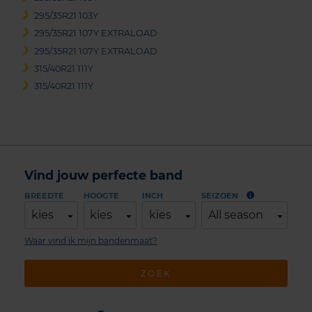
295/35R21 103Y
295/35R21 107Y EXTRALOAD
295/35R21 107Y EXTRALOAD
315/40R21 111Y
315/40R21 111Y
Vind jouw perfecte band
BREEDTE
HOOGTE
INCH
SEIZOEN
kies
kies
kies
All season
Waar vind ik mijn bandenmaat?
ZOEK