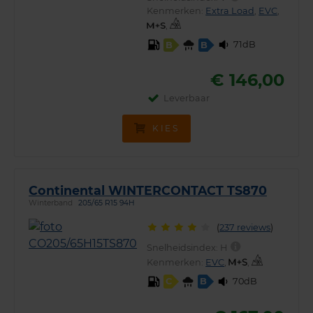
Kenmerken:
Extra Load
,
EVC
,
,
71dB
B
B
€ 146,00
Leverbaar
KIES
Continental WINTERCONTACT TS870
Winterband
205/65 R15 94H
(
237 reviews
)
Snelheidsindex:
H
Kenmerken:
EVC
,
,
70dB
C
B