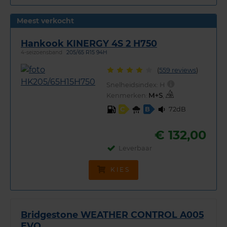
Meest verkocht
Hankook KINERGY 4S 2 H750
4-seizoensband
205/65 R15 94H
(
559 reviews
)
Snelheidsindex:
H
Kenmerken:
,
72dB
C
B
€ 132,00
Leverbaar
KIES
Bridgestone WEATHER CONTROL A005
EVO