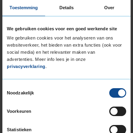
Kenmerken:
EVC
Toestemming
Details
Over
70dB
B
A
€ 161,00
We gebruiken cookies voor een goed werkende site
Leverbaar
We gebruiken cookies voor het analyseren van ons
websiteverkeer, het bieden van extra functies (ook voor
KIES
social media) en het relevanter maken van
advertenties. Meer info lees je in onze
privacyverklaring
.
Continental ULTRACONTACT
Zomerband
205/65 R15 94H
Toestemmingsselectie
(
363 reviews
)
Noodzakelijk
Snelheidsindex:
H
Kenmerken:
EVC
69dB
B
A
Voorkeuren
€ 162,00
Statistieken