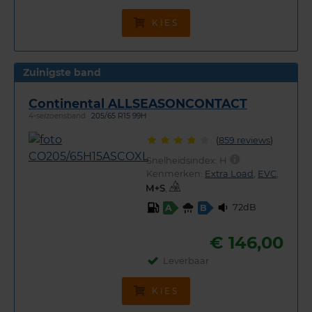
KIES
Zuinigste band
Continental ALLSEASONCONTACT
4-seizoensband
205/65 R15 99H
(
859 reviews
)
Snelheidsindex:
H
Kenmerken:
Extra Load
,
EVC
,
,
72dB
A
B
€ 146,00
Leverbaar
KIES