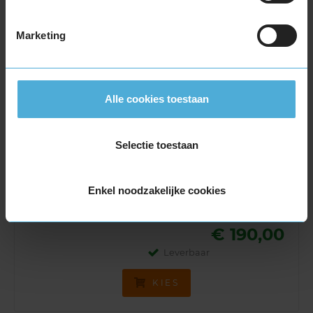
Leverbaar
KIES
Marketing
Continental VANCONTACT 4SEASON
Alle cookies toestaan
ULTRA
4-seizoensband
205/65 R15 102T
Selectie toestaan
(
3 reviews
)
Snelheidsindex:
T
Kenmerken:
,
Enkel noodzakelijke cookies
73dB
B
B
€ 190,00
Leverbaar
KIES