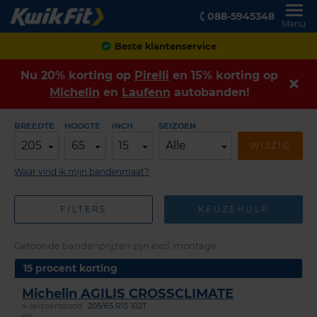
088-5945348
Menu
Beste klantenservice
Nu 20% korting op
Pirelli
en 15% korting op
Michelin
en
Laufenn
autobanden!
BREEDTE
HOOGTE
INCH
SEIZOEN
205
65
15
Alle
WIJZIG
Waar vind ik mijn bandenmaat?
FILTERS
KEUZEHULP
Getoonde bandenprijzen zijn excl. montage.
15 procent korting
Michelin AGILIS CROSSCLIMATE
4-seizoensband
205/65 R15 102T