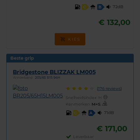
72dB
C
B
€ 132,00
KIES
Beste grip
Bridgestone BLIZZAK LM005
Winterband
205/65 R15 94H
(
176 reviews
)
Snelheidsindex:
H
Kenmerken:
,
71dB
C
A
€ 171,00
Leverbaar