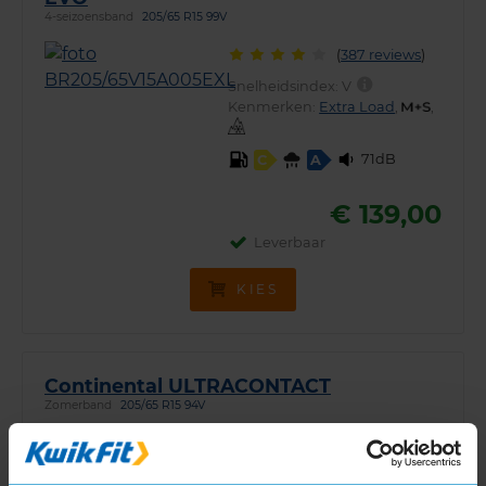
4-seizoensband
205/65 R15 99V
(
387 reviews
)
Snelheidsindex:
V
Kenmerken:
Extra Load
,
,
71dB
C
A
€ 139,00
Leverbaar
KIES
Continental ULTRACONTACT
Zomerband
205/65 R15 94V
(
363 reviews
)
Snelheidsindex:
V