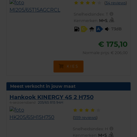
(
34 reviews
)
Snelheidsindex:
T
Kenmerken:
,
73dB
C
A
€ 175,10
Normale prijs: € 206,00
KIES
Meest verkocht in jouw maat
Hankook KINERGY 4S 2 H750
4-seizoensband
205/65 R15 94H
(
559 reviews
)
Snelheidsindex:
H
Kenmerken:
,