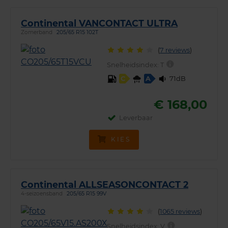
Continental VANCONTACT ULTRA
Zomerband
205/65 R15 102T
(
7 reviews
)
Snelheidsindex:
T
71dB
C
A
€ 168,00
Leverbaar
KIES
Continental ALLSEASONCONTACT 2
4-seizoensband
205/65 R15 99V
(
1065 reviews
)
Snelheidsindex:
V