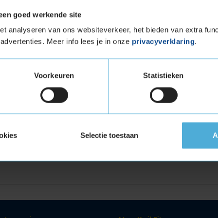
een goed werkende site
225 65 R16 eenvoudig online en plan ook gelijk
t analyseren van ons websiteverkeer, het bieden van extra func
KwikFit vestiging.
advertenties. Meer info lees je in onze
privacyverklaring
.
Voorkeuren
Statistieken
erfecte band
Andere 
TE
INCH
SEIZOEN
ZOEK OP
s
kies
All season
ZOEK
okies
Selectie toestaan
A
PERSOONL
n bandenmaat?