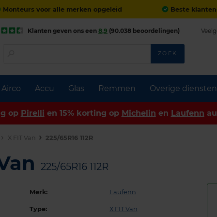
Monteurs voor alle merken opgeleid
Beste klanten
Klanten geven ons een
8,9
(90.038 beoordelingen)
Veelg
ZOEK
Airco
Accu
Glas
Remmen
Overige diensten
ng op
Pirelli
en 15% korting op
Michelin
en
Laufenn
au
X FIT Van
225/65R16 112R
 Van
225/65R16 112R
Merk:
Laufenn
Type:
X FIT Van