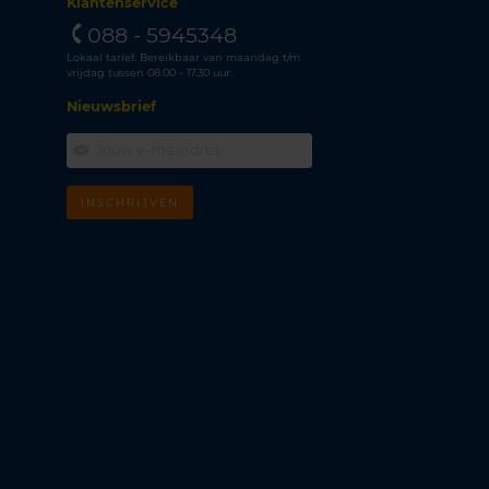
Klantenservice
088 - 5945348
Lokaal tarief. Bereikbaar van maandag t/m
vrijdag tussen 08.00 - 17.30 uur.
Nieuwsbrief
INSCHRIJVEN
m
k