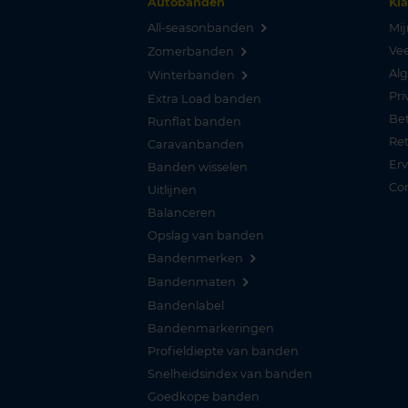
Autobanden
Kl
All-seasonbanden
Mij
Vee
Zomerbanden
Al
Winterbanden
Pri
Extra Load banden
Be
Runflat banden
Re
Caravanbanden
Er
Banden wisselen
Co
Uitlijnen
Balanceren
Opslag van banden
Bandenmerken
Bandenmaten
Bandenlabel
Bandenmarkeringen
Profieldiepte van banden
Snelheidsindex van banden
Goedkope banden