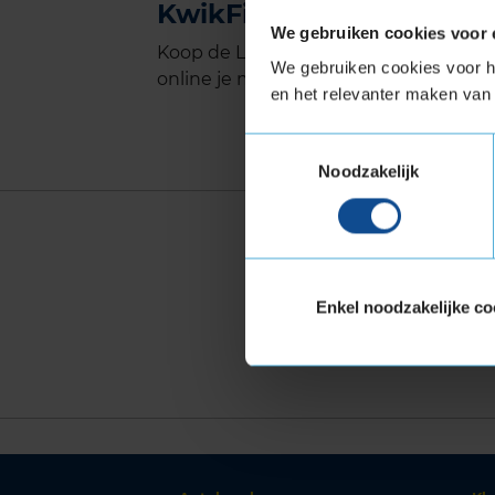
KwikFit
We gebruiken cookies voor 
Koop de Laufenn X FIT Van in de maat 
We gebruiken cookies voor he
online je montageafspraak in bij jouw 
en het relevanter maken van 
Toestemmingsselectie
Noodzakelijk
Vind jouw p
BREEDTE
HOOG
kies
kie
Enkel noodzakelijke co
Waar vind ik mij