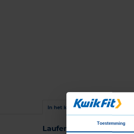
EU Bandenlabel
In het kort
Toestemming
Laufenn X FIT Van in de