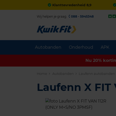
Klanttevredenheid 8,9
Wij helpen je graag.
088 - 5945348
Autobanden
Onderhoud
APK
Nu 20% korti
Home
Autobanden
Laufenn autobanden
Laufenn X FIT