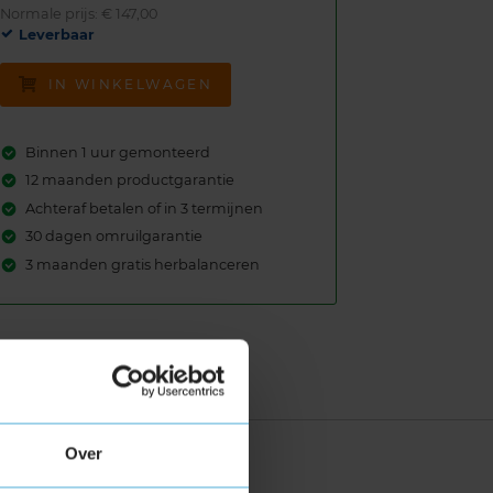
Normale prijs: € 147,00
Leverbaar
IN WINKELWAGEN
Binnen 1 uur gemonteerd
12 maanden productgarantie
Achteraf betalen of in 3 termijnen
30 dagen omruilgarantie
3 maanden gratis herbalanceren
Over