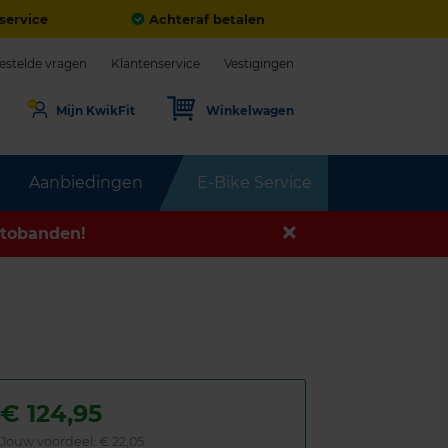
service
Achteraf betalen
estelde vragen
Klantenservice
Vestigingen
Mijn KwikFit
Winkelwagen
Aanbiedingen
E-Bike Service
tobanden!
€
124,95
Jouw voordeel:
€ 22,05