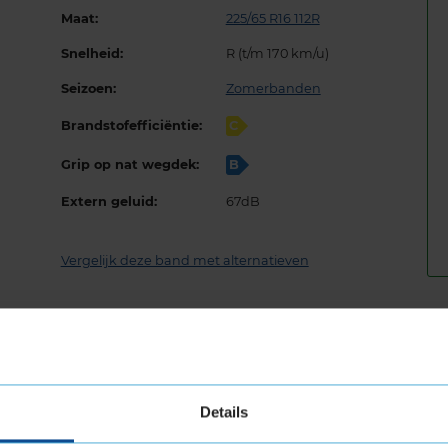
Maat:
225/65 R16 112R
Snelheid:
R (t/m 170 km/u)
Seizoen:
Zomerbanden
Brandstofefficiëntie:
C
Grip op nat wegdek:
B
Extern geluid:
67dB
Vergelijk deze band met alternatieven
Bandenmontage­pakketten
Andere maten
20
Details
 maat 225 65 R16 kopen bij