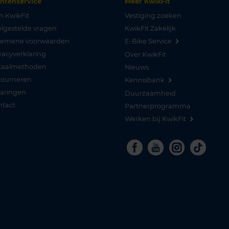
antenservice
Meer KwikFit
n KwikFit
Vestiging zoeken
lgestelde vragen
KwikFit Zakelijk
gemene voorwaarden
E-Bike Service
vacyverklaring
Over KwikFit
taalmethoden
Nieuws
tourneren
Kennisbank
varingen
Duurzaamheid
ntact
Partnerprogramma
Werken bij KwikFit
Facebook
Youtube
Instagra
Tikto