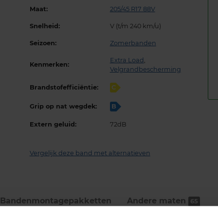
Maat:
205/45 R17 88V
Snelheid:
V (t/m 240 km/u)
Seizoen:
Zomerbanden
Extra Load
,
Kenmerken:
Velgrandbescherming
Brandstofefficiëntie:
C
Grip op nat wegdek:
B
Extern geluid:
72dB
Vergelijk deze band met alternatieven
Bandenmontage­pakketten
Andere maten
65