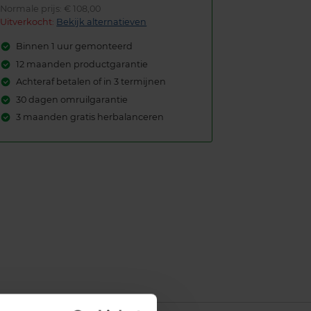
Normale prijs: € 108,00
Uitverkocht:
Bekijk alternatieven
Binnen 1 uur gemonteerd
12 maanden productgarantie
Achteraf betalen of in 3 termijnen
30 dagen omruilgarantie
3 maanden gratis herbalanceren