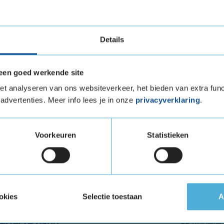
verstevigde band)
tuigen die banden met een hoger
Details
vigde banden zijn te herkennen aan het
een goed werkende site
 load in de maat 205 45 R17
t analyseren van ons websiteverkeer, het bieden van extra func
advertenties. Meer info lees je in onze
privacyverklaring
.
 in de maat 205 45 R17 eenvoudig online en plan
 bij jouw KwikFit vestiging.
Voorkeuren
Statistieken
an deze autoband:
205 45 R17
okies
Selectie toestaan
A
erfecte band
Andere 