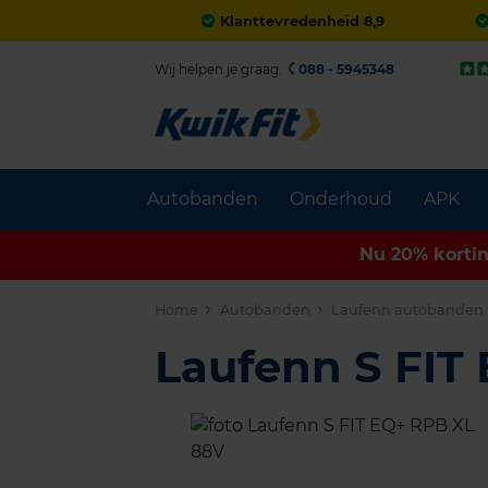
Klanttevredenheid 8,9
Wij helpen je graag.
088 - 5945348
Autobanden
Onderhoud
APK
Nu 20% korti
Home
Autobanden
Laufenn autobanden
Laufenn S FIT