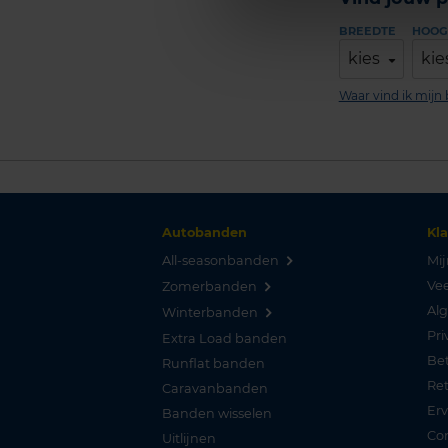
BREEDTE
HOOG
kies
kie
Waar vind ik mij
Autobanden
Kl
All-seasonbanden
Mij
Vee
Zomerbanden
Al
Winterbanden
Pri
Extra Load banden
Be
Runflat banden
Re
Caravanbanden
Er
Banden wisselen
Co
Uitlijnen