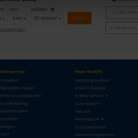
TE
INCH
SEIZOEN
ZOEK OP
s
kies
All season
ZOEK
PERSOONL
n bandenmaat?
antenservice
Meer KwikFit
n KwikFit
Vestiging zoeken
lgestelde vragen
KwikFit Zakelijk
gemene voorwaarden
E-Bike Service
vacyverklaring
Over KwikFit
taalmethoden
Nieuws
tourneren
Kennisbank
varingen
Duurzaamheid
ntact
Partnerprogramma