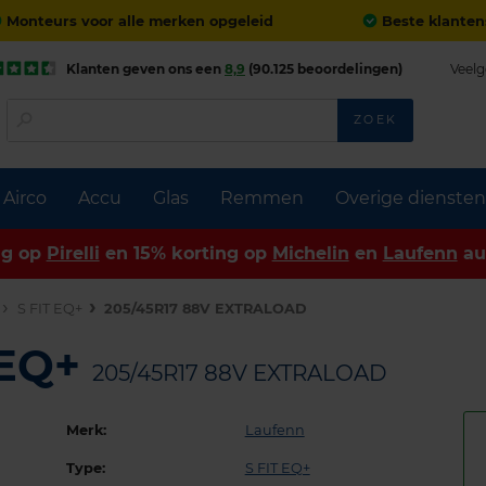
Monteurs voor alle merken opgeleid
Beste klanten
Klanten geven ons een
8,9
(90.125 beoordelingen)
Veelg
ZOEK
Airco
Accu
Glas
Remmen
Overige diensten
ng op
Pirelli
en 15% korting op
Michelin
en
Laufenn
au
S FIT EQ+
205/45R17 88V EXTRALOAD
 EQ+
205/45R17 88V EXTRALOAD
Merk:
Laufenn
Type:
S FIT EQ+