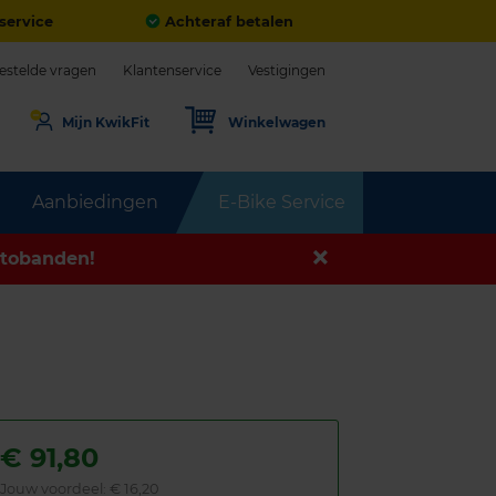
service
Achteraf betalen
estelde vragen
Klantenservice
Vestigingen
Mijn KwikFit
Winkelwagen
Aanbiedingen
E-Bike Service
tobanden!
€
91,80
Jouw voordeel:
€ 16,20