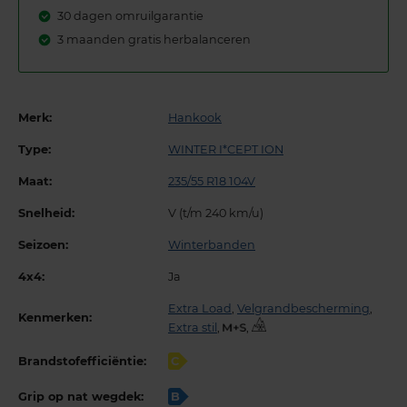
30 dagen omruilgarantie
3 maanden gratis herbalanceren
Merk:
Hankook
Type:
WINTER I*CEPT ION
Maat:
235/55 R18 104V
Snelheid:
V (t/m 240 km/u)
Seizoen:
Winterbanden
4x4:
Ja
Extra Load
,
Velgrandbescherming
,
Kenmerken:
Extra stil
,
,
Brandstofefficiëntie:
C
Grip op nat wegdek:
B