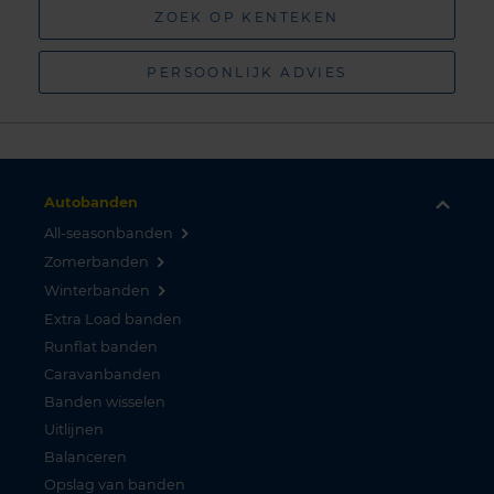
ZOEK OP KENTEKEN
PERSOONLIJK ADVIES
Autobanden
All-seasonbanden
Zomerbanden
Winterbanden
Extra Load banden
Runflat banden
Caravanbanden
Banden wisselen
Uitlijnen
Balanceren
Opslag van banden