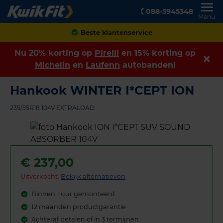
088-5945348
Menu
Achteraf betalen
Nu 20% korting op
Pirelli
en 15% korting op
Michelin
en
Laufenn
autobanden!
Hankook WINTER I*CEPT ION
235/55R18 104V EXTRALOAD
€
237,00
Uitverkocht:
Bekijk alternatieven
Binnen 1 uur gemonteerd
12 maanden productgarantie
Achteraf betalen of in 3 termijnen