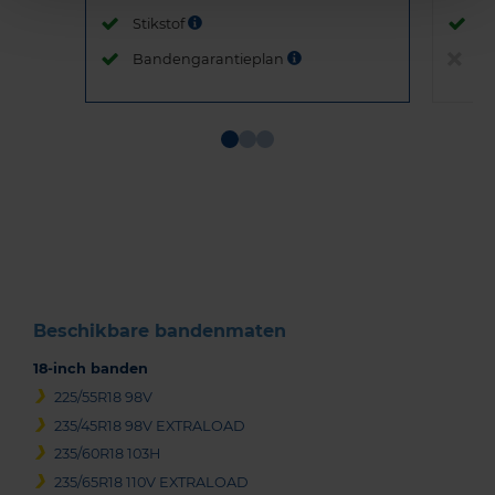
Stikstof
St
Bandengarantieplan
B
Item
1
of
3
Beschikbare bandenmaten
18-inch banden
225/55R18 98V
235/45R18 98V EXTRALOAD
235/60R18 103H
235/65R18 110V EXTRALOAD