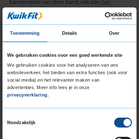
bandenlabel van deze band, klik dan
hier
Alternatief voor deze band
Toestemming
Details
Over
A-merk alternatief
Bridgestone BLIZZAK 6
We gebruiken cookies voor een goed werkende site
Winterband
235/55 R18 104V
(
34 reviews
)
We gebruiken cookies voor het analyseren van ons
websiteverkeer, het bieden van extra functies (ook voor
Snelheidsindex:
V
social media) en het relevanter maken van
Kenmerken:
Extra Load
,
advertenties. Meer info lees je in onze
,
privacyverklaring
.
70dB
C
B
€ 258,00
Toestemmingsselectie
Noodzakelijk
KIES