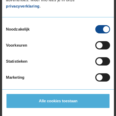
KIES
privacyverklaring
.
Toestemmingsselectie
Noodzakelijk
Bandenmontagepakketten
Kies je
Voorkeuren
bandenmaat omvang (inch)
Statistieken
Marketing
Montage Veilig & Zeker
€ 40,-
Per band
Alle cookies toestaan
Montage
M