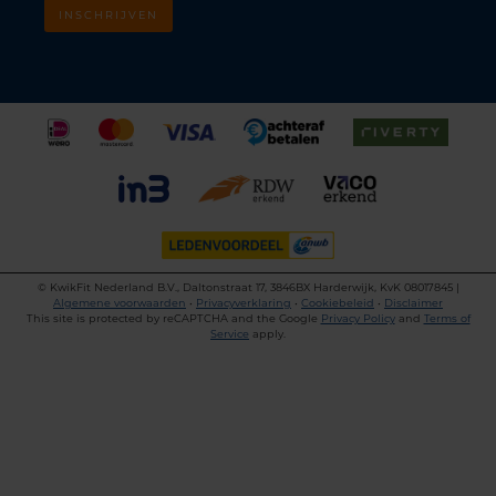
INSCHRIJVEN
©
KwikFit Nederland B.V., Daltonstraat 17, 3846BX Harderwijk, KvK 08017845 |
Algemene voorwaarden
•
Privacyverklaring
•
Cookiebeleid
•
Disclaimer
This site is protected by reCAPTCHA and the Google
Privacy Policy
and
Terms of
Service
apply.