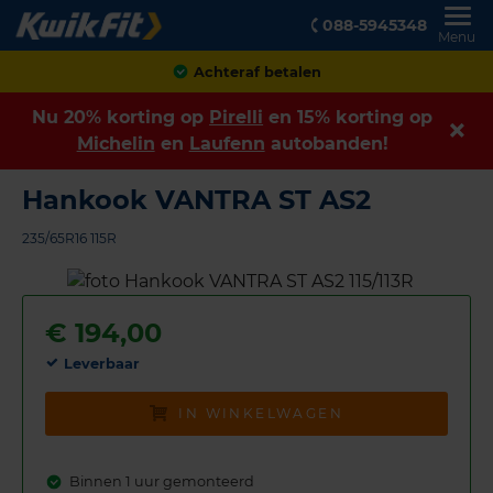
088-5945348
Menu
Achteraf betalen
Nu 20% korting op
Pirelli
en 15% korting op
Michelin
en
Laufenn
autobanden!
Hankook VANTRA ST AS2
235/65R16 115R
€
194,00
Leverbaar
IN WINKELWAGEN
Binnen 1 uur gemonteerd