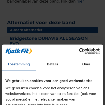
bandenlabel van deze band, klik dan
hier
Alternatief voor deze band
A-merk alternatief
Bridgestone DURAVIS ALL SEASON
EVO
4-seizoensband
235/65 R16 115R
(
1 review
)
Toestemming
Details
Over
Snelheidsindex:
R
Kenmerken:
,
B
A
We gebruiken cookies voor een goed werkende site
72dB
We gebruiken cookies voor het analyseren van ons
websiteverkeer, het bieden van extra functies (ook voor
€ 215,00
social media) en het relevanter maken van
advertenties. Meer info lees je in onze