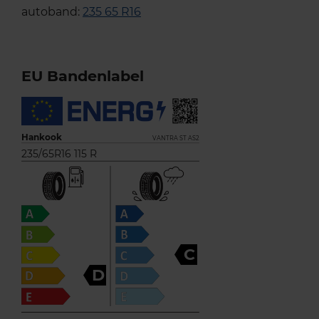
autoband:
235 65 R16
EU Bandenlabel
Hankook
VANTRA ST AS2
235/65R16 115 R
C
D