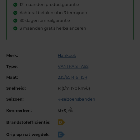
12 maanden productgarantie
Achteraf betalen of in 3 termijnen
30 dagen omruilgarantie
3 maanden gratis herbalanceren
Merk:
Hankook
Type:
VANTRA ST AS2
Maat:
235/65 R16 115R
Snelheid:
R (t/m 170 km/u)
Seizoen:
4-seizoensbanden
Kenmerken:
,
Brandstofefficiëntie:
D
Grip op nat wegdek:
C