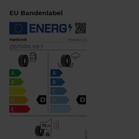
EU Bandenlabel
Hankook
DYNAPRO AT2
235/70R16 109 T
D
D
72
B
A
C