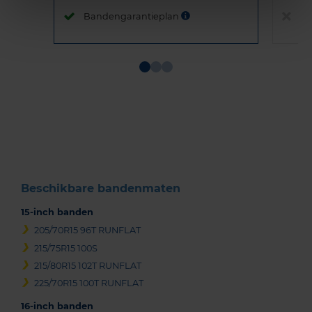
Bandengarantieplan
B
Item
1
of
3
Beschikbare bandenmaten
15-inch banden
205/70R15 96T RUNFLAT
215/75R15 100S
215/80R15 102T RUNFLAT
225/70R15 100T RUNFLAT
16-inch banden