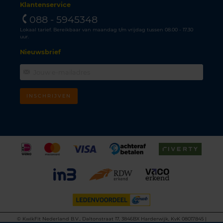
Klantenservice
088 - 5945348
Lokaal tarief. Bereikbaar van maandag t/m vrijdag tussen 08.00 - 17.30
uur.
Nieuwsbrief
INSCHRIJVEN
©
KwikFit Nederland B.V., Daltonstraat 17, 3846BX Harderwijk, KvK 08017845 |