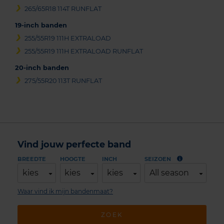
265/65R18 114T RUNFLAT
19-inch banden
255/55R19 111H EXTRALOAD
255/55R19 111H EXTRALOAD RUNFLAT
20-inch banden
275/55R20 113T RUNFLAT
Vind jouw perfecte band
BREEDTE
HOOGTE
INCH
SEIZOEN
kies
kies
kies
All season
Waar vind ik mijn bandenmaat?
ZOEK