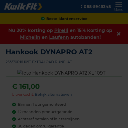
088-5945348
Menu
Achteraf betalen
Nu 20% korting op
Pirelli
en 15% korting op
Michelin
en
Laufenn
autobanden!
Hankook DYNAPRO AT2
235/70R16 109T EXTRALOAD RUNFLAT
€
161,00
Uitverkocht:
Bekijk alternatieven
Binnen 1 uur gemonteerd
12 maanden productgarantie
Achteraf betalen of in 3 termijnen
30 dagen omruilgarantie