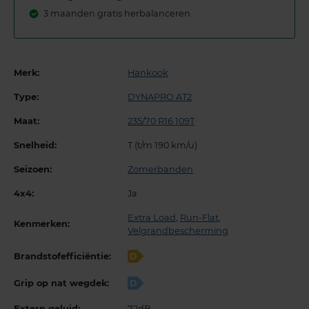
3 maanden gratis herbalanceren
Merk:
Hankook
Type:
DYNAPRO AT2
Maat:
235/70 R16 109T
Snelheid:
T (t/m 190 km/u)
Seizoen:
Zomerbanden
4x4:
Ja
Extra Load
,
Run-Flat
,
Kenmerken:
Velgrandbescherming
Brandstofefficiëntie:
D
Grip op nat wegdek:
D
Extern geluid:
72dB