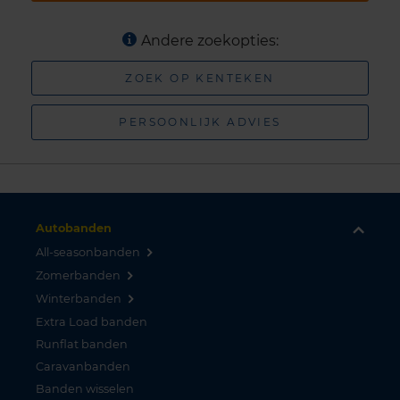
Andere zoekopties:
ZOEK OP KENTEKEN
PERSOONLIJK ADVIES
Autobanden
All-seasonbanden
Zomerbanden
Winterbanden
Extra Load banden
Runflat banden
Caravanbanden
Banden wisselen