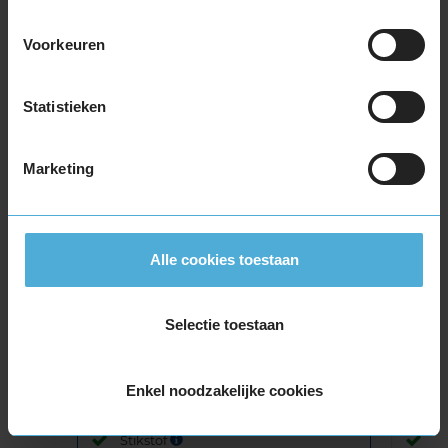
Voorkeuren
Bandenmontagepakketten
Kies je
Statistieken
bandenmaat omvang (inch)
Marketing
Montage Veilig & Zeker
Alle cookies toestaan
€ 40,-
Per band
Selectie toestaan
Montage
M
Balanceren
B
Enkel noodzakelijke cookies
Ventiel of TPMS service
Ve
Stikstof
St