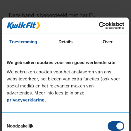
Deze band is beoordeeld met het EU
brandstofefficiëntie-label D, wat overeen komt
met een minder goede brandstofefficiëntie.
Toestemming
Details
Over
In de categorie grip op nat wegdek is deze band
gewaardeerd met een D-label, wat betekent
dat deze band minder goede grip heeft bij
We gebruiken cookies voor een goed werkende site
natte weersomstandigheden.
We gebruiken cookies voor het analyseren van ons
De band heeft een extern rolgeluid van 72 dB
websiteverkeer, het bieden van extra functies (ook voor
met B-notering, wat betekent dat deze band
social media) en het relevanter maken van
een normale geluidsproductie heeft.
advertenties. Meer info lees je in onze
privacyverklaring
.
Wil je nog meer informatie over het
bandenlabel van deze band, klik dan
hier
Toestemmingsselectie
Noodzakelijk