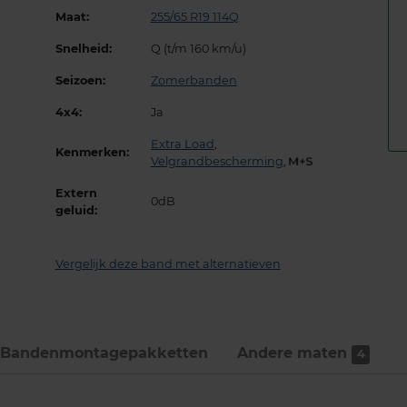
Maat:
255/65 R19 114Q
Snelheid:
Q (t/m 160 km/u)
Seizoen:
Zomerbanden
4x4:
Ja
Extra Load
,
Kenmerken:
Velgrandbescherming
,
Extern
0dB
geluid:
Vergelijk deze band met alternatieven
Bandenmontage­pakketten
Andere maten
4