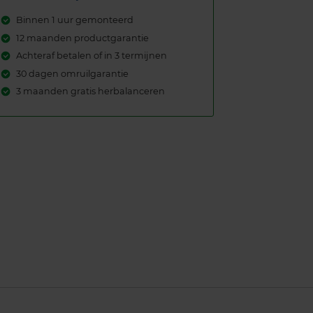
Binnen 1 uur gemonteerd
12 maanden productgarantie
Achteraf betalen of in 3 termijnen
30 dagen omruilgarantie
3 maanden gratis herbalanceren