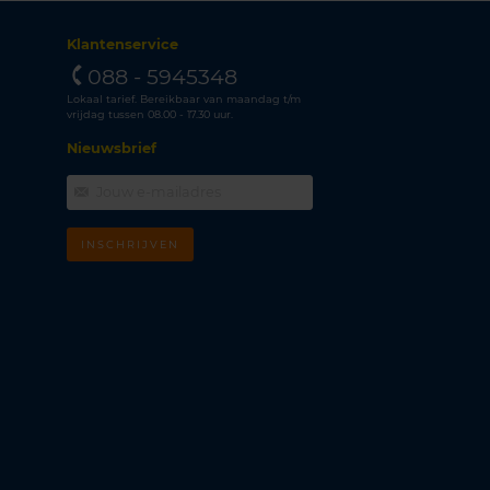
Klantenservice
088 - 5945348
Lokaal tarief. Bereikbaar van maandag t/m
vrijdag tussen 08.00 - 17.30 uur.
Nieuwsbrief
INSCHRIJVEN
m
k