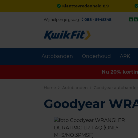
Klanttevredenheid 8,9
Wij helpen je graag.
088 - 5945348
Autobanden
Onderhoud
APK
Nu 20% korti
Home
Autobanden
Goodyear autobande
Goodyear WR