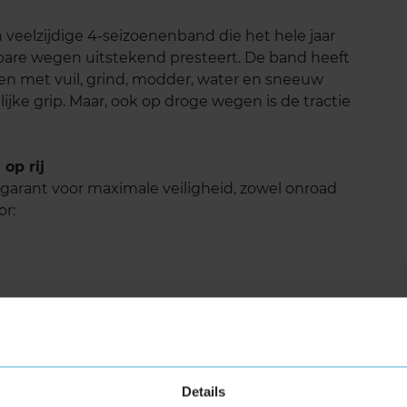
veelzijdige 4-seizoenenband die het hele jaar
bare wegen uitstekend presteert. De band heeft
gen met vuil, grind, modder, water en sneeuw
lijke grip. Maar, ook op droge wegen is de tractie
op rij
garant voor maximale veiligheid, zowel onroad
or:
Details
wikkeld met de TractiveGroove Technologie.