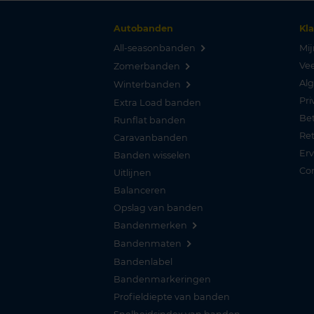
Autobanden
Kl
All-seasonbanden
Mij
Vee
Zomerbanden
Al
Winterbanden
Pri
Extra Load banden
Be
Runflat banden
Re
Caravanbanden
Er
Banden wisselen
Co
Uitlijnen
Balanceren
Opslag van banden
Bandenmerken
Bandenmaten
Bandenlabel
Bandenmarkeringen
Profieldiepte van banden