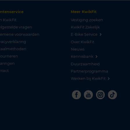
antenservice
Meer KwikFit
n KwikFit
Vestiging zoeken
lgestelde vragen
KwikFit Zakelijk
gemene voorwaarden
E-Bike Service
vacyverklaring
Over KwikFit
taalmethoden
Nieuws
tourneren
Kennisbank
varingen
Duurzaamheid
ntact
Partnerprogramma
Werken bij KwikFit
Facebook
Youtube
Instagra
Tikto