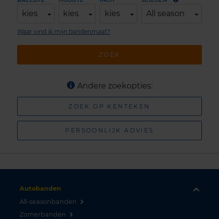
BREEDTE
HOOGTE
INCH
SEIZOEN
kies
kies
kies
All season
Waar vind ik mijn bandenmaat?
ZOEK
Andere zoekopties:
ZOEK OP KENTEKEN
PERSOONLIJK ADVIES
Autobanden
All-seasonbanden
Zomerbanden