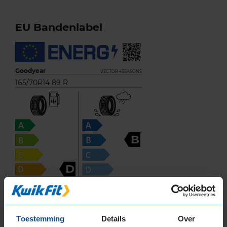
EU Bandenlabel
Goodyear
VECTOR 4SEASONS
165/70R14 89 R
B
D
71
Toestemming
Details
Over
B
A
C