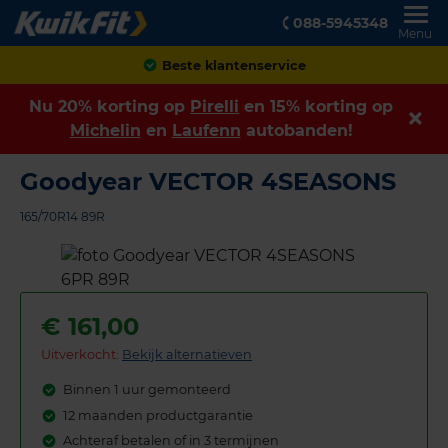
088-5945348
Menu
Beste klantenservice
Nu 20% korting op
Pirelli
en 15% korting op
Michelin
en
Laufenn
autobanden!
Goodyear VECTOR 4SEASONS
165/70R14 89R
€
161,00
Uitverkocht:
Bekijk alternatieven
Binnen 1 uur gemonteerd
12 maanden productgarantie
Achteraf betalen of in 3 termijnen