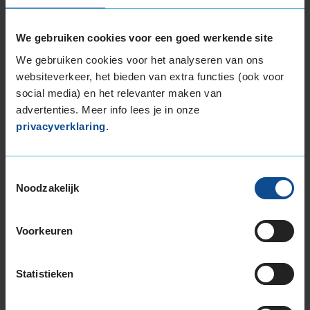
We gebruiken cookies voor een goed werkende site
Deze band is beoordeeld met het EU
We gebruiken cookies voor het analyseren van ons
brandstofefficiëntie-label D, wat overeen komt
websiteverkeer, het bieden van extra functies (ook voor
met een minder goede brandstofefficiëntie.
social media) en het relevanter maken van
advertenties. Meer info lees je in onze
In de categorie grip op nat wegdek is deze band
privacyverklaring
.
gewaardeerd met een B-label, wat betekent dat
deze band zeer goede grip heeft bij natte
weersomstandigheden.
Toestemmingsselectie
Noodzakelijk
De band heeft een extern rolgeluid van 71 dB
met B-notering, wat betekent dat deze band
een normale geluidsproductie heeft.
Voorkeuren
Wil je nog meer informatie over het
Statistieken
bandenlabel van deze band, klik dan
hier