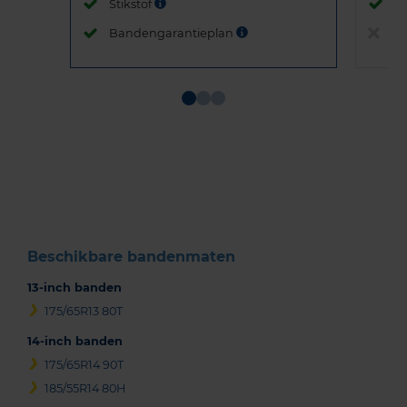
Stikstof
St
Bandengarantieplan
B
Item
1
of
3
Beschikbare bandenmaten
13-inch banden
175/65R13 80T
14-inch banden
175/65R14 90T
185/55R14 80H