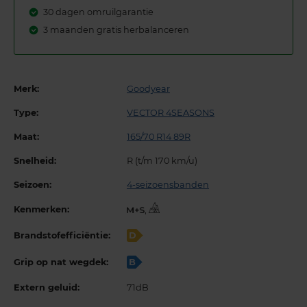
30 dagen omruilgarantie
3 maanden gratis herbalanceren
Merk:
Goodyear
Type:
VECTOR 4SEASONS
Maat:
165/70 R14 89R
Snelheid:
R (t/m 170 km/u)
Seizoen:
4-seizoensbanden
Kenmerken:
,
Brandstofefficiëntie:
D
Grip op nat wegdek:
B
Extern geluid:
71dB