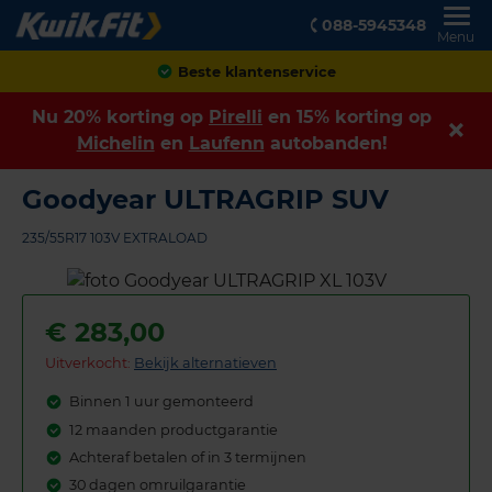
088-5945348
Menu
Beste klantenservice
Nu 20% korting op
Pirelli
en 15% korting op
Michelin
en
Laufenn
autobanden!
Goodyear ULTRAGRIP SUV
235/55R17 103V EXTRALOAD
€
283,00
Uitverkocht:
Bekijk alternatieven
Binnen 1 uur gemonteerd
12 maanden productgarantie
Achteraf betalen of in 3 termijnen
30 dagen omruilgarantie