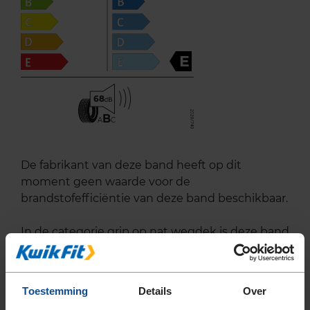
E
68
B
A
C
De fabrikant van deze band heeft op dit
moment geen waarde voor de
brandstofefficiëntie van deze band beschikbaar.
In de categorie grip op nat wegdek is deze band
gewaardeerd met een E-label, wat betekent dat
deze band matige tot zwakke grip heeft bij
natte weersomstandigheden.
Toestemming
Details
Over