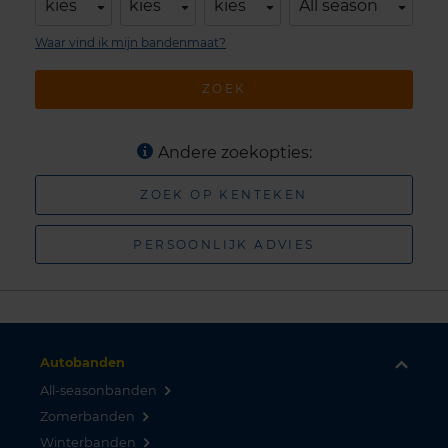
kies
kies
kies
All season
Waar vind ik mijn bandenmaat?
ZOEK
Andere zoekopties:
ZOEK OP KENTEKEN
PERSOONLIJK ADVIES
Autobanden
All-seasonbanden
Zomerbanden
Winterbanden