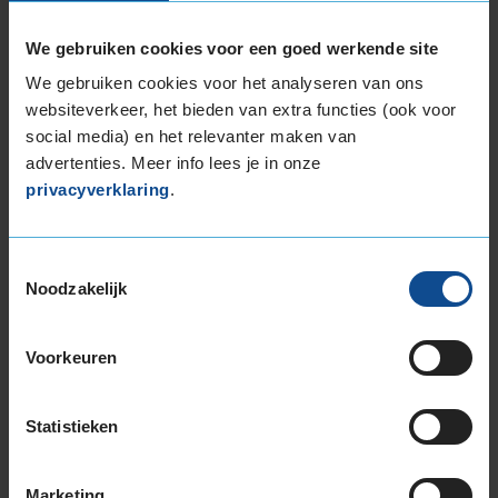
De band heeft een extern rolgeluid van 68 dB
met B-notering, wat betekent dat deze band
We gebruiken cookies voor een goed werkende site
een normale geluidsproductie heeft.
We gebruiken cookies voor het analyseren van ons
websiteverkeer, het bieden van extra functies (ook voor
Wil je nog meer informatie over het
social media) en het relevanter maken van
bandenlabel van deze band, klik dan
hier
advertenties. Meer info lees je in onze
privacyverklaring
.
Alternatieven voor deze band
Toestemmingsselectie
A-merk alternatief
Noodzakelijk
Bridgestone BLIZZAK 6
Winterband
235/55 R17 103V
Voorkeuren
(
34 reviews
)
Snelheidsindex:
V
Statistieken
Kenmerken:
Extra Load
,
,
70dB
C
B
Marketing