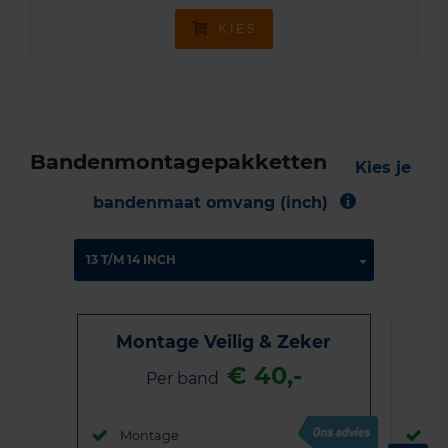
KIES
Bandenmontagepakketten
Kies je
bandenmaat omvang (inch)
Montage Veilig & Zeker
€ 40,-
Per band
Montage
M