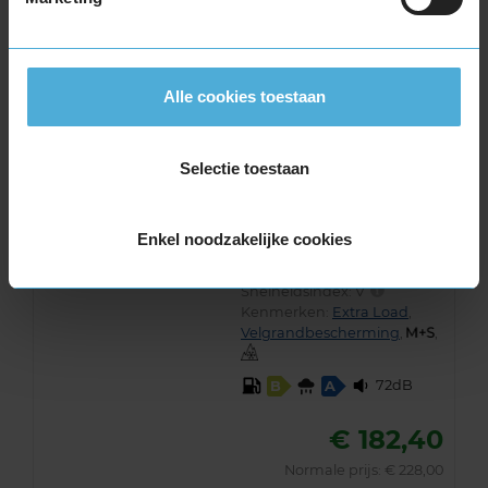
€ 240,00
KIES
Alle cookies toestaan
A-merk alternatief
Selectie toestaan
Pirelli CINTURATO WINTER 3
Winterband
235/55 R17 103V
Enkel noodzakelijke cookies
(
3 reviews
)
Snelheidsindex:
V
Kenmerken:
Extra Load
,
Velgrandbescherming
,
,
72dB
B
A
€ 182,40
Normale prijs: € 228,00