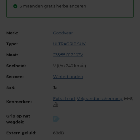
3 maanden gratis herbalanceren
Merk:
Goodyear
Type:
ULTRAGRIP SUV
Maat:
235/55 R17 103V
Snelheid:
V (t/m 240 km/u)
Seizoen:
Winterbanden
4x4:
Ja
Extra Load
,
Velgrandbescherming
,
,
Kenmerken:
Grip op nat
E
wegdek:
Extern geluid:
68dB