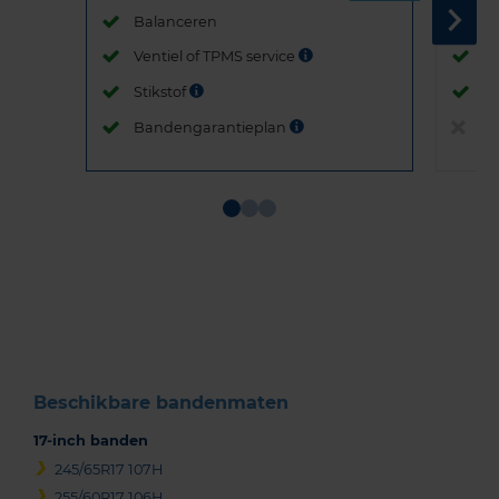
Balanceren
B
Ventiel of TPMS service
Ve
Stikstof
St
Bandengarantieplan
B
Item
1
of
3
Beschikbare bandenmaten
17-inch banden
245/65R17 107H
255/60R17 106H