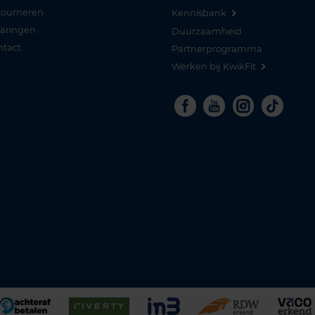
tourneren
Kennisbank
varingen
Duurzaamheid
ntact
Partnerprogramma
Werken bij KwikFit
Facebook
Youtube
Instagra
Tikto