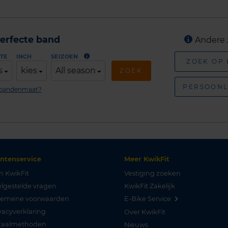
erfecte band
Andere 
TE
INCH
SEIZOEN
ZOEK OP
s
kies
All season
ZOEK
PERSOONL
n bandenmaat?
antenservice
Meer KwikFit
n KwikFit
Vestiging zoeken
lgestelde vragen
KwikFit Zakelijk
gemene voorwaarden
E-Bike Service
vacyverklaring
Over KwikFit
taalmethoden
Nieuws