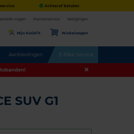
service
Achteraf betalen
estelde vragen
Klantenservice
Vestigingen
Mijn KwikFit
Winkelwagen
Aanbiedingen
E-Bike Service
tobanden!
E SUV G1