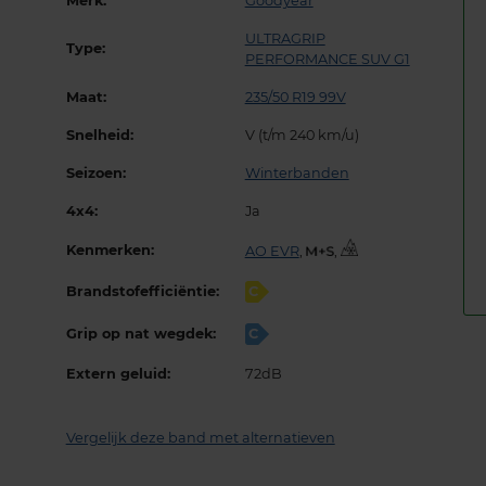
Merk:
Goodyear
ULTRAGRIP
Type:
PERFORMANCE SUV G1
Maat:
235/50 R19 99V
Snelheid:
V (t/m 240 km/u)
Seizoen:
Winterbanden
4x4:
Ja
Kenmerken:
AO EVR
,
,
Brandstofefficiëntie:
C
Grip op nat wegdek:
C
Extern geluid:
72dB
Vergelijk deze band met alternatieven