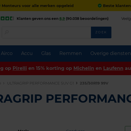
Monteurs voor alle merken opgeleid
Beste klanten
Klanten geven ons een
8,9
(90.038 beoordelingen)
Veelg
ZOEK
Airco
Accu
Glas
Remmen
Overige diensten
ng op
Pirelli
en 15% korting op
Michelin
en
Laufenn
au
n
ULTRAGRIP PERFORMANCE SUV G1
235/50R19 99V
TRAGRIP PERFORMANC