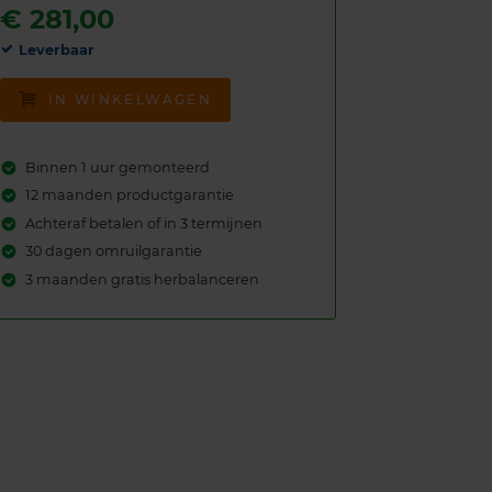
€
281,00
Leverbaar
IN WINKELWAGEN
Binnen 1 uur gemonteerd
12 maanden productgarantie
Achteraf betalen of in 3 termijnen
30 dagen omruilgarantie
3 maanden gratis herbalanceren