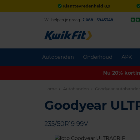
Klanttevredenheid 8,9
Wij helpen je graag.
088 - 5945348
Autobanden
Onderhoud
APK
Nu 20% korti
Home
Autobanden
Goodyear autobande
Goodyear UL
235/50R19 99V