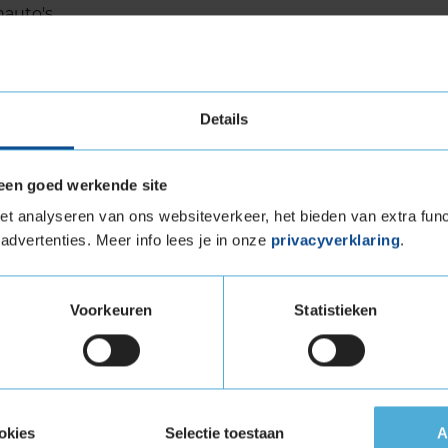
nauto's
 aquaplaning
Details
ge
een goed werkende site
t analyseren van ons websiteverkeer, het bieden van extra func
advertenties. Meer info lees je in onze
privacyverklaring
.
reinwagen
Voorkeuren
Statistieken
e pick-ups, cross-overs, SUV's en 4x4's heeft
V G1 winterband ontwikkeld. Ervaar zelf hoe
ciale SnowProtect-technologie je terreinwagen
. Dankzij de speciale 'top indicator' weet je
okies
Selectie toestaan
A
sleten is en wanneer het dus tijd is om deze te