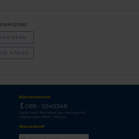
zoekopties:
 KENTEKEN
IJK ADVIES
Klantenservice
088 - 5945348
Lokaal tarief. Bereikbaar van maandag t/m
vrijdag tussen 08.00 - 17.30 uur.
Nieuwsbrief