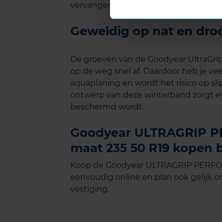
vervangen.
Geweldig op nat en dro
De groeven van de Goodyear UltraGri
op de weg snel af. Daardoor heb je vee
aquaplaning en wordt het risico op sli
ontwerp van deze winterband zorgt e
beschermd wordt.
Goodyear ULTRAGRIP P
maat 235 50 R19 kopen b
Koop de Goodyear ULTRAGRIP PERFOR
eenvoudig online en plan ook gelijk on
vestiging.