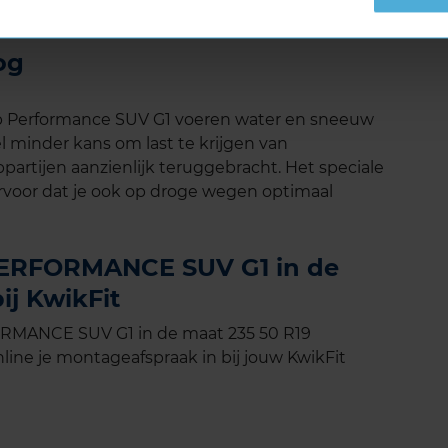
og
p Performance SUV G1 voeren water en sneeuw
l minder kans om last te krijgen van
ppartijen aanzienlijk teruggebracht. Het speciale
rvoor dat je ook op droge wegen optimaal
ERFORMANCE SUV G1 in de
ij KwikFit
MANCE SUV G1 in de maat 235 50 R19
line je montageafspraak in bij jouw KwikFit