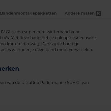
Bandenmontage­pakketten
Andere maten
10
V G1 is een superieure winterband voor
 4x4's. Met deze band heb je ook op besneeuwde
een kortere remweg. Dankzij de handige
precies wanneer je deze band moet verwisselen.
merken
en van de UltraGrip Performance SUV G1 van