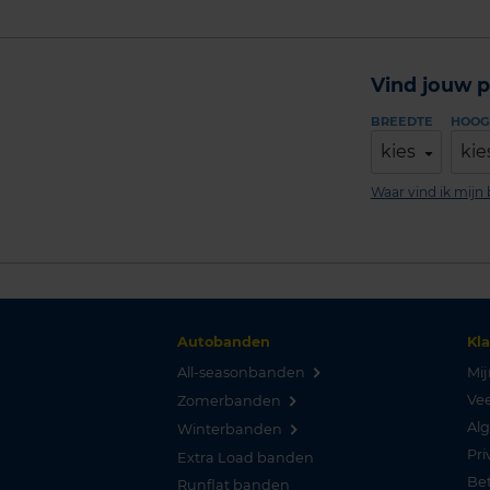
Vind jouw p
BREEDTE
HOOG
kies
kie
Waar vind ik mij
Autobanden
Kl
All-seasonbanden
Mij
Vee
Zomerbanden
Al
Winterbanden
Pri
Extra Load banden
Be
Runflat banden