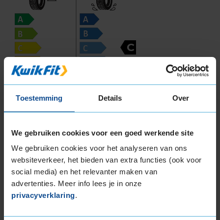
C
E
Toestemming
Details
Over
70
B
A
C
We gebruiken cookies voor een goed werkende site
We gebruiken cookies voor het analyseren van ons
Deze band is beoordeeld met het EU
websiteverkeer, het bieden van extra functies (ook voor
brandstofefficiëntie-label E, wat overeen komt
social media) en het relevanter maken van
met een matige tot zwakke
advertenties. Meer info lees je in onze
brandstofefficiëntie.
privacyverklaring
.
In de categorie grip op nat wegdek is deze band