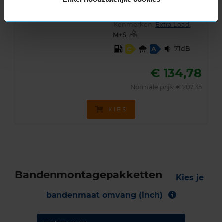
Snelheidsindex:
V
Kenmerken:
Extra Load
,
,
71dB
C
A
€ 134,78
Normale prijs: € 207,35
KIES
Bandenmontagepakketten
Kies je
bandenmaat omvang (inch)