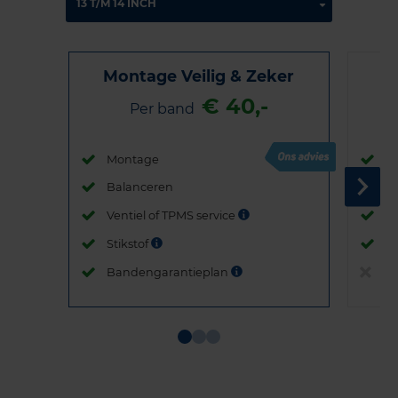
Montage Veilig & Zeker
€ 40,-
Per band
Montage
M
Balanceren
B
Ventiel of TPMS service
Ve
Stikstof
St
Bandengarantieplan
B
Item
1