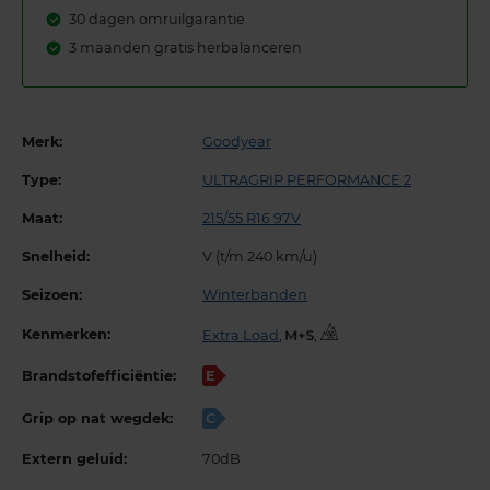
30 dagen omruilgarantie
3 maanden gratis herbalanceren
Merk:
Goodyear
Type:
ULTRAGRIP PERFORMANCE 2
Maat:
215/55 R16 97V
Snelheid:
V (t/m 240 km/u)
Seizoen:
Winterbanden
Kenmerken:
Extra Load
,
,
Brandstofefficiëntie:
E
Grip op nat wegdek:
C
Extern geluid:
70dB