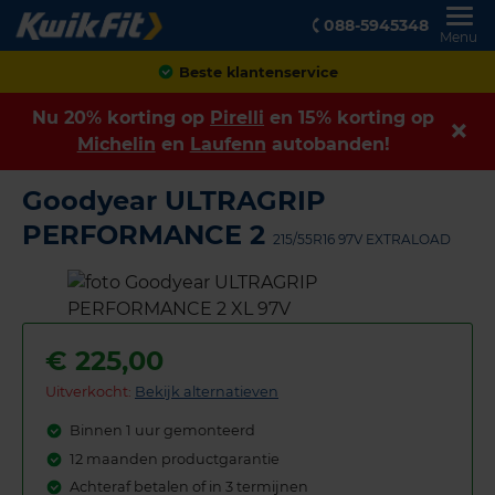
088-5945348
Menu
Beste klantenservice
Nu 20% korting op
Pirelli
en 15% korting op
Michelin
en
Laufenn
autobanden!
Goodyear ULTRAGRIP
PERFORMANCE 2
215/55R16 97V EXTRALOAD
€
225,00
Uitverkocht:
Bekijk alternatieven
Binnen 1 uur gemonteerd
12 maanden productgarantie
Achteraf betalen of in 3 termijnen