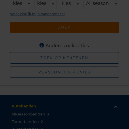
kies
kies
kies
All season
Waar vind ik mijn bandenmaat?
ZOEK
Andere zoekopties:
ZOEK OP KENTEKEN
PERSOONLIJK ADVIES
Autobanden
All-seasonbanden
Zomerbanden