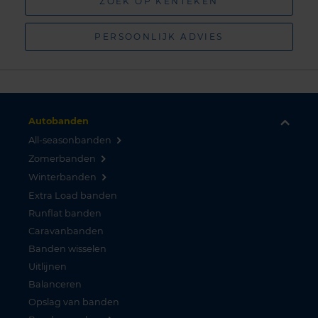
ZOEK OP KENTEKEN
PERSOONLIJK ADVIES
Autobanden
All-seasonbanden
Zomerbanden
Winterbanden
Extra Load banden
Runflat banden
Caravanbanden
Banden wisselen
Uitlijnen
Balanceren
Opslag van banden