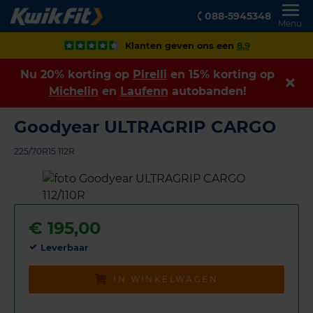
088-5945348
Menu
Klanten geven ons een
8,9
Nu 20% korting op
Pirelli
en 15% korting op
Michelin
en
Laufenn
autobanden!
Goodyear ULTRAGRIP CARGO
225/70R15 112R
€
195,00
Leverbaar
IN WINKELWAGEN