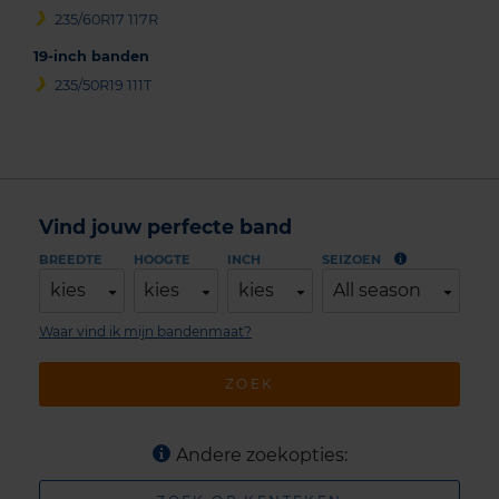
235/60R17 117R
19-inch banden
235/50R19 111T
Vind jouw perfecte band
BREEDTE
HOOGTE
INCH
SEIZOEN
kies
kies
kies
All season
Waar vind ik mijn bandenmaat?
ZOEK
Andere zoekopties: