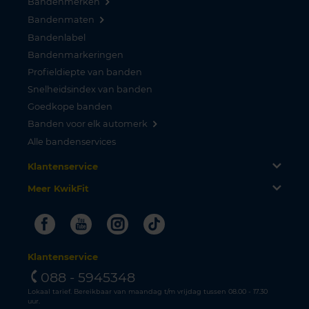
Bandenmerken
Bandenmaten
Bandenlabel
Bandenmarkeringen
Profieldiepte van banden
Snelheidsindex van banden
Goedkope banden
Banden voor elk automerk
Alle bandenservices
Klantenservice
Meer KwikFit
Facebook
Youtube
Instagram
Tiktok
Klantenservice
088 - 5945348
Lokaal tarief. Bereikbaar van maandag t/m vrijdag tussen 08.00 - 17.30
uur.