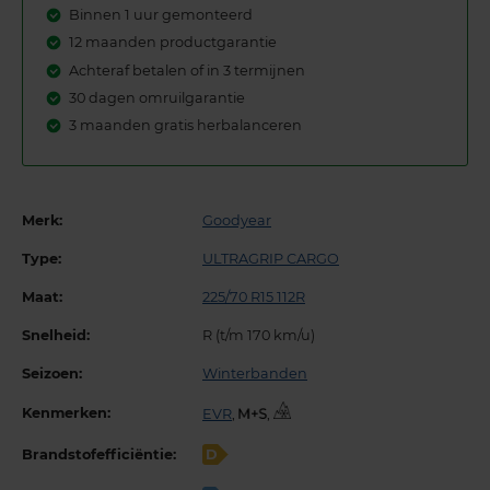
Binnen 1 uur gemonteerd
12 maanden productgarantie
Achteraf betalen of in 3 termijnen
30 dagen omruilgarantie
3 maanden gratis herbalanceren
Merk:
Goodyear
Type:
ULTRAGRIP CARGO
Maat:
225/70 R15 112R
Snelheid:
R (t/m 170 km/u)
Seizoen:
Winterbanden
Kenmerken:
EVR
,
,
Brandstofefficiëntie:
D