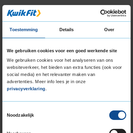
In de categorie grip op nat wegdek is deze band
gewaardeerd met een C-label, wat betekent dat
deze band goede grip heeft bij natte
Toestemming
Details
Over
weersomstandigheden.
De band heeft een extern rolgeluid van 73 dB
We gebruiken cookies voor een goed werkende site
met B-notering, wat betekent dat deze band
een normale geluidsproductie heeft.
We gebruiken cookies voor het analyseren van ons
websiteverkeer, het bieden van extra functies (ook voor
Wil je nog meer informatie over het
social media) en het relevanter maken van
bandenlabel van deze band, klik dan
hier
advertenties. Meer info lees je in onze
privacyverklaring
.
Toestemmingsselectie
Noodzakelijk
Bandenmontagepakketten
Kies je
bandenmaat omvang (inch)