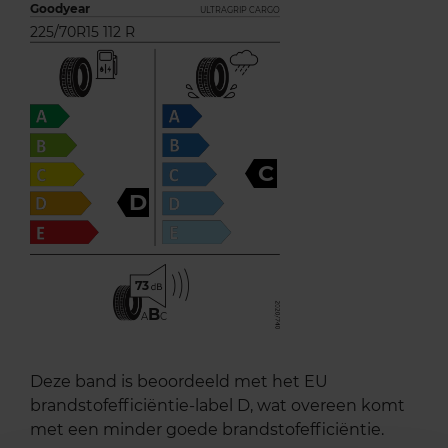
Goodyear
ULTRAGRIP CARGO
225/70R15 112 R
C
D
73
B
A
C
Deze band is beoordeeld met het EU
brandstofefficiëntie-label D, wat overeen komt
met een minder goede brandstofefficiëntie.