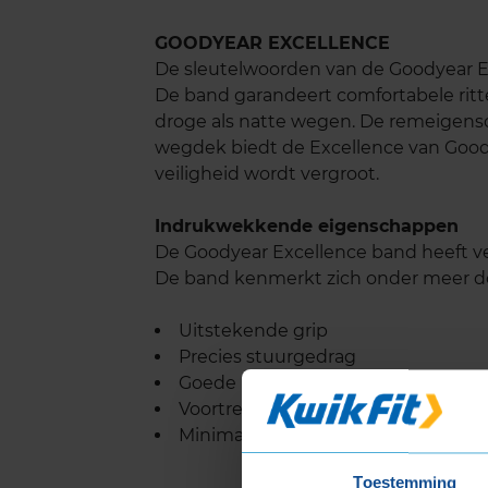
GOODYEAR EXCELLENCE
De sleutelwoorden van de Goodyear Exc
De band garandeert comfortabele ritt
droge als natte wegen. De remeigensc
wegdek biedt de Excellence van Good
veiligheid wordt vergroot.
Indrukwekkende eigenschappen
De Goodyear Excellence band heeft v
De band kenmerkt zich onder meer d
Uitstekende grip
Precies stuurgedrag
Goede bochtenstabiliteit
Voortreffelijke remprestaties
Minimaal rijgeluid
Toestemming