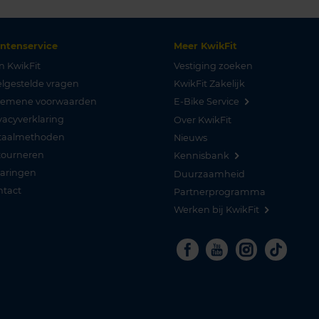
antenservice
Meer KwikFit
n KwikFit
Vestiging zoeken
lgestelde vragen
KwikFit Zakelijk
gemene voorwaarden
E-Bike Service
vacyverklaring
Over KwikFit
taalmethoden
Nieuws
tourneren
Kennisbank
varingen
Duurzaamheid
ntact
Partnerprogramma
Werken bij KwikFit
Facebook
Youtube
Instagra
Tikto