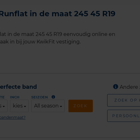
nflat in de maat 245 45 R19
t in de maat 245 45 R19 eenvoudig online en
ak in bij jouw KwikFit vestiging.
erfecte band
Andere 
TE
INCH
SEIZOEN
ZOEK OP
s
kies
All season
ZOEK
PERSOONL
n bandenmaat?