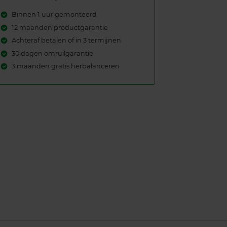
Binnen 1 uur gemonteerd
12 maanden productgarantie
Achteraf betalen of in 3 termijnen
30 dagen omruilgarantie
3 maanden gratis herbalanceren