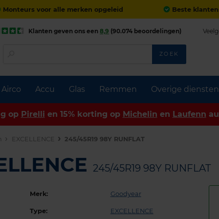
Monteurs voor alle merken opgeleid
Beste klanten
Klanten geven ons een
8,9
(90.074 beoordelingen)
Veelg
ZOEK
Airco
Accu
Glas
Remmen
Overige diensten
ng op
Pirelli
en 15% korting op
Michelin
en
Laufenn
au
n
EXCELLENCE
245/45R19 98Y RUNFLAT
CELLENCE
245/45R19 98Y RUNFLAT
Merk:
Goodyear
Type:
EXCELLENCE