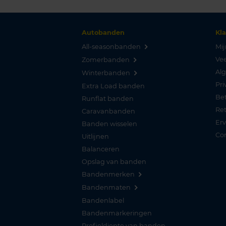
Autobanden
Kl
All-seasonbanden
Mij
Vee
Zomerbanden
Al
Winterbanden
Pri
Extra Load banden
Be
Runflat banden
Re
Caravanbanden
Er
Banden wisselen
Co
Uitlijnen
Balanceren
Opslag van banden
Bandenmerken
Bandenmaten
Bandenlabel
Bandenmarkeringen
Profieldiepte van banden