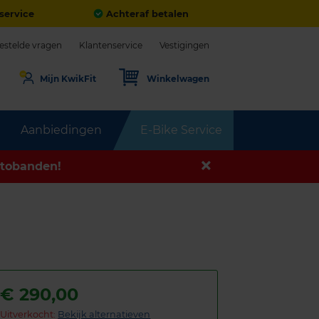
service
Achteraf betalen
estelde vragen
Klantenservice
Vestigingen
Mijn KwikFit
Winkelwagen
Aanbiedingen
E-Bike Service
tobanden!
€
290,00
Uitverkocht:
Bekijk alternatieven