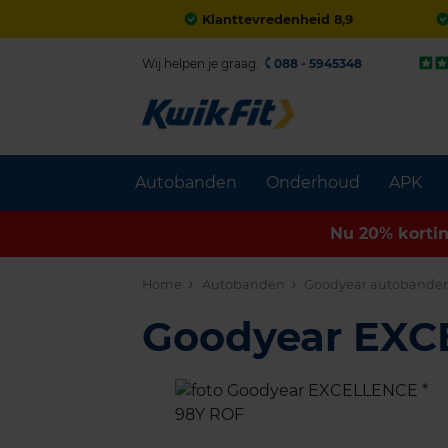
Klanttevredenheid 8,9
Wij helpen je graag.
088 - 5945348
Autobanden
Onderhoud
APK
Nu 20% korti
Home
Autobanden
Goodyear autobande
Goodyear EX