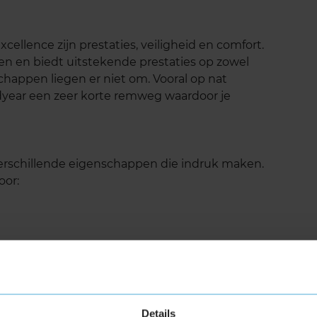
ellence zijn prestaties, veiligheid en comfort.
en en biedt uitstekende prestaties op zowel
happen liegen er niet om. Vooral op nat
year een zeer korte remweg waardoor je
erschillende eigenschappen die indruk maken.
oor:
Details