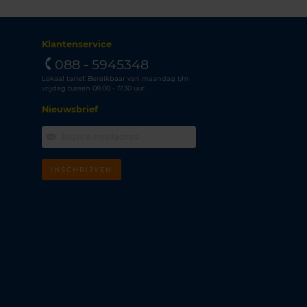
Klantenservice
088 - 5945348
Lokaal tarief. Bereikbaar van maandag t/m
vrijdag tussen 08.00 - 17.30 uur.
Nieuwsbrief
INSCHRIJVEN
m
k