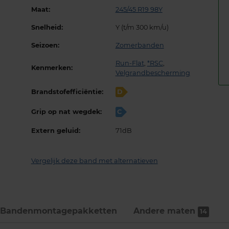
Maat:
245/45 R19 98Y
Snelheid:
Y (t/m 300 km/u)
Seizoen:
Zomerbanden
Run-Flat
,
*RSC
,
Kenmerken:
Velgrandbescherming
Brandstofefficiëntie:
D
Grip op nat wegdek:
C
Extern geluid:
71dB
Vergelijk deze band met alternatieven
Bandenmontage­pakketten
Andere maten
14