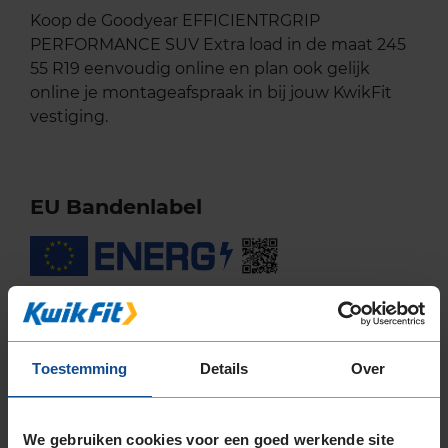
Koop de Goodyear EFFICIENTRGRIP
PERFORMANCE SUV Extra load in de maat 245
55 R19 eenvoudig online en plan ook gelijk
online je montageafspraak in bij jouw KwikFit
vestiging.
EU Bandenlabel
Goodyear
EFFICIENTRGRIP PERFORMANCE SUV
245/55R19 103 V
Toestemming
Details
Over
A
A
We gebruiken cookies voor een goed werkende site