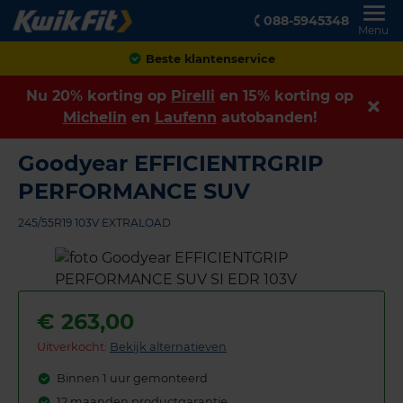
088-5945348
Menu
Achteraf betalen
Nu 20% korting op
Pirelli
en 15% korting op
Michelin
en
Laufenn
autobanden!
Goodyear EFFICIENTRGRIP
PERFORMANCE SUV
245/55R19 103V EXTRALOAD
€
263,00
Uitverkocht:
Bekijk alternatieven
Binnen 1 uur gemonteerd
12 maanden productgarantie