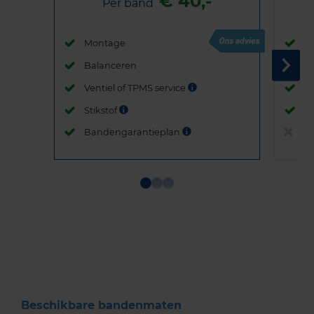
€ 40,-
Per band
Montage
M
Balanceren
B
Ventiel of TPMS service
Ve
Stikstof
St
Bandengarantieplan
B
Item
1
of
3
Beschikbare bandenmaten