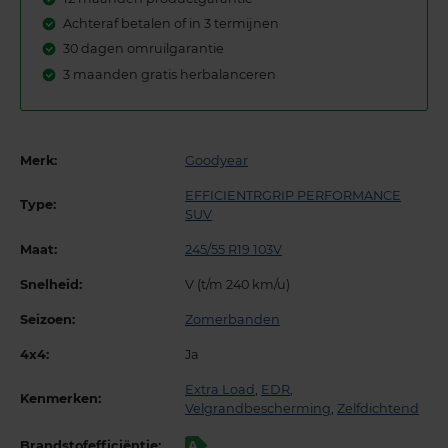
Achteraf betalen of in 3 termijnen
30 dagen omruilgarantie
3 maanden gratis herbalanceren
Merk:
Goodyear
EFFICIENTRGRIP PERFORMANCE
Type:
SUV
Maat:
245/55 R19 103V
Snelheid:
V (t/m 240 km/u)
Seizoen:
Zomerbanden
4x4:
Ja
Extra Load
,
EDR
,
Kenmerken:
Velgrandbescherming
,
Zelfdichtend
Brandstofefficiëntie:
A