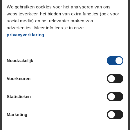
We gebruiken cookies voor het analyseren van ons
websiteverkeer, het bieden van extra functies (ook voor
social media) en het relevanter maken van
advertenties. Meer info lees je in onze
privacyverklaring
.
69
B
A
C
Toestemmingsselectie
Noodzakelijk
Deze band is beoordeeld met het EU
brandstofefficiëntie-label A, wat overeen komt
met een uitstekende brandstofefficiëntie.
Voorkeuren
In de categorie grip op nat wegdek is deze band
Statistieken
gewaardeerd met een A-label, wat betekent dat
deze band uitstekende grip heeft bij natte
weersomstandigheden.
Marketing
De band heeft een extern rolgeluid van 69 dB