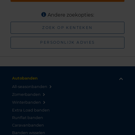
Andere zoekopties:
ZOEK OP KENTEKEN
PERSOONLIJK ADVIES
Autobanden
All-seasonbanden
Zomerbanden
Winterbanden
Extra Load banden
Runflat banden
Caravanbanden
Banden wisselen