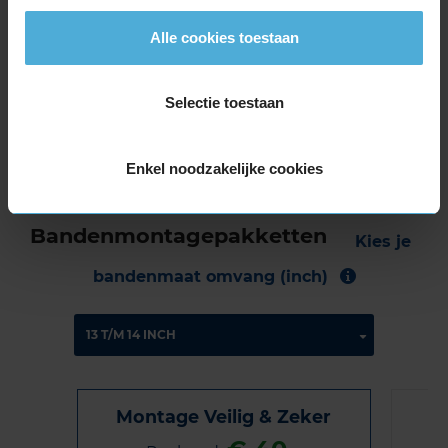
met B-notering, wat betekent dat deze band
een normale geluidsproductie heeft.
Alle cookies toestaan
Wil je nog meer informatie over het
Selectie toestaan
bandenlabel van deze band, klik dan
hier
Enkel noodzakelijke cookies
Bandenmontagepakketten
Kies je
bandenmaat omvang (inch)
Montage Veilig & Zeker