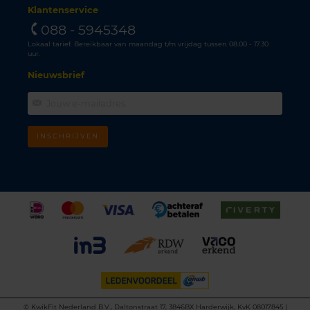
Klantenservice
088 - 5945348
Lokaal tarief. Bereikbaar van maandag t/m vrijdag tussen 08.00 - 17.30
uur.
Nieuwsbrief
INSCHRIJVEN
©
KwikFit Nederland B.V., Daltonstraat 17, 3846BX Harderwijk, KvK 08017845 |