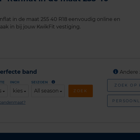
lat in de maat 255 40 R18 eenvoudig online en
ak in bij jouw KwikFit vestiging.
erfecte band
Andere 
TE
INCH
SEIZOEN
ZOEK OP
s
kies
All season
ZOEK
PERSOONL
n bandenmaat?