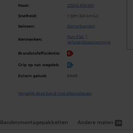
Maat:
255/40 R18 95Y
Snelheid:
Y (t/m 300 km/u)
Seizoen:
Zomerbanden
Run-Flat
,
*
,
Kenmerken:
Velgrandbescherming
Brandstofefficiëntie:
E
Grip op nat wegdek:
C
Extern geluid:
69dB
Vergelijk deze band met alternatieven
Bandenmontage­pakketten
Andere maten
28