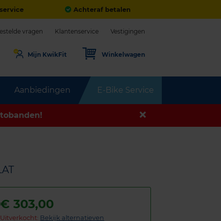
service
Achteraf betalen
estelde vragen
Klantenservice
Vestigingen
Mijn KwikFit
Winkelwagen
Aanbiedingen
E-Bike Service
tobanden!
LAT
€
303,00
Uitverkocht:
Bekijk alternatieven