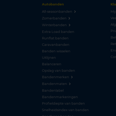
Autobanden
Kl
All-seasonbanden
Mij
Vee
Zomerbanden
Al
Winterbanden
Pri
Extra Load banden
Be
Runflat banden
Re
Caravanbanden
Er
Banden wisselen
Co
Uitlijnen
Balanceren
Opslag van banden
Bandenmerken
Bandenmaten
Bandenlabel
Bandenmarkeringen
Profieldiepte van banden
Snelheidsindex van banden