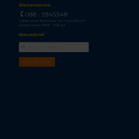
Klantenservice
088 - 5945348
Lokaal tarief. Bereikbaar van maandag t/m
vrijdag tussen 08.00 - 17.30 uur.
Nieuwsbrief
INSCHRIJVEN
m
k