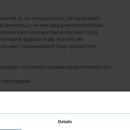
ekende rij- en remprestaties. De band biedt
nge levensduur en een laag brandstofverbruik.
oodyear, kiest voor een band met een hoog
lometers rijplezier staat. Kortom, de
e je van een Goodyearband mag verwachten.
 voordelen. De meest opvallende kenmerken zijn:
n nat wegdek
it
Details
ieu en de portemonnee
fors meer kilometers uit iedere tankbeurt. Bij de