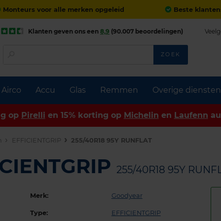
Monteurs voor alle merken opgeleid
Beste klanten
Klanten geven ons een
8,9
(90.007 beoordelingen)
Veelg
ZOEK
Airco
Accu
Glas
Remmen
Overige diensten
ng op
Pirelli
en 15% korting op
Michelin
en
Laufenn
au
n
EFFICIENTGRIP
255/40R18 95Y RUNFLAT
ICIENTGRIP
255/40R18 95Y RUNF
Merk:
Goodyear
Type:
EFFICIENTGRIP