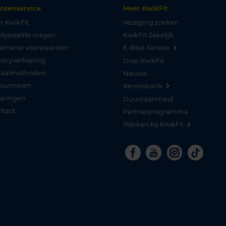
antenservice
Meer KwikFit
n KwikFit
Vestiging zoeken
lgestelde vragen
KwikFit Zakelijk
gemene voorwaarden
E-Bike Service
vacyverklaring
Over KwikFit
taalmethoden
Nieuws
tourneren
Kennisbank
varingen
Duurzaamheid
ntact
Partnerprogramma
Werken bij KwikFit
Facebook
Youtube
Instagra
Tikto