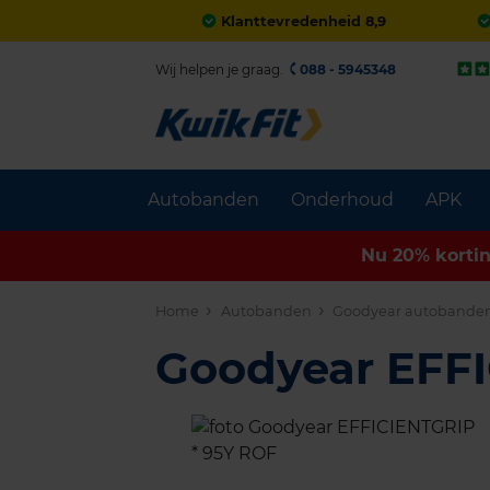
Klanttevredenheid 8,9
Wij helpen je graag.
088 - 5945348
Autobanden
Onderhoud
APK
Nu 20% korti
Home
Autobanden
Goodyear autobande
Goodyear EFF