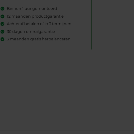
Binnen 1 uur gemonteerd
12 maanden productgarantie
Achteraf betalen of in 3 termijnen
30 dagen omruilgarantie
3 maanden gratis herbalanceren