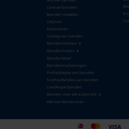
Runflat banden
Re
Caravanbanden
Er
Banden wisselen
Co
Uitlijnen
Balanceren
Opslag van banden
Bandenmerken
Bandenmaten
Bandenlabel
Bandenmarkeringen
Profieldiepte van banden
Snelheidsindex van banden
Goedkope banden
Banden voor elk automerk
Alle bandenservices