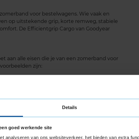
e zomerband voor bestelwagens. Wie vaak en
en op uitstekende grip, korte remweg, stabiele
comfort. De Efficientgrip Cargo van Goodyear
et aan alle eisen die je van een zomerband voor
voorbeelden zijn:
 remgedrag en grip
randstofkosten en bandenwissel
g en nat wegdek
Details
een goed werkende site
is de Goodyear Efficientgrip Cargo ook nog eens
t analyseren van ons websiteverkeer, het bieden van extra func