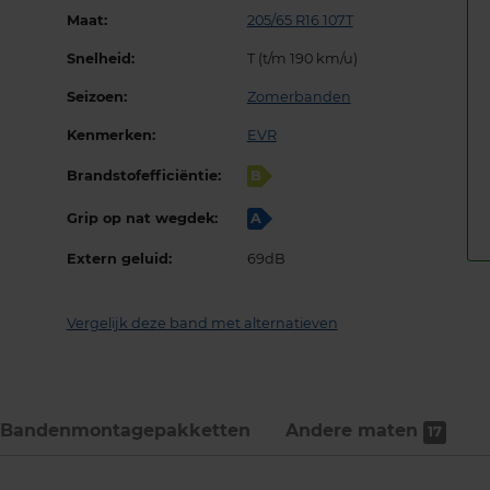
Maat:
205/65 R16 107T
Snelheid:
T (t/m 190 km/u)
Seizoen:
Zomerbanden
Kenmerken:
EVR
Brandstofefficiëntie:
B
Grip op nat wegdek:
A
Extern geluid:
69dB
Vergelijk deze band met alternatieven
Bandenmontage­pakketten
Andere maten
17