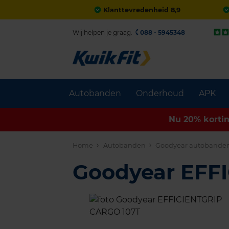
Klanttevredenheid 8,9
Wij helpen je graag.
088 - 5945348
Autobanden
Onderhoud
APK
Nu 20% korti
Home
Autobanden
Goodyear autobande
Goodyear EFF