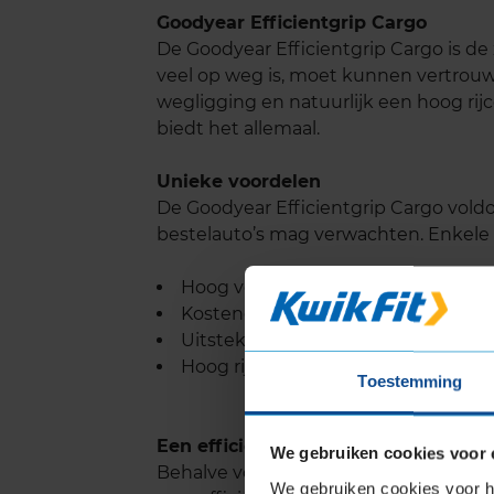
Goodyear Efficientgrip Cargo
De Goodyear Efficientgrip Cargo is d
veel op weg is, moet kunnen vertrouw
wegligging en natuurlijk een hoog rij
biedt het allemaal.
Unieke voordelen
De Goodyear Efficientgrip Cargo voldo
bestelauto’s mag verwachten. Enkele 
Hoog veiligheidsniveau door goed
Kosteneffectiviteit, besparen op b
Uitstekende rijprestaties op droo
Hoog rijcomfort door laag rolgeluid
Toestemming
Een efficiënte band
We gebruiken cookies voor 
Behalve voortreffelijke rijprestaties 
We gebruiken cookies voor he