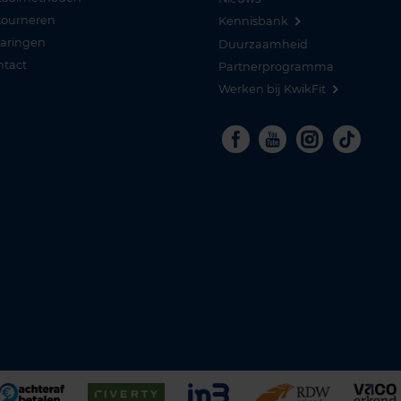
tourneren
Kennisbank
varingen
Duurzaamheid
ntact
Partnerprogramma
Werken bij KwikFit
Facebook
Youtube
Instagra
Tikto