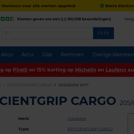
Monteurs voor alle merken opgeleid
Beste klanten
Klanten geven ons een
8,9
(90.038 beoordelingen)
Veelg
ZOEK
Airco
Accu
Glas
Remmen
Overige diensten
ng op
Pirelli
en 15% korting op
Michelin
en
Laufenn
au
n
EFFICIENTGRIP CARGO
205/65R16 107T
ICIENTGRIP CARGO
205/
Merk:
Goodyear
Type:
EFFICIENTGRIP CARGO