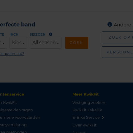
erfecte band
Andere 
TE
INCH
SEIZOEN
ZOEK OP
s
kies
All season
ZOEK
PERSOONL
n bandenmaat?
antenservice
Meer KwikFit
n KwikFit
Vestiging zoeken
lgestelde vragen
KwikFit Zakelijk
gemene voorwaarden
E-Bike Service
vacyverklaring
Over KwikFit
taalmethoden
Nieuws