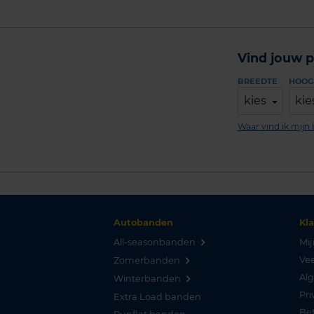
Vind jouw p
BREEDTE
HOOG
kies
kie
Waar vind ik mij
Autobanden
Kl
All-seasonbanden
Mij
Vee
Zomerbanden
Al
Winterbanden
Pri
Extra Load banden
Be