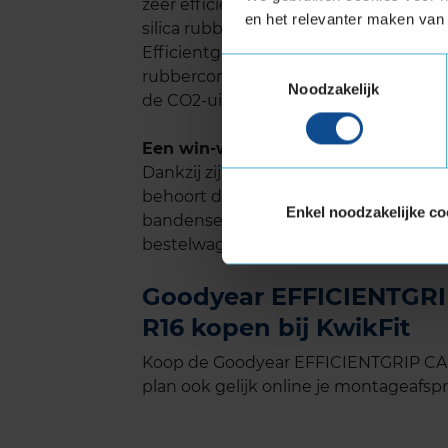
zeer efficiënt. Dankzij een gelijkmati
en het relevanter maken van 
silica rubbersamenstelling kun je vel
Efficientgrip Cargo van Goodyear aan v
Toestemmingsselectie
rubbercompound het brandstofverbrui
Noodzakelijk
de CO2-uitstoot.
Een win-win situatie
Dankzij zijn voortreffelijke rijpresta
behoort de Efficientgrip Cargo met r
Enkel noodzakelijke co
bandensegment. Deze zomerband biedt
bestelwagens die het grootste deel v
Goodyear EFFICIENTGRI
R16 kopen bij KwikFit
Koop de Goodyear EFFICIENTGRIP CAR
plan ook gelijk online je montageafspra