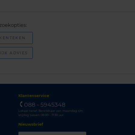
zoekopties:
 KENTEKEN
IJK ADVIES
Klantenservice
088 - 5945348
Lokaal tarief. Bereikbaar van maandag t/m
vrijdag tussen 08.00 - 17.30 uur.
Nieuwsbrief