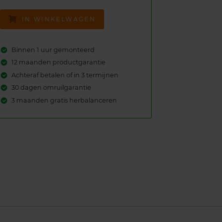
IN WINKELWAGEN
Binnen 1 uur gemonteerd
12 maanden productgarantie
Achteraf betalen of in 3 termijnen
30 dagen omruilgarantie
3 maanden gratis herbalanceren