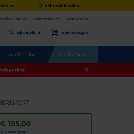
service
Achteraf betalen
estelde vragen
Klantenservice
Vestigingen
Mijn KwikFit
Winkelwagen
Aanbiedingen
E-Bike Service
tobanden!
65R16 107T
€
195,00
Leverbaar