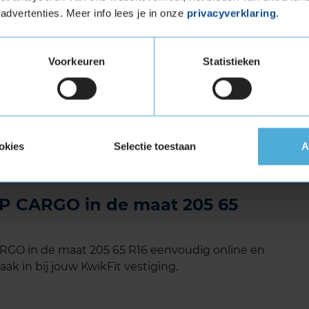
ge slijtage van het loopvlak en de vernieuwde
advertenties. Meer info lees je in onze
privacyverklaring
.
e duizenden kilometers rijden voordat de
ervanging toe is. Tegelijkertijd wordt dankzij de
k verlaagd, wat weer leidt tot een afname van
Voorkeuren
Statistieken
ties en zijn kostenbesparende eigenschappen
echt thuis tussen het hoogwaardige Goodyear
okies
Selectie toestaan
A
 een win-win situatie voor chauffeurs van
an hun tijd op de weg doorbrengen.
P CARGO in de maat 205 65
GO in de maat 205 65 R16 eenvoudig online en
ak in bij jouw KwikFit vestiging.