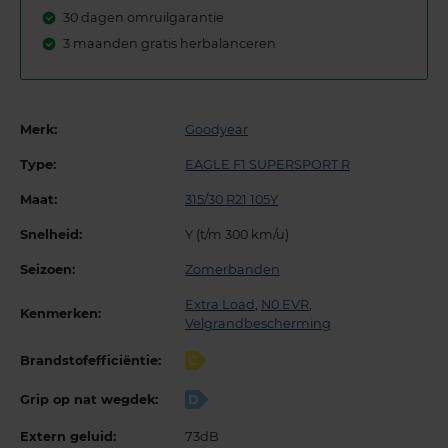
30 dagen omruilgarantie
3 maanden gratis herbalanceren
Merk:
Goodyear
Type:
EAGLE F1 SUPERSPORT R
Maat:
315/30 R21 105Y
Snelheid:
Y (t/m 300 km/u)
Seizoen:
Zomerbanden
Extra Load
,
N0 EVR
,
Kenmerken:
Velgrandbescherming
Brandstofefficiëntie:
C
Grip op nat wegdek:
D
Extern geluid:
73dB