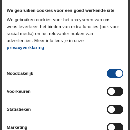
dat deze band minder goede grip heeft bij
natte weersomstandigheden.
We gebruiken cookies voor een goed werkende site
We gebruiken cookies voor het analyseren van ons
De band heeft een extern rolgeluid van 73 dB
websiteverkeer, het bieden van extra functies (ook voor
met B-notering, wat betekent dat deze band
social media) en het relevanter maken van
een normale geluidsproductie heeft.
advertenties. Meer info lees je in onze
privacyverklaring
.
Wil je nog meer informatie over het
bandenlabel van deze band, klik dan
hier
Toestemmingsselectie
Noodzakelijk
Voorkeuren
Bandenmontagepakketten
Kies je
bandenmaat omvang (inch)
Statistieken
Marketing