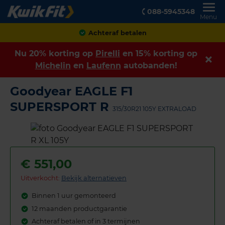
088-5945348
Menu
Achteraf betalen
Nu 20% korting op
Pirelli
en 15% korting op
Michelin
en
Laufenn
autobanden!
Goodyear EAGLE F1
SUPERSPORT R
315/30R21 105Y EXTRALOAD
€
551,00
Uitverkocht:
Bekijk alternatieven
Binnen 1 uur gemonteerd
12 maanden productgarantie
Achteraf betalen of in 3 termijnen