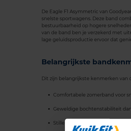
De Eagle F1 Asymmetric van Goodyear
snelste sportwagens. Deze band combi
bestuurbaarheid op hogere snelheden
van de band ben je verzekerd met ui
lage geluidsproductie ervoor dat genie
Belangrijkste bandken
Dit zijn belangrijkste kenmerken van
Comfortabele zomerband voor sne
Geweldige bochtenstabiliteit dan
Stiller door unieke SoundComfor