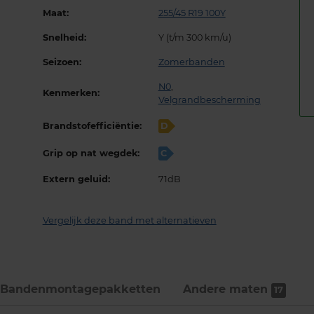
Maat:
255/45 R19 100Y
Snelheid:
Y (t/m 300 km/u)
Seizoen:
Zomerbanden
N0
,
Kenmerken:
Velgrandbescherming
Brandstofefficiëntie:
D
Grip op nat wegdek:
C
Extern geluid:
71dB
Vergelijk deze band met alternatieven
Bandenmontage­pakketten
Andere maten
17