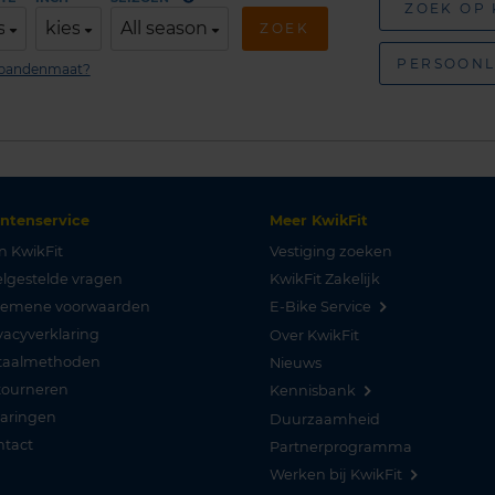
ZOEK OP
s
kies
All season
ZOEK
PERSOONL
n bandenmaat?
antenservice
Meer KwikFit
n KwikFit
Vestiging zoeken
lgestelde vragen
KwikFit Zakelijk
gemene voorwaarden
E-Bike Service
vacyverklaring
Over KwikFit
taalmethoden
Nieuws
tourneren
Kennisbank
varingen
Duurzaamheid
ntact
Partnerprogramma
Werken bij KwikFit