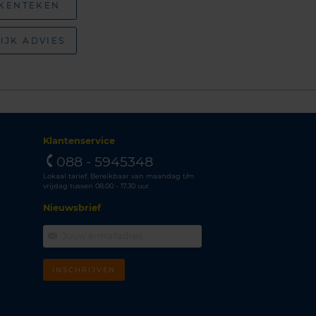
 KENTEKEN
IJK ADVIES
Klantenservice
088 - 5945348
Lokaal tarief. Bereikbaar van maandag t/m
vrijdag tussen 08.00 - 17.30 uur.
Nieuwsbrief
INSCHRIJVEN