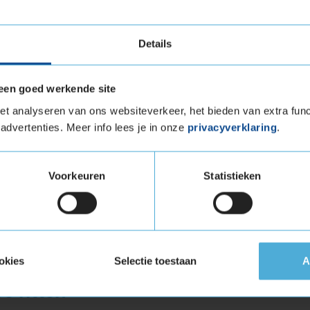
den
Details
een goed werkende site
t analyseren van ons websiteverkeer, het bieden van extra func
advertenties. Meer info lees je in onze
privacyverklaring
.
lig rijden
is speciaal ontwikkeld voor de modernste
Voorkeuren
Statistieken
heden tot 300 kilometer per uur aan en geeft je
ole over je sportieve auto. Het asymmetrische
e geweldige grip op droge en natte wegen.
op de weg snel afvoeren, heb je minder kans
okies
Selectie toestaan
A
e ritten