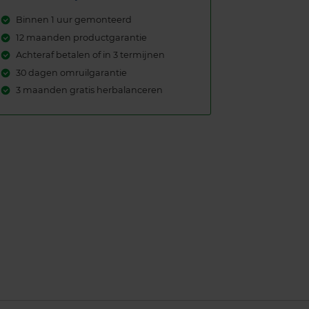
Binnen 1 uur gemonteerd
12 maanden productgarantie
Achteraf betalen of in 3 termijnen
30 dagen omruilgarantie
3 maanden gratis herbalanceren