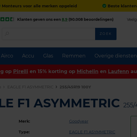
Monteurs voor alle merken opgeleid
Beste klanten
Klanten geven ons een
8,9
(90.008 beoordelingen)
Veelg
ZOEK
Airco
Accu
Glas
Remmen
Overige diensten
ng op
Pirelli
en 15% korting op
Michelin
en
Laufenn
au
n
EAGLE F1 ASYMMETRIC
255/45R19 100Y
LE F1 ASYMMETRIC
255/
Merk:
Goodyear
Type:
EAGLE F1 ASYMMETRIC