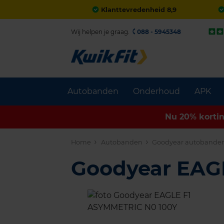
Klanttevredenheid 8,9
Wij helpen je graag.
088 - 5945348
Autobanden
Onderhoud
APK
Nu 20% korti
Home
Autobanden
Goodyear autobande
Goodyear EAG