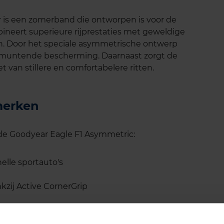
 is een zomerband die ontworpen is voor de
neert superieure rijprestaties met geweldige
. Door het speciale asymmetrische ontwerp
tmuntende bescherming. Daarnaast zorgt de
t van stillere en comfortabelere ritten.
merken
 de Goodyear Eagle F1 Asymmetric:
lle sportauto's
kzij Active CornerGrip
t-technologie