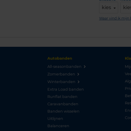
kies
kie
Waar vind ik mij
Autobanden
Kl
All-seasonbanden
Mij
Vee
Zomerbanden
Al
Winterbanden
Pri
Extra Load banden
Be
Runflat banden
Re
Caravanbanden
Er
Banden wisselen
Co
Uitlijnen
Balanceren