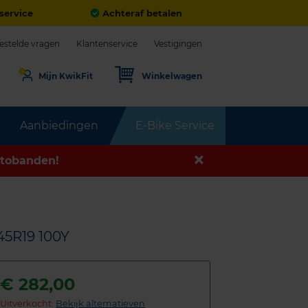
service
Achteraf betalen
estelde vragen
Klantenservice
Vestigingen
Mijn KwikFit
Winkelwagen
Aanbiedingen
E-Bike Service
tobanden!
45R19 100Y
€
282,00
Uitverkocht:
Bekijk alternatieven