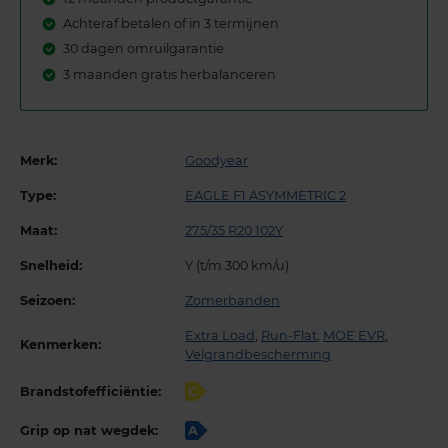
Achteraf betalen of in 3 termijnen
30 dagen omruilgarantie
3 maanden gratis herbalanceren
Merk:
Goodyear
Type:
EAGLE F1 ASYMMETRIC 2
Maat:
275/35 R20 102Y
Snelheid:
Y (t/m 300 km/u)
Seizoen:
Zomerbanden
Extra Load
,
Run-Flat
,
MOE EVR
,
Kenmerken:
Velgrandbescherming
Brandstofefficiëntie:
C
Grip op nat wegdek:
A