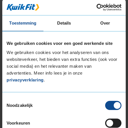
B
A
C
Deze band is beoordeeld met het EU
Toestemming
Details
Over
brandstofefficiëntie-label C, wat overeen komt
met een goede brandstofefficiëntie.
We gebruiken cookies voor een goed werkende site
In de categorie grip op nat wegdek is deze band
We gebruiken cookies voor het analyseren van ons
gewaardeerd met een A-label, wat betekent dat
websiteverkeer, het bieden van extra functies (ook voor
deze band uitstekende grip heeft bij natte
social media) en het relevanter maken van
weersomstandigheden.
advertenties. Meer info lees je in onze
privacyverklaring
.
De band heeft een extern rolgeluid van 71 dB
met B-notering, wat betekent dat deze band
een normale geluidsproductie heeft.
Toestemmingsselectie
Noodzakelijk
Wil je nog meer informatie over het
bandenlabel van deze band, klik dan
hier
Voorkeuren