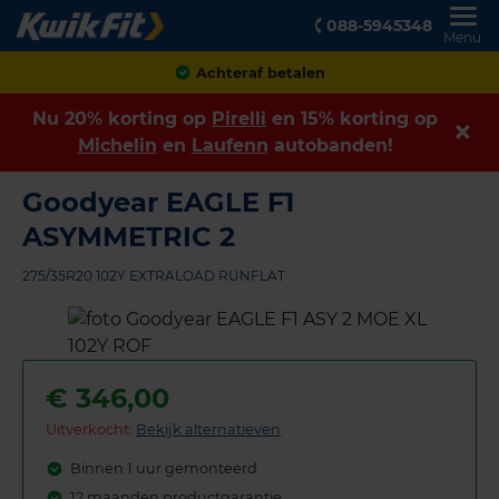
088-5945348
Menu
Achteraf betalen
Nu 20% korting op
Pirelli
en 15% korting op
Michelin
en
Laufenn
autobanden!
Goodyear EAGLE F1
ASYMMETRIC 2
275/35R20 102Y EXTRALOAD RUNFLAT
€
346,00
Uitverkocht:
Bekijk alternatieven
Binnen 1 uur gemonteerd
12 maanden productgarantie