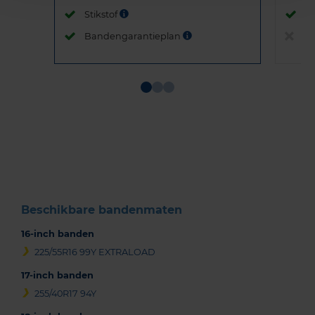
Stikstof
St
Bandengarantieplan
B
Item
1
of
3
Beschikbare bandenmaten
16-inch banden
225/55R16 99Y EXTRALOAD
17-inch banden
255/40R17 94Y