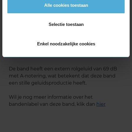
Deze band is beoordeeld met het EU
Alle cookies toestaan
brandstofefficiëntie-label B, wat overeen komt
met een zeer goede brandstofefficiëntie.
Selectie toestaan
In de categorie grip op nat wegdek is deze band
gewaardeerd met een B-label, wat betekent dat
Enkel noodzakelijke cookies
deze band zeer goede grip heeft bij natte
weersomstandigheden.
De band heeft een extern rolgeluid van 69 dB
met A-notering, wat betekent dat deze band
een stille geluidsproductie heeft.
Wil je nog meer informatie over het
bandenlabel van deze band, klik dan
hier