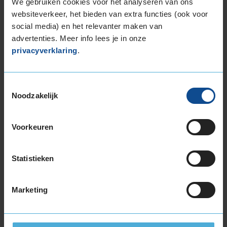
EU Bandenlabel
We gebruiken cookies voor het analyseren van ons
websiteverkeer, het bieden van extra functies (ook voor
social media) en het relevanter maken van
advertenties. Meer info lees je in onze
Dunlop
SPORT RESPONSE
privacyverklaring
.
235/55R19 105 V
Toestemmingsselectie
Noodzakelijk
B
B
Voorkeuren
Statistieken
69
Marketing
A
BC