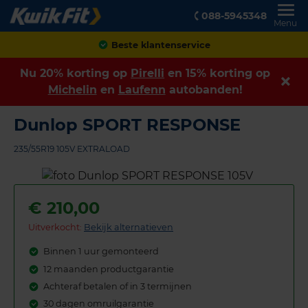
088-5945348
Menu
Achteraf betalen
Nu 20% korting op
Pirelli
en 15% korting op
Michelin
en
Laufenn
autobanden!
Dunlop SPORT RESPONSE
235/55R19 105V EXTRALOAD
€
210,00
Uitverkocht:
Bekijk alternatieven
Binnen 1 uur gemonteerd
12 maanden productgarantie
Achteraf betalen of in 3 termijnen
30 dagen omruilgarantie