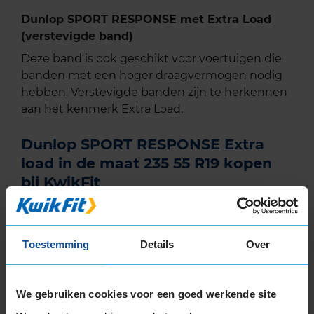
Dunlop SPORT RESPONSE met Extra Load
(verstevigde band)
Deze band is ook geschikt voor voertuigen die
banden met een hoger draagvermogen nodig
hebben. Verstevigde banden zijn te herkennen
aan het kenmerk Extra Load.
Dunlop SPORT RESPONSE Extra
load in de maat 235 55 R19 kopen
bij KwikFit
Koop de Dunlop SPORT RESPONSE Extra load in
de maat 235 55 R19 eenvoudig online en plan
ook gelijk online je montageafspraak in bij jouw
Toestemming
Details
Over
KwikFit vestiging.
We gebruiken cookies voor een goed werkende site