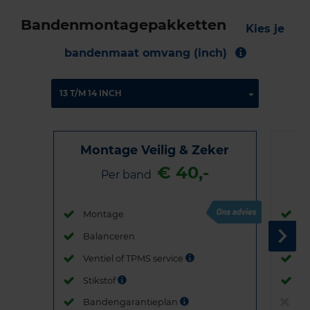
Bandenmontagepakketten
Kies je
bandenmaat omvang (inch)
Montage Veilig & Zeker
€ 40,-
Per band
Montage
M
Balanceren
B
Ventiel of TPMS service
Ve
Stikstof
St
Bandengarantieplan
B