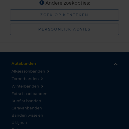
Andere zoekopties:
ZOEK OP KENTEKEN
PERSOONLIJK ADVIES
Autobanden
All-seasonbanden
Zomerbanden
Winterbanden
Extra Load banden
Runflat banden
Caravanbanden
Banden wisselen
Uitlijnen