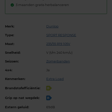
3 maanden gratis herbalanceren
Merk:
Dunlop
Type:
SPORT RESPONSE
Maat:
235/55 R19 105V
Snelheid:
V (t/m 240 km/u)
Seizoen:
Zomerbanden
4x4:
Ja
Kenmerken:
Extra Load
Brandstofefficiëntie:
B
Grip op nat wegdek:
B
Extern geluid:
69dB