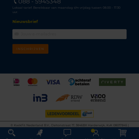
088 - 5945348
Lokaal tarief. Bereikbaar van maandag t/m vrijdag tussen 08.00 - 17.30
uur.
Nieuwsbrief
INSCHRIJVEN
©
KwikFit Nederland B.V., Daltonstraat 17, 3846BX Harderwijk, KvK 08017845 |
Algemene voorwaarden
•
Privacyverklaring
•
Cookiebeleid
•
Disclaimer
This site is protected by reCAPTCHA and the Google
Privacy Policy
and
Terms of
Service
apply.