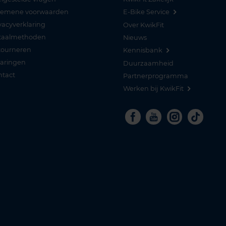
gemene voorwaarden
E-Bike Service
vacyverklaring
Over KwikFit
taalmethoden
Nieuws
tourneren
Kennisbank
varingen
Duurzaamheid
ntact
Partnerprogramma
Werken bij KwikFit
Facebook
Youtube
Instagra
Tikto