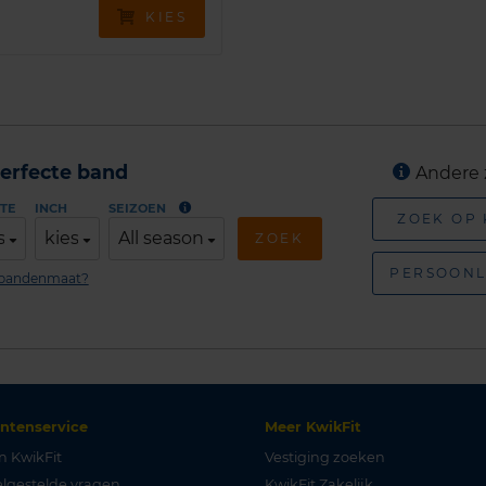
KIES
erfecte band
Andere 
TE
INCH
SEIZOEN
ZOEK OP
s
kies
All season
ZOEK
PERSOONL
n bandenmaat?
antenservice
Meer KwikFit
n KwikFit
Vestiging zoeken
lgestelde vragen
KwikFit Zakelijk