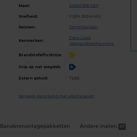
Maat:
245/45 R18 100Y
Snelheid:
Y (t/m 300 km/u)
Seizoen:
Zomerbanden
Extra Load
,
Kenmerken:
Velgrandbescherming
Brandstofefficiëntie:
C
Grip op nat wegdek:
A
Extern geluid:
72dB
Vergelijk deze band met alternatieven
Bandenmontage­pakketten
Andere maten
37