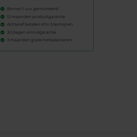
Binnen 1 uur gemonteerd
12 maanden productgarantie
Achteraf betalen of in 3 termijnen
30 dagen omruilgarantie
3 maanden gratis herbalanceren