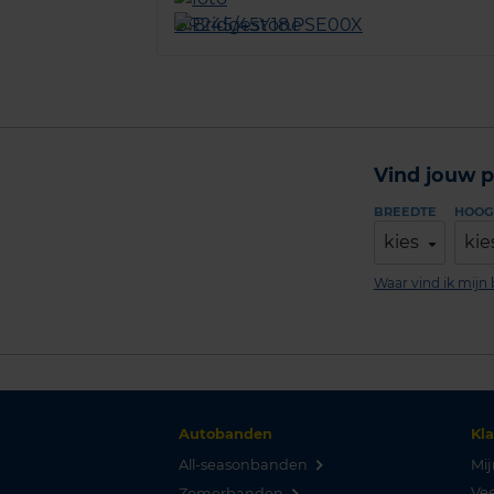
Vind jouw p
BREEDTE
HOOG
kies
kie
Waar vind ik mij
Autobanden
Kl
All-seasonbanden
Mij
Vee
Zomerbanden