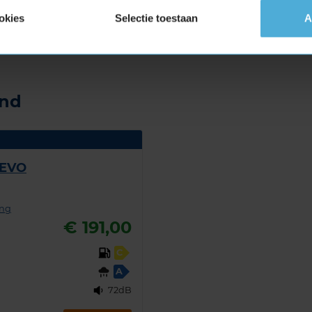
t
okies
Selectie toestaan
A
a load in de maat 245 45 R18 eenvoudig online
spraak in bij jouw KwikFit vestiging.
and
 EVO
ing
€ 191,00
C
A
72dB