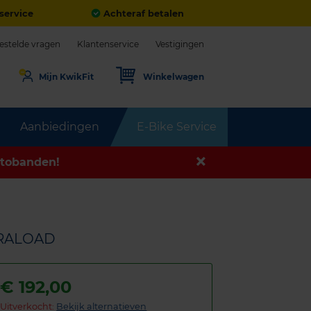
service
Achteraf betalen
estelde vragen
Klantenservice
Vestigingen
Mijn KwikFit
Winkelwagen
Aanbiedingen
E-Bike Service
tobanden!
TRALOAD
€
192,00
Uitverkocht:
Bekijk alternatieven