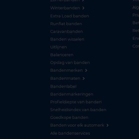
Al
Winterbanden
Pri
Extra Load banden
Be
Runflat banden
Re
Caravanbanden
Er
Banden wisselen
Co
Uitlijnen
Balanceren
Opslag van banden
Bandenmerken
Bandenmaten
Bandenlabel
Bandenmarkeringen
Profieldiepte van banden
Snelheidsindex van banden
Goedkope banden
Banden voor elk automerk
Alle bandenservices