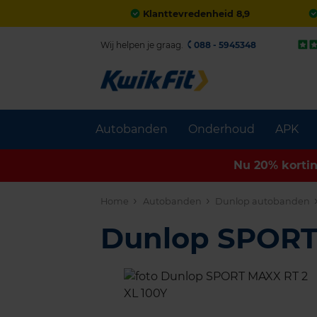
Klanttevredenheid 8,9
Wij helpen je graag.
088 - 5945348
Autobanden
Onderhoud
APK
Nu 20% korti
Home
Autobanden
Dunlop autobanden
Dunlop SPORT