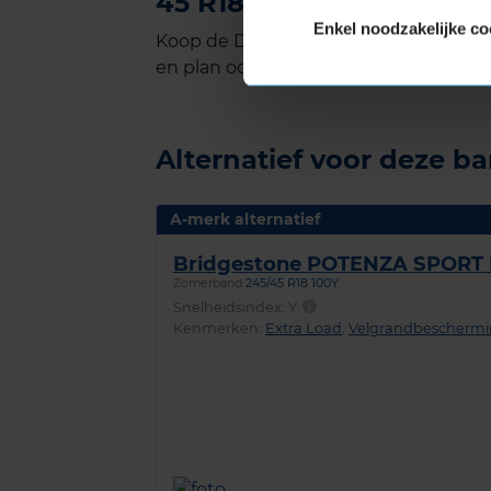
45 R18 kopen bij KwikFi
Enkel noodzakelijke co
Koop de Dunlop SPORT MAXX RT 2 Extr
en plan ook gelijk online je montageaf
Alternatief voor deze b
A-merk alternatief
Bridgestone POTENZA SPORT
Zomerband
245/45 R18 100Y
Snelheidsindex:
Y
Kenmerken:
Extra Load
,
Velgrandbescherm