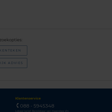
zoekopties:
 KENTEKEN
IJK ADVIES
Klantenservice
088 - 5945348
Lokaal tarief. Bereikbaar van maandag t/m