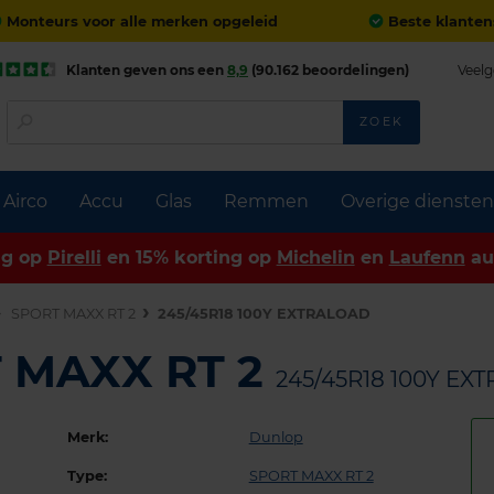
Monteurs voor alle merken opgeleid
Beste klanten
Klanten geven ons een
8,9
(90.162 beoordelingen)
Veelg
ZOEK
Airco
Accu
Glas
Remmen
Overige diensten
ng op
Pirelli
en 15% korting op
Michelin
en
Laufenn
au
SPORT MAXX RT 2
245/45R18 100Y EXTRALOAD
 MAXX RT 2
245/45R18 100Y EX
Merk:
Dunlop
Type:
SPORT MAXX RT 2