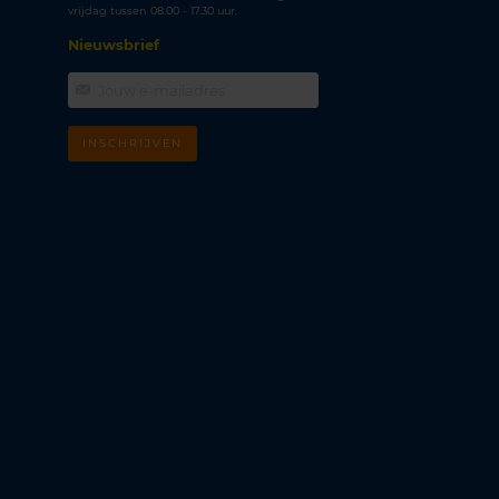
vrijdag tussen 08.00 - 17.30 uur.
Nieuwsbrief
INSCHRIJVEN
m
k