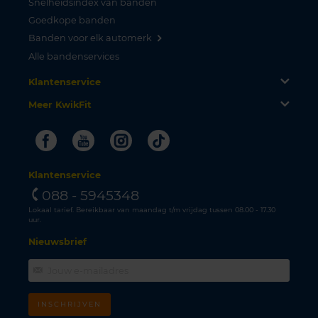
Snelheidsindex van banden
Goedkope banden
Banden voor elk automerk
Alle bandenservices
Klantenservice
Meer KwikFit
Facebook
Youtube
Instagram
Tiktok
Klantenservice
088 - 5945348
Lokaal tarief. Bereikbaar van maandag t/m vrijdag tussen 08.00 - 17.30
uur.
Nieuwsbrief
INSCHRIJVEN