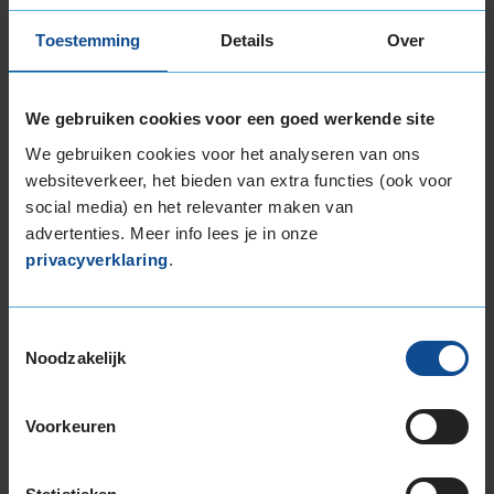
Toestemming
Details
Over
Bandenmontagepakketten
Kies je
We gebruiken cookies voor een goed werkende site
bandenmaat omvang (inch)
We gebruiken cookies voor het analyseren van ons
websiteverkeer, het bieden van extra functies (ook voor
social media) en het relevanter maken van
advertenties. Meer info lees je in onze
privacyverklaring
.
Montage Veilig & Zeker
€ 40,-
Per band
Toestemmingsselectie
Noodzakelijk
Montage
M
Voorkeuren
Balanceren
B
Ventiel of TPMS service
Ve