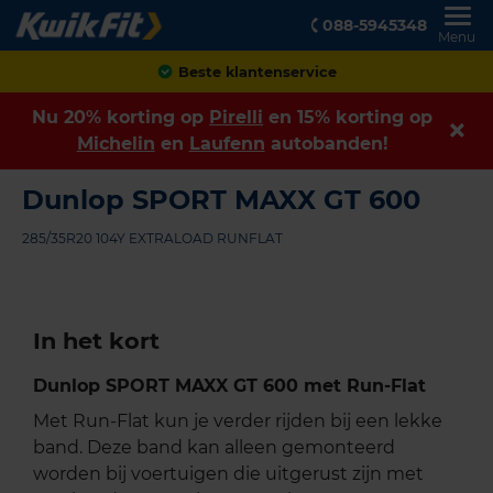
088-5945348
Menu
Beste klantenservice
Nu 20% korting op
Pirelli
en 15% korting op
Michelin
en
Laufenn
autobanden!
Dunlop SPORT MAXX GT 600
285/35R20 104Y EXTRALOAD RUNFLAT
In het kort
Dunlop SPORT MAXX GT 600 met Run-Flat
Met Run-Flat kun je verder rijden bij een lekke
band. Deze band kan alleen gemonteerd
worden bij voertuigen die uitgerust zijn met