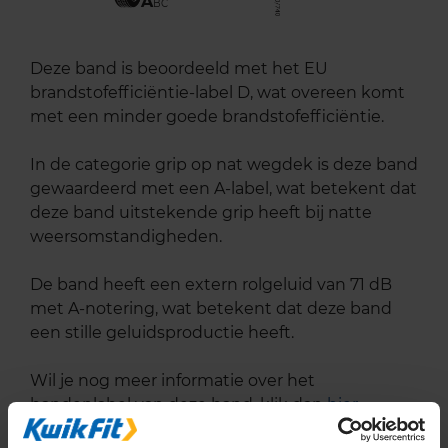
A
BC
Deze band is beoordeeld met het EU
brandstofefficiëntie-label D, wat overeen komt
met een minder goede brandstofefficiëntie.
In de categorie grip op nat wegdek is deze band
gewaardeerd met een A-label, wat betekent dat
deze band uitstekende grip heeft bij natte
weersomstandigheden.
De band heeft een extern rolgeluid van 71 dB
met A-notering, wat betekent dat deze band
een stille geluidsproductie heeft.
Wil je nog meer informatie over het
bandenlabel van deze band, klik dan
hier