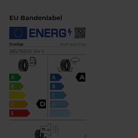
EU Bandenlabel
Dunlop
SPORT MAXX GT 600
285/35R20 104 Y
A
D
71