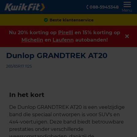
088-5945348
Menu
Achteraf betalen
Nu 20% korting op
Pirelli
en 15% korting op
Michelin
en
Laufenn
autobanden!
Dunlop GRANDTREK AT20
265/65R17 112S
In het kort
De Dunlop GRANDTREK AT20 is een veelzijdige
band die speciaal ontworpen is voor SUV's en
4x4-voertuigen. Deze band biedt betrouwbare
prestaties onder verschillende
weersomstandigheden, dankzij de