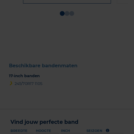
Item
1
of
3
Beschikbare bandenmaten
17-inch banden
245/70R17 110S
Vind jouw perfecte band
BREEDTE
HOOGTE
INCH
SEIZOEN