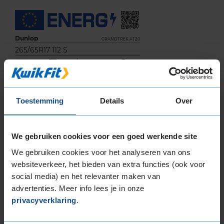
Dunlop
GRANDTREK AT20
265/65R17 112 S
Toestemming
Details
Over
C
We gebruiken cookies voor een goed werkende site
E
We gebruiken cookies voor het analyseren van ons
websiteverkeer, het bieden van extra functies (ook voor
social media) en het relevanter maken van
72
advertenties. Meer info lees je in onze
B
A
C
privacyverklaring
.