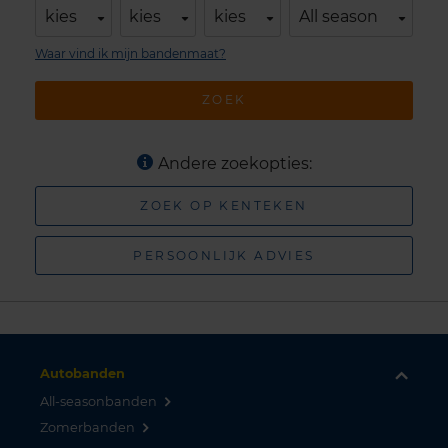
kies
kies
kies
All season
Waar vind ik mijn bandenmaat?
ZOEK
Andere zoekopties:
ZOEK OP KENTEKEN
PERSOONLIJK ADVIES
Autobanden
All-seasonbanden
Zomerbanden