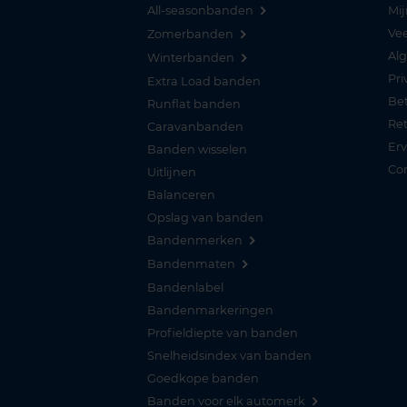
All-seasonbanden
Mij
Vee
Zomerbanden
Al
Winterbanden
Pri
Extra Load banden
Be
Runflat banden
Re
Caravanbanden
Er
Banden wisselen
Co
Uitlijnen
Balanceren
Opslag van banden
Bandenmerken
Bandenmaten
Bandenlabel
Bandenmarkeringen
Profieldiepte van banden
Snelheidsindex van banden
Goedkope banden
Banden voor elk automerk