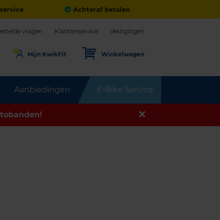
service
Achteraf betalen
estelde vragen
Klantenservice
Vestigingen
Mijn KwikFit
Winkelwagen
Aanbiedingen
E-Bike Service
tobanden!