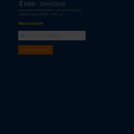
088 - 5945348
Lokaal tarief. Bereikbaar van maandag t/m
vrijdag tussen 08.00 - 17.30 uur.
Nieuwsbrief
INSCHRIJVEN
m
k