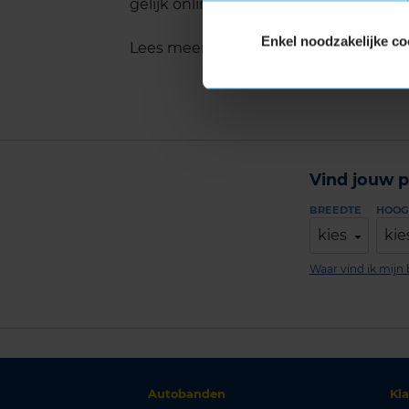
gelijk online je montageafspraak in bij
Enkel noodzakelijke co
Lees meer informatie over de maat v
Vind jouw p
BREEDTE
HOOG
kies
kie
Waar vind ik mij
Autobanden
Kl