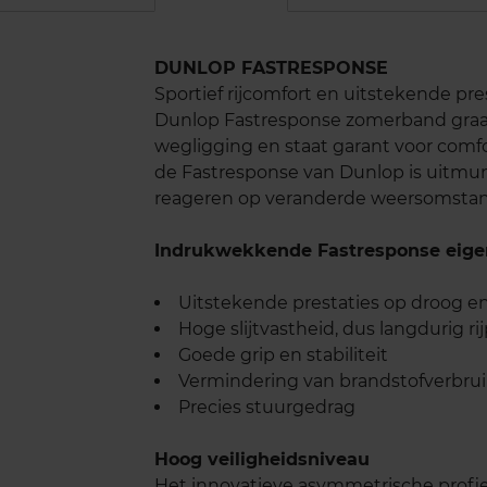
DUNLOP FASTRESPONSE
Sportief rijcomfort en uitstekende pr
Dunlop Fastresponse zomerband graag
wegligging en staat garant voor comfo
de Fastresponse van Dunlop is uitmunt
reageren op veranderde weersomsta
Indrukwekkende Fastresponse eige
Uitstekende prestaties op droog 
Hoge slijtvastheid, dus langdurig rij
Goede grip en stabiliteit
Vermindering van brandstofverbrui
Precies stuurgedrag
Hoog veiligheidsniveau
Het innovatieve asymmetrische profie