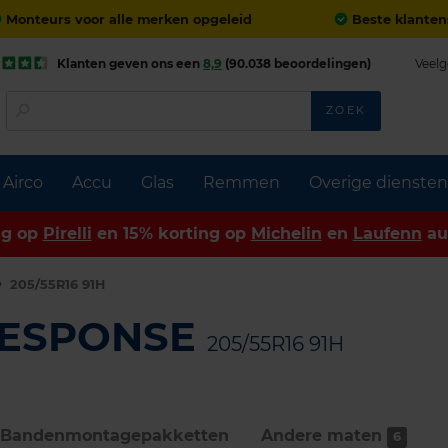
Monteurs voor alle merken opgeleid
Beste klanten
Klanten geven ons een
8,9
(90.038 beoordelingen)
Veelg
ZOEK
Airco
Accu
Glas
Remmen
Overige diensten
ng op
Pirelli
en 15% korting op
Michelin
en
Laufenn
au
205/55R16 91H
RESPONSE
205/55R16 91H
Bandenmontage­pakketten
Andere maten
6