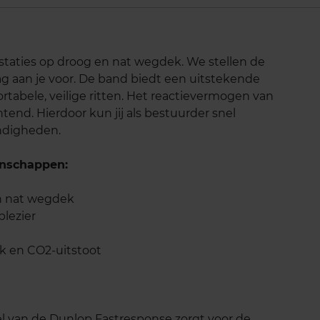
estaties op droog en nat wegdek. We stellen de
 aan je voor. De band biedt een uitstekende
rtabele, veilige ritten. Het reactievermogen van
end. Hierdoor kun jij als bestuurder snel
ndigheden.
nschappen:
en nat wegdek
plezier
k en CO2-uitstoot
l van de Dunlop Fastresponse zorgt voor de