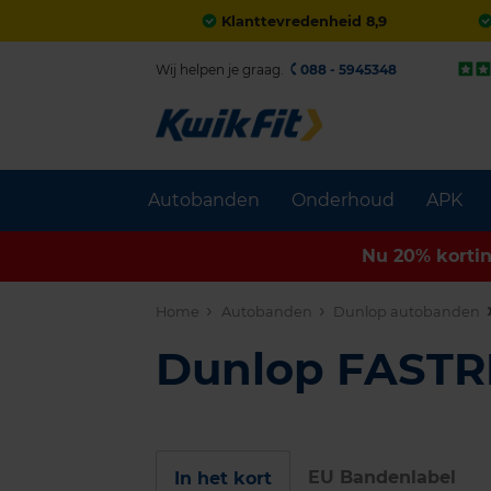
Klanttevredenheid 8,9
Wij helpen je graag.
088 - 5945348
Autobanden
Onderhoud
APK
Nu 20% korti
Home
Autobanden
Dunlop autobanden
Dunlop FAST
EU Bandenlabel
In het kort