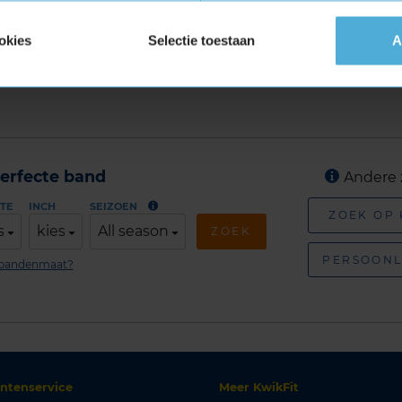
 jouw KwikFit vestiging.
okies
Selectie toestaan
A
an deze autoband:
205 55 R16
erfecte band
Andere 
TE
INCH
SEIZOEN
ZOEK OP
s
kies
All season
ZOEK
PERSOONL
n bandenmaat?
antenservice
Meer KwikFit