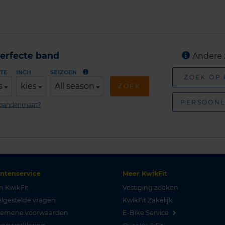
erfecte band
Andere 
TE
INCH
SEIZOEN
ZOEK OP
s
kies
All season
ZOEK
PERSOONL
n bandenmaat?
antenservice
Meer KwikFit
n KwikFit
Vestiging zoeken
lgestelde vragen
KwikFit Zakelijk
gemene voorwaarden
E-Bike Service