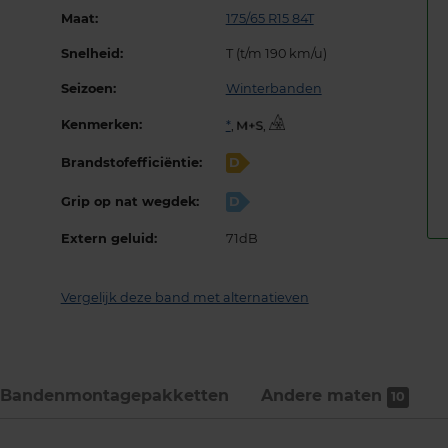
Maat:
175/65 R15 84T
Snelheid:
T (t/m 190 km/u)
Seizoen:
Winterbanden
Kenmerken:
*
,
,
Brandstofefficiëntie:
D
Grip op nat wegdek:
D
Extern geluid:
71dB
Vergelijk deze band met alternatieven
Bandenmontage­pakketten
Andere maten
10