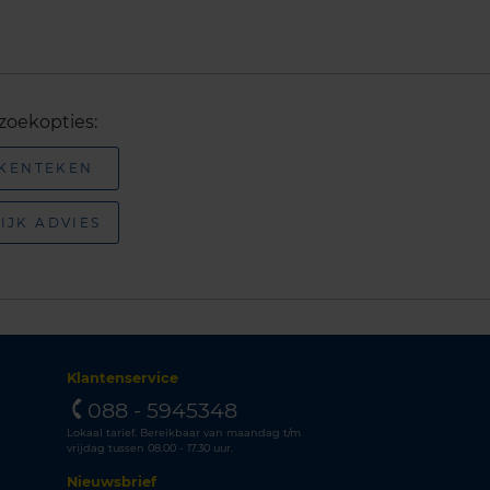
zoekopties:
 KENTEKEN
IJK ADVIES
Klantenservice
088 - 5945348
Lokaal tarief. Bereikbaar van maandag t/m
vrijdag tussen 08.00 - 17.30 uur.
Nieuwsbrief