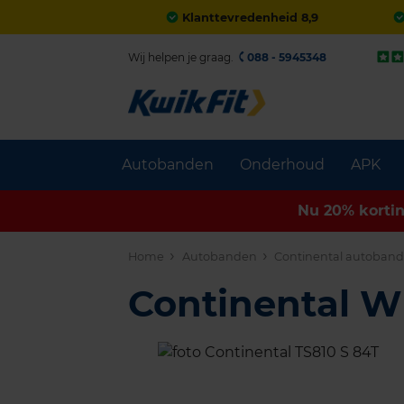
Klanttevredenheid 8,9
Wij helpen je graag.
088 - 5945348
Autobanden
Onderhoud
APK
Nu 20% korti
Home
Autobanden
Continental autoban
Continental 