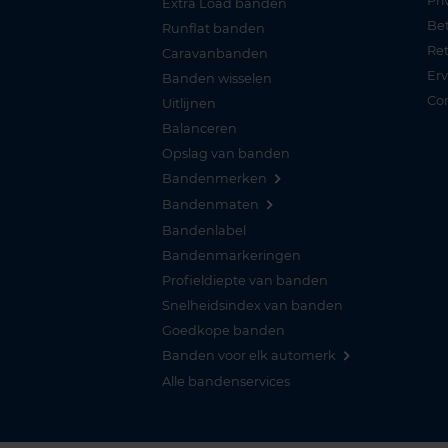
Pri
Extra Load banden
Be
Runflat banden
Re
Caravanbanden
Er
Banden wisselen
Co
Uitlijnen
Balanceren
Opslag van banden
Bandenmerken
Bandenmaten
Bandenlabel
Bandenmarkeringen
Profieldiepte van banden
Snelheidsindex van banden
Goedkope banden
Banden voor elk automerk
Alle bandenservices