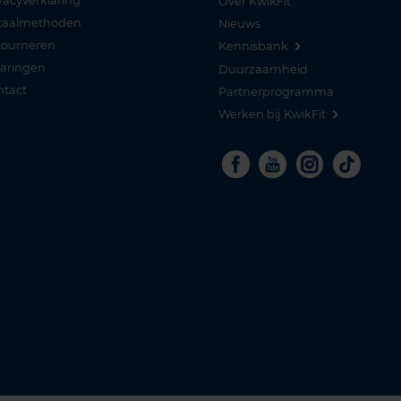
vacyverklaring
Over KwikFit
taalmethoden
Nieuws
tourneren
Kennisbank
varingen
Duurzaamheid
ntact
Partnerprogramma
Werken bij KwikFit
Facebook
Youtube
Instagra
Tikto