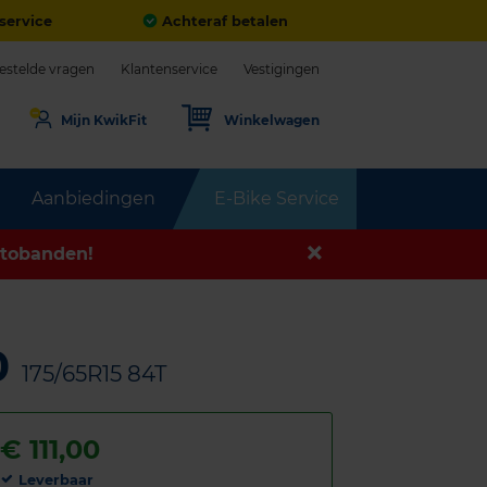
service
Achteraf betalen
estelde vragen
Klantenservice
Vestigingen
Mijn KwikFit
Winkelwagen
Aanbiedingen
E-Bike Service
tobanden!
0
175/65R15 84T
€
111,00
Leverbaar