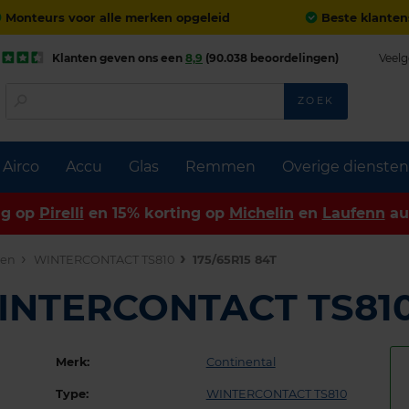
Monteurs voor alle merken opgeleid
Beste klanten
Klanten geven ons een
8,9
(90.038 beoordelingen)
Veelg
ZOEK
Airco
Accu
Glas
Remmen
Overige diensten
ng op
Pirelli
en 15% korting op
Michelin
en
Laufenn
au
den
WINTERCONTACT TS810
175/65R15 84T
WINTERCONTACT TS81
Merk:
Continental
Type:
WINTERCONTACT TS810