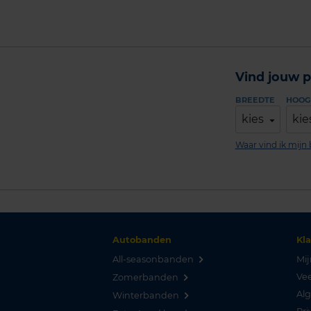
Vind jouw p
BREEDTE
HOOG
kies
kie
Waar vind ik mij
Autobanden
Kl
All-seasonbanden
Mij
Vee
Zomerbanden
Al
Winterbanden