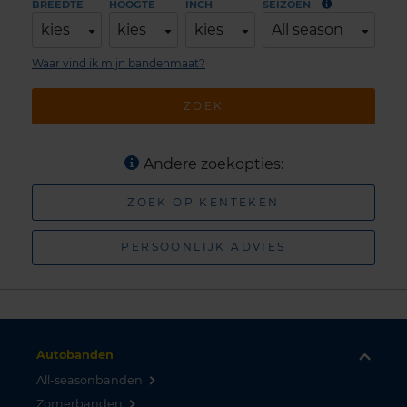
BREEDTE
HOOGTE
INCH
SEIZOEN
kies
kies
kies
All season
Waar vind ik mijn bandenmaat?
ZOEK
Andere zoekopties:
ZOEK OP KENTEKEN
PERSOONLIJK ADVIES
Autobanden
All-seasonbanden
Zomerbanden