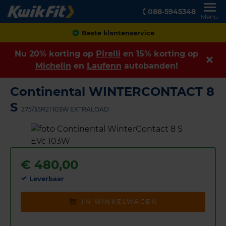
088-5945348
Menu
Achteraf betalen
Nu 20% korting op
Pirelli
en 15% korting op
Michelin
en
Laufenn
autobanden!
Continental WINTERCONTACT 8
S
275/35R21 103W EXTRALOAD
€
480,00
Leverbaar
IN WINKELWAGEN