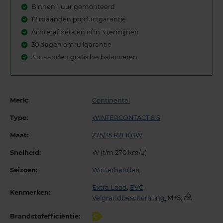
Binnen 1 uur gemonteerd
12 maanden productgarantie
Achteraf betalen of in 3 termijnen
30 dagen omruilgarantie
3 maanden gratis herbalanceren
Merk:
Continental
Type:
WINTERCONTACT 8 S
Maat:
275/35 R21 103W
Snelheid:
W (t/m 270 km/u)
Seizoen:
Winterbanden
Extra Load
,
EVC
,
Kenmerken:
Velgrandbescherming
,
,
Brandstofefficiëntie:
C