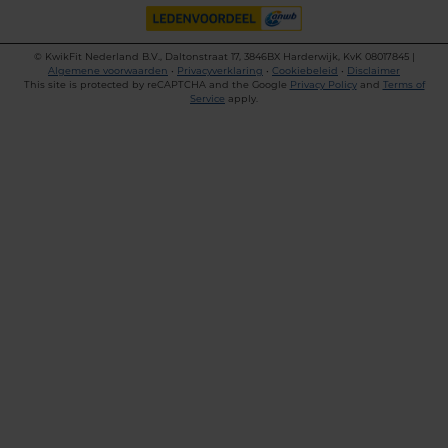
©
KwikFit Nederland B.V., Daltonstraat 17, 3846BX Harderwijk, KvK 08017845 |
Algemene voorwaarden
•
Privacyverklaring
•
Cookiebeleid
•
Disclaimer
This site is protected by reCAPTCHA and the Google
Privacy Policy
and
Terms of
Service
apply.