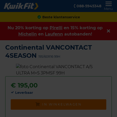
088-5945348
Menu
Achteraf betalen
Nu 20% korting op
Pirelli
en 15% korting op
Michelin
en
Laufenn
autobanden!
Continental VANCONTACT
4SEASON
195/60R16 99H
€
195,00
Leverbaar
IN WINKELWAGEN