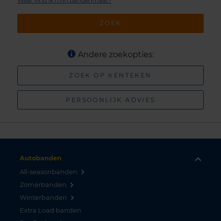
Waar vind ik mijn bandenmaat?
ZOEK
Andere zoekopties:
ZOEK OP KENTEKEN
PERSOONLIJK ADVIES
Autobanden
All-seasonbanden
Zomerbanden
Winterbanden
Extra Load banden