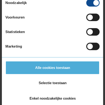
Noodzakelijk
Bridgestone DURAVIS ALL SEASON
EVO
4-seizoensband
195/60 R16 99H
Voorkeuren
(
1 review
)
Statistieken
Snelheidsindex:
H
Kenmerken:
,
B
A
Marketing
72dB
€ 178,00
Alle cookies toestaan
KIES
Selectie toestaan
Enkel noodzakelijke cookies