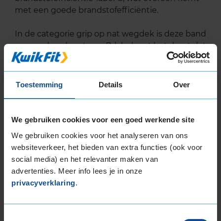
met een goede brandstofefficiëntie.
In de categorie grip op nat wegdek is deze band
gewaardeerd met een B-label, wat betekent dat
deze band zeer goede grip heeft bij natte
weersomstandigheden.
Toestemming
Details
Over
De band heeft een extern rolgeluid van 73 dB
met B-notering, wat betekent dat deze band
een normale geluidsproductie heeft.
We gebruiken cookies voor een goed werkende site
We gebruiken cookies voor het analyseren van ons
Wil je nog meer informatie over het
websiteverkeer, het bieden van extra functies (ook voor
bandenlabel van deze band, klik dan
hier
social media) en het relevanter maken van
advertenties. Meer info lees je in onze
privacyverklaring
.
Alternatief voor deze band
A-merk alternatief
Toestemmingsselectie