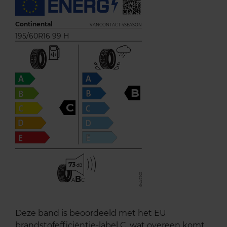
Continental
VANCONTACT 4SEASON
195/60R16 99 H
B
C
73
B
A
C
Deze band is beoordeeld met het EU
brandstofefficiëntie-label C, wat overeen komt