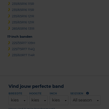
235/65R16 115R
235/65R16 115R
235/65R16 121R
235/65R16 121R
285/65R16 131R
17-inch banden
225/55R17 109H
225/75R17 114Q
235/60R17 114R
Vind jouw perfecte band
BREEDTE
HOOGTE
INCH
SEIZOEN
kies
kies
kies
All season