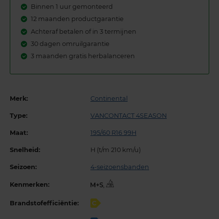
Binnen 1 uur gemonteerd
12 maanden productgarantie
Achteraf betalen of in 3 termijnen
30 dagen omruilgarantie
3 maanden gratis herbalanceren
Merk:
Continental
Type:
VANCONTACT 4SEASON
Maat:
195/60 R16 99H
Snelheid:
H (t/m 210 km/u)
Seizoen:
4-seizoensbanden
Kenmerken:
,
Brandstofefficiëntie:
C