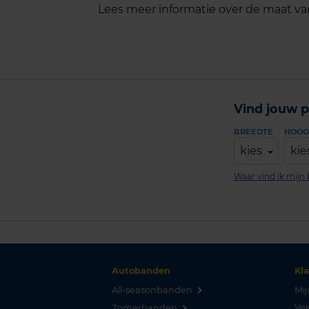
Lees meer informatie over de maat v
Vind jouw p
BREEDTE
HOOG
kies
kie
Waar vind ik mij
Autobanden
Kl
All-seasonbanden
Mij
Vee
Zomerbanden