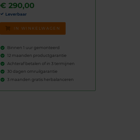
€
290,00
Leverbaar
IN WINKELWAGEN
Binnen 1 uur gemonteerd
12 maanden productgarantie
Achteraf betalen of in 3 termijnen
30 dagen omruilgarantie
3 maanden gratis herbalanceren