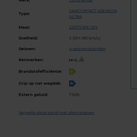
Merk:
Continental
VANCONTACT 4SEASON
Type:
ULTRA
Maat:
225/75 R16 121S
Snelheid:
S (t/m 180 km/u)
Seizoen:
4-seizoensbanden
Kenmerken:
,
Brandstofefficiëntie:
B
Grip op nat wegdek:
B
Extern geluid:
73dB
Vergelijk deze band met alternatieven