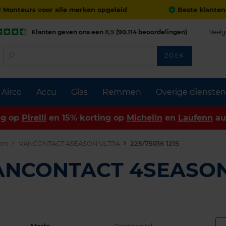
Monteurs voor alle merken opgeleid
Beste klanten
Klanten geven ons een
8,9
(90.114 beoordelingen)
Veelg
ZOEK
Airco
Accu
Glas
Remmen
Overige diensten
ng op
Pirelli
en 15% korting op
Michelin
en
Laufenn
au
den
VANCONTACT 4SEASON ULTRA
225/75R16 121S
VANCONTACT 4SEASO