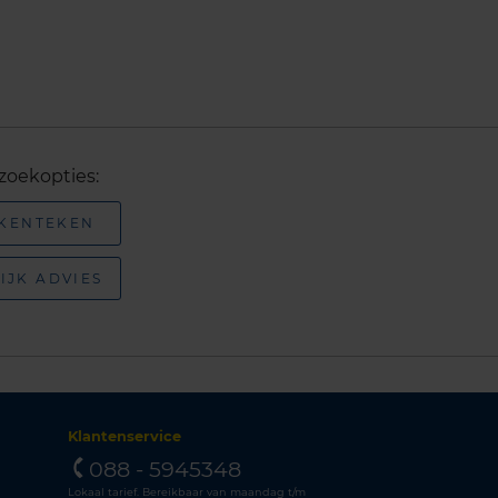
zoekopties:
 KENTEKEN
IJK ADVIES
Klantenservice
088 - 5945348
Lokaal tarief. Bereikbaar van maandag t/m