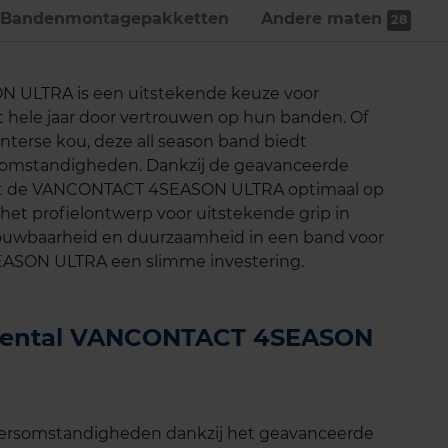
Bandenmontage­pakketten
Andere maten
28
 ULTRA is een uitstekende keuze voor
 hele jaar door vertrouwen op hun banden. Of
terse kou, deze all season band biedt
ersomstandigheden. Dankzij de geavanceerde
ert de VANCONTACT 4SEASON ULTRA optimaal op
het profielontwerp voor uitstekende grip in
trouwbaarheid en duurzaamheid in een band voor
EASON ULTRA een slimme investering.
tinental VANCONTACT 4SEASON
weersomstandigheden dankzij het geavanceerde