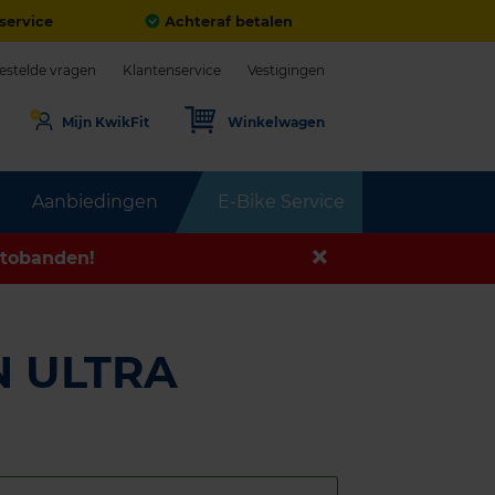
service
Achteraf betalen
estelde vragen
Klantenservice
Vestigingen
Mijn KwikFit
Winkelwagen
Aanbiedingen
E-Bike Service
tobanden!
N ULTRA