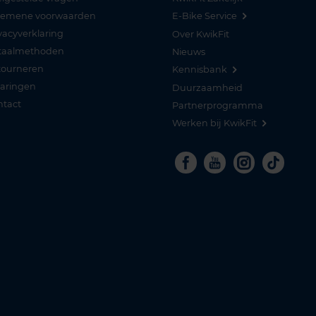
gemene voorwaarden
E-Bike Service
vacyverklaring
Over KwikFit
taalmethoden
Nieuws
tourneren
Kennisbank
varingen
Duurzaamheid
ntact
Partnerprogramma
Werken bij KwikFit
Facebook
Youtube
Instagra
Tikto