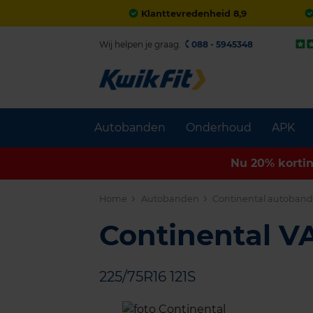
Klanttevredenheid 8,9
Wij helpen je graag.
088 - 5945348
Autobanden
Onderhoud
APK
Nu 20% korti
Home
Autobanden
Continental autoban
Continental 
225/75R16 121S