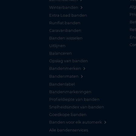
Al
Winterbanden
Pri
Extra Load banden
Be
Runflat banden
Re
Caravanbanden
Er
Banden wisselen
Co
Uitlijnen
Balanceren
Opslag van banden
Bandenmerken
Bandenmaten
Bandenlabel
Bandenmarkeringen
Profieldiepte van banden
Snelheidsindex van banden
Goedkope banden
Banden voor elk automerk
Alle bandenservices