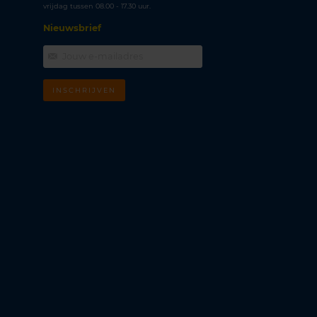
vrijdag tussen 08.00 - 17.30 uur.
Nieuwsbrief
INSCHRIJVEN
m
k