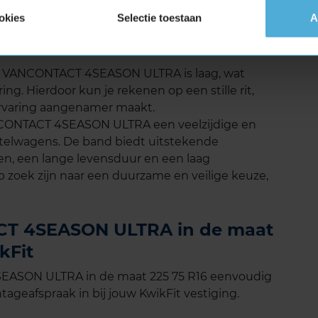
andere all season banden in zijn klasse.
okies
Selectie toestaan
A
SEASON ULTRA geluid
al VANCONTACT 4SEASON ULTRA is laag, wat
ing. Hierdoor kun je rekenen op een stille rit,
jervaring aangenamer maakt.
NCONTACT 4SEASON ULTRA een veelzijdige en
stelwagens. De band biedt uitstekende
en, een lange levensduur en een laag
p zoek zijn naar een duurzame en veilige keuze,
CT 4SEASON ULTRA in de maat
kFit
EASON ULTRA in de maat 225 75 R16 eenvoudig
tageafspraak in bij jouw KwikFit vestiging.