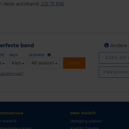
an deze autoband:
225 75 R16
erfecte band
Andere 
TE
INCH
SEIZOEN
ZOEK OP
s
kies
All season
ZOEK
PERSOONL
n bandenmaat?
antenservice
Meer KwikFit
n KwikFit
Vestiging zoeken
lgestelde vragen
KwikFit Zakelijk