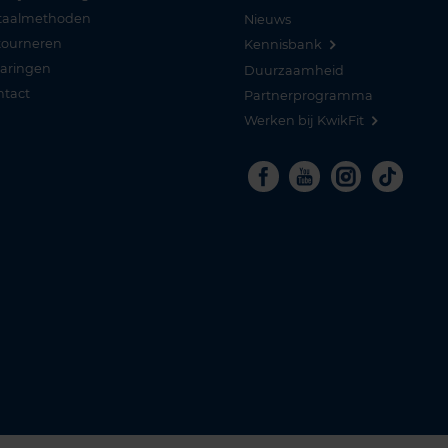
taalmethoden
Nieuws
tourneren
Kennisbank
varingen
Duurzaamheid
ntact
Partnerprogramma
Werken bij KwikFit
Facebook
Youtube
Instagra
Tikto