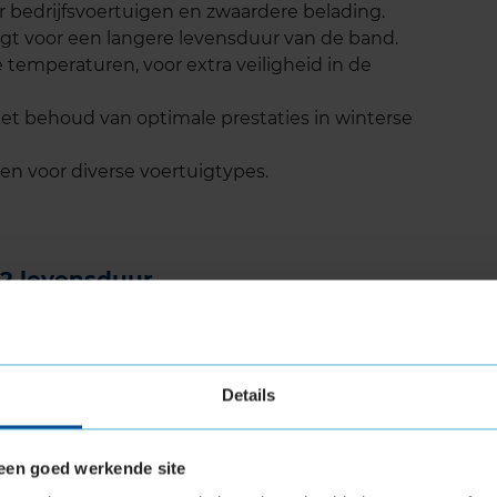
 bedrijfsvoertuigen en zwaardere belading.
orgt voor een langere levensduur van de band.
 temperaturen, voor extra veiligheid in de
t behoud van optimale prestaties in winterse
en voor diverse voertuigtypes.
2 levensduur
 bekend om zijn uitstekende levensduur, zelfs
 de versterkte structuur en hoogwaardige
r dan veel andere winterbanden. Dit maakt hem
Details
naren van bestelwagens en bedrijfsvoertuigen,
anden voor hun dagelijkse werkzaamheden.
een goed werkende site