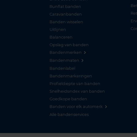
Be
Runflat banden
Re
Caravanbanden
Er
Banden wisselen
Co
Uitlijnen
Balanceren
Opslag van banden
Bandenmerken
Bandenmaten
Bandenlabel
Bandenmarkeringen
Profieldiepte van banden
Snelheidsindex van banden
Goedkope banden
Banden voor elk automerk
Alle bandenservices