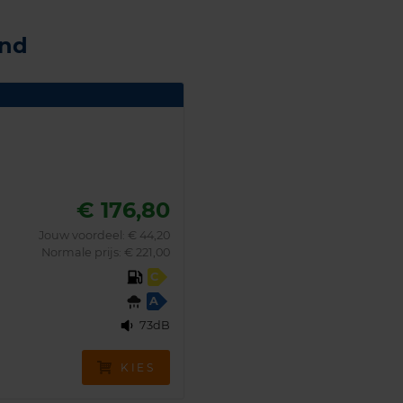
and
€ 176,80
Jouw voordeel:
€ 44,20
Normale prijs: € 221,00
C
A
73dB
KIES