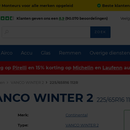
Monteurs voor alle merken opgeleid
Beste klanten
Klanten geven ons een
8,9
(90.070 beoordelingen)
Veelg
ZOEK
Airco
Accu
Glas
Remmen
Overige diensten
ng op
Pirelli
en 15% korting op
Michelin
en
Laufenn
au
den
VANCO WINTER 2
225/65R16 112R
VANCO WINTER 2
225/65R16 1
Merk:
Continental
Type:
VANCO WINTER 2