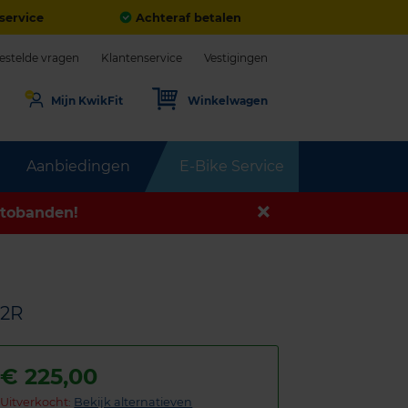
service
Achteraf betalen
estelde vragen
Klantenservice
Vestigingen
Mijn KwikFit
Winkelwagen
Aanbiedingen
E-Bike Service
tobanden!
12R
€
225,00
Uitverkocht:
Bekijk alternatieven