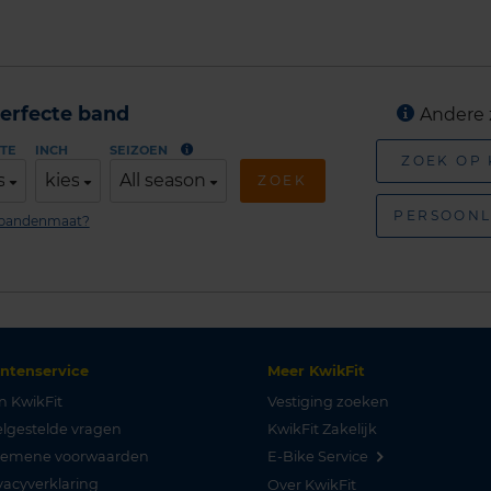
erfecte band
Andere 
TE
INCH
SEIZOEN
ZOEK OP
s
kies
All season
ZOEK
PERSOONL
n bandenmaat?
antenservice
Meer KwikFit
n KwikFit
Vestiging zoeken
lgestelde vragen
KwikFit Zakelijk
gemene voorwaarden
E-Bike Service
vacyverklaring
Over KwikFit