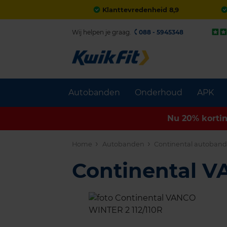
Klanttevredenheid 8,9
Wij helpen je graag.
088 - 5945348
Autobanden
Onderhoud
APK
Nu 20% korti
Home
Autobanden
Continental autoban
Continental 