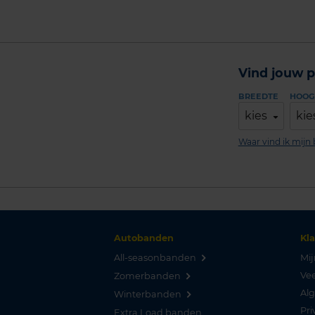
Vind jouw p
BREEDTE
HOOG
kies
kie
Waar vind ik mij
Autobanden
Kl
All-seasonbanden
Mij
Vee
Zomerbanden
Al
Winterbanden
Pri
Extra Load banden