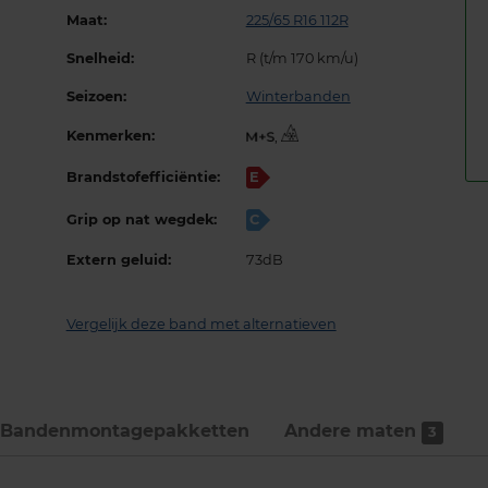
Maat:
225/65 R16 112R
Snelheid:
R (t/m 170 km/u)
Seizoen:
Winterbanden
Kenmerken:
,
Brandstofefficiëntie:
E
Grip op nat wegdek:
C
Extern geluid:
73dB
Vergelijk deze band met alternatieven
Bandenmontage­pakketten
Andere maten
3