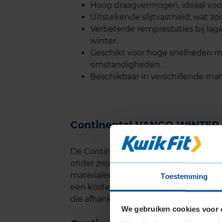
Hoog draagvermogen, ideaal voor
Uitstekende slijtvastheid, wat z
Verbeterde remprestaties bij lage
winter.
Geschikt voor hoge snelheden me
omstandigheden.
Beschikbaar in verschillende mat
Continental VANCO WINTER 
De Continental VANCO WINTER 2 staat
onder zware omstandigheden. Dankzij
materialen, slijt deze band langzame
Toestemming
een kostenefficiënte keuze voor eige
die afhankelijk zijn van duurzame b
We gebruiken cookies voor 