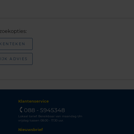
zoekopties:
 KENTEKEN
IJK ADVIES
Klantenservice
088 - 5945348
Lokaal tarief. Bereikbaar van maandag t/m
vrijdag tussen 08.00 - 17.30 uur.
Nieuwsbrief