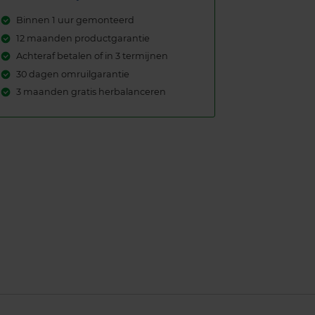
Binnen 1 uur gemonteerd
12 maanden productgarantie
Achteraf betalen of in 3 termijnen
30 dagen omruilgarantie
3 maanden gratis herbalanceren