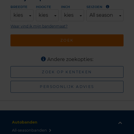
BREEDTE
HOOGTE
INCH
SEIZOEN
kies
kies
kies
All season
Waar vind ik mijn bandenmaat?
ZOEK
Andere zoekopties:
ZOEK OP KENTEKEN
PERSOONLIJK ADVIES
Autobanden
All-seasonbanden