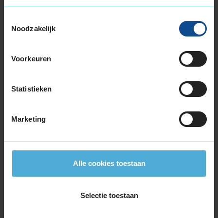
De band heeft een extern rolgeluid van 72 dB,
Toestemmingsselectie
wat betekent dat deze band een normale
Noodzakelijk
geluidsproductie heeft.
Voorkeuren
Statistieken
Bandenmontagepakketten
Kies je
bandenmaat omvang (inch)
Marketing
Alle cookies toestaan
Montage Veilig & Zeker
Selectie toestaan
€ 40,-
Per band