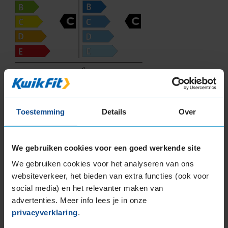
C
C
72
Toestemming
Details
Over
Deze band is beoordeeld met het EU
brandstofefficiëntie-label C, wat overeen komt
We gebruiken cookies voor een goed werkende site
met een goede brandstofefficiëntie.
We gebruiken cookies voor het analyseren van ons
In de categorie grip op nat wegdek is deze band
websiteverkeer, het bieden van extra functies (ook voor
gewaardeerd met een C-label, wat betekent dat
social media) en het relevanter maken van
deze band goede grip heeft bij natte
advertenties. Meer info lees je in onze
weersomstandigheden.
privacyverklaring
.