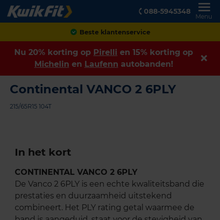
088-5945348
Menu
Beste klantenservice
Nu 20% korting op
Pirelli
en 15% korting op
Michelin
en
Laufenn
autobanden!
Continental VANCO 2 6PLY
215/65R15 104T
In het kort
CONTINENTAL VANCO 2 6PLY
De Vanco 2 6PLY is een echte kwaliteitsband die
prestaties en duurzaamheid uitstekend
combineert. Het PLY rating getal waarmee de
band is aangeduid, staat voor de stevigheid van