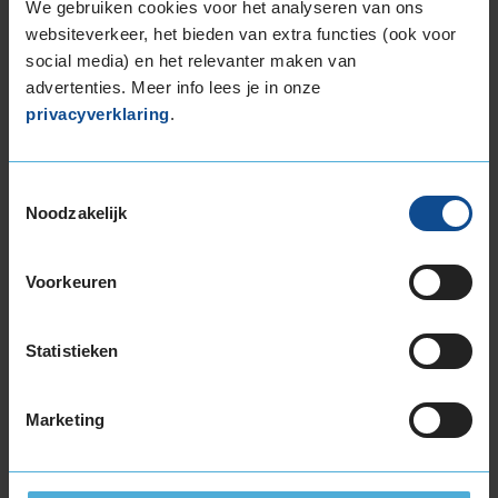
We gebruiken cookies voor het analyseren van ons
websiteverkeer, het bieden van extra functies (ook voor
social media) en het relevanter maken van
Continental
advertenties. Meer info lees je in onze
PREMIUMCONTACT C
255/50R20 109 V
privacyverklaring
.
Toestemmingsselectie
Noodzakelijk
B
B
Voorkeuren
Statistieken
72
Marketing
B
A
C
Deze band is beoordeeld met het EU