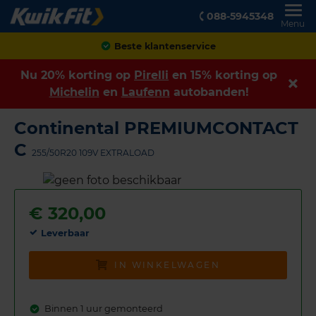
088-5945348
Menu
Achteraf betalen
Nu 20% korting op
Pirelli
en 15% korting op
Michelin
en
Laufenn
autobanden!
Continental PREMIUMCONTACT
C
255/50R20 109V EXTRALOAD
€
320,00
Leverbaar
IN WINKELWAGEN
Binnen 1 uur gemonteerd