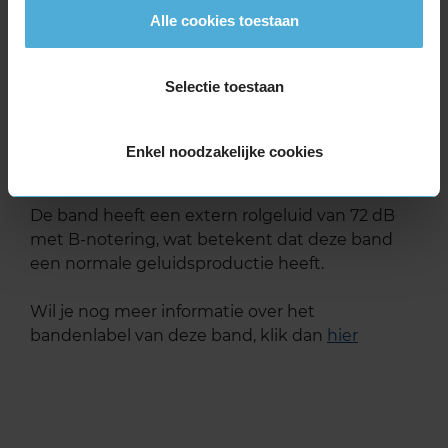
Alle cookies toestaan
brandstofefficiëntie-label B, wat overeen komt
met een zeer goede brandstofefficiëntie.
Selectie toestaan
In de categorie grip op nat wegdek is deze band
gewaardeerd met een B-label, wat betekent dat
deze band zeer goede grip heeft bij natte
Enkel noodzakelijke cookies
weersomstandigheden.
De band heeft een extern rolgeluid van 72 dB
met B-notering, wat betekent dat deze band
een normale geluidsproductie heeft.
Wil je nog meer informatie over het
bandenlabel van deze band, klik dan
hier