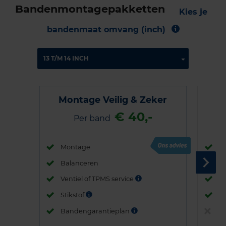
Bandenmontagepakketten
Kies je
bandenmaat omvang (inch)
Montage Veilig & Zeker
€ 40,-
Per band
Montage
M
Balanceren
B
Ventiel of TPMS service
Ve
Stikstof
St
Bandengarantieplan
B