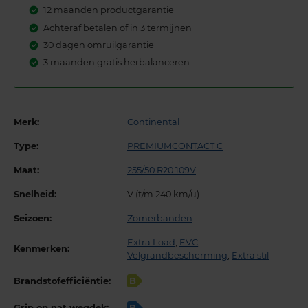
12 maanden productgarantie
Achteraf betalen of in 3 termijnen
30 dagen omruilgarantie
3 maanden gratis herbalanceren
Merk:
Continental
Type:
PREMIUMCONTACT C
Maat:
255/50 R20 109V
Snelheid:
V (t/m 240 km/u)
Seizoen:
Zomerbanden
Extra Load
,
EVC
,
Kenmerken:
Velgrandbescherming
,
Extra stil
Brandstofefficiëntie:
B
Grip op nat wegdek:
B