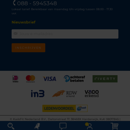
088 - 5945348
Lokaal tarief. Bereikbaar van maandag t/m vrijdag tussen 08.00 - 17.30
uur.
Nieuwsbrief
INSCHRIJVEN
©
KwikFit Nederland B.V., Daltonstraat 17, 3846BX Harderwijk, KvK 08017845 |
Algemene voorwaarden
•
Privacyverklaring
•
Cookiebeleid
•
Disclaimer
This site is protected by reCAPTCHA and the Google
Privacy Policy
and
Terms of