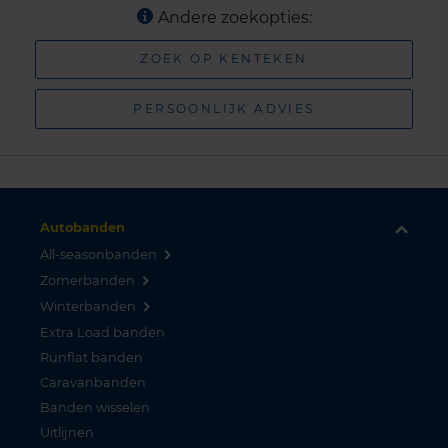
Andere zoekopties:
ZOEK OP KENTEKEN
PERSOONLIJK ADVIES
Autobanden
All-seasonbanden
Zomerbanden
Winterbanden
Extra Load banden
Runflat banden
Caravanbanden
Banden wisselen
Uitlijnen