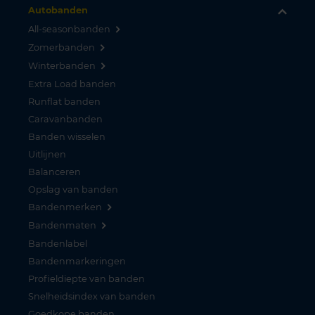
Autobanden
All-seasonbanden
Zomerbanden
Winterbanden
Extra Load banden
Runflat banden
Caravanbanden
Banden wisselen
Uitlijnen
Balanceren
Opslag van banden
Bandenmerken
Bandenmaten
Bandenlabel
Bandenmarkeringen
Profieldiepte van banden
Snelheidsindex van banden
Goedkope banden