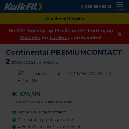
088-5945348
Menu
Achteraf betalen
Nu 20% korting op
Pirelli
en 15% korting op
Michelin
en
Laufenn
autobanden!
Continental PREMIUMCONTACT
2
195/50R15 82T EXTRALOAD
€
125,99
Uitverkocht:
Bekijk alternatieven
Binnen 1 uur gemonteerd
12 maanden productgarantie
Achteraf betalen of in 3 termijnen