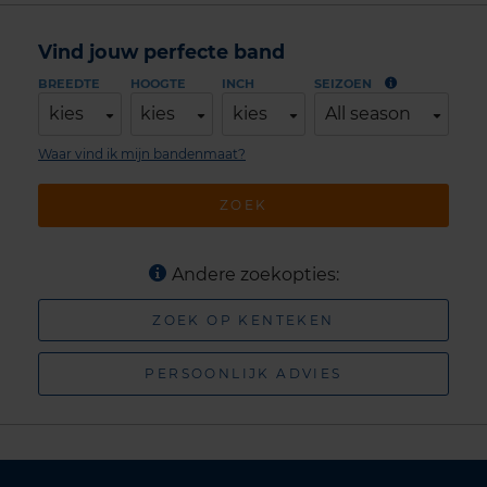
Vind jouw perfecte band
BREEDTE
HOOGTE
INCH
SEIZOEN
kies
kies
kies
All season
Waar vind ik mijn bandenmaat?
ZOEK
Andere zoekopties:
ZOEK OP KENTEKEN
PERSOONLIJK ADVIES