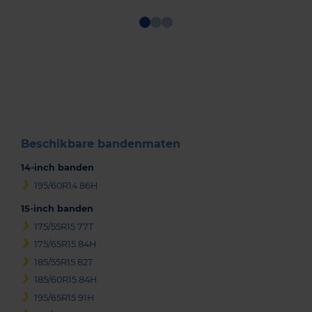
Item
1
of
3
Beschikbare bandenmaten
14-inch banden
195/60R14 86H
15-inch banden
175/55R15 77T
175/65R15 84H
185/55R15 82T
185/60R15 84H
195/65R15 91H