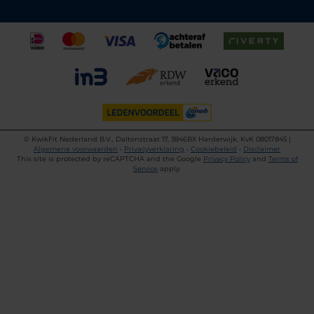
©
KwikFit Nederland B.V., Daltonstraat 17, 3846BX Harderwijk, KvK 08017845 |
Algemene voorwaarden
•
Privacyverklaring
•
Cookiebeleid
•
Disclaimer
This site is protected by reCAPTCHA and the Google
Privacy Policy
and
Terms of
Service
apply.