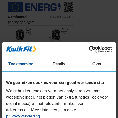
Continental
PREMIUMCONTACT 2
195/50R15 82 T
B
Toestemming
Details
Over
D
We gebruiken cookies voor een goed werkende site
71
We gebruiken cookies voor het analyseren van ons
websiteverkeer, het bieden van extra functies (ook voor
B
A
C
social media) en het relevanter maken van
advertenties. Meer info lees je in onze
Deze band is beoordeeld met het EU
privacyverklaring
.