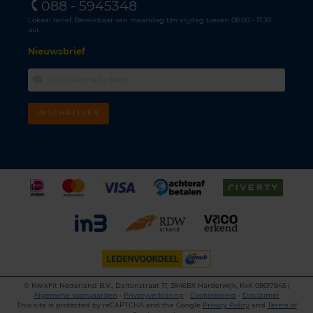
088 - 5945348
Lokaal tarief. Bereikbaar van maandag t/m vrijdag tussen 08.00 - 17.30
uur.
Nieuwsbrief
INSCHRIJVEN
©
KwikFit Nederland B.V., Daltonstraat 17, 3846BX Harderwijk, KvK 08017845 |
Algemene voorwaarden
•
Privacyverklaring
•
Cookiebeleid
•
Disclaimer
This site is protected by reCAPTCHA and the Google
Privacy Policy
and
Terms of