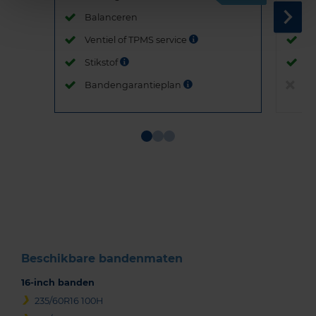
Balanceren
B
Ventiel of TPMS service
Ve
Stikstof
St
Bandengarantieplan
B
Item
1
of
3
Beschikbare bandenmaten
16-inch banden
235/60R16 100H