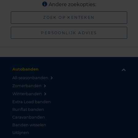
Andere zoekopties:
ZOEK OP KENTEKEN
PERSOONLIJK ADVIES
Autobanden
All-seasonbanden
Zomerbanden
Winterbanden
Extra Load banden
Runflat banden
Caravanbanden
Banden wisselen
Uitlijnen