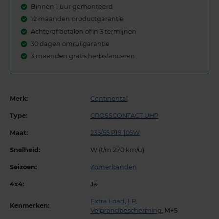
Binnen 1 uur gemonteerd
12 maanden productgarantie
Achteraf betalen of in 3 termijnen
30 dagen omruilgarantie
3 maanden gratis herbalanceren
Merk:
Continental
Type:
CROSSCONTACT UHP
Maat:
235/55 R19 105W
Snelheid:
W (t/m 270 km/u)
Seizoen:
Zomerbanden
4x4:
Ja
Extra Load
,
LR
,
Kenmerken:
Velgrandbescherming
,