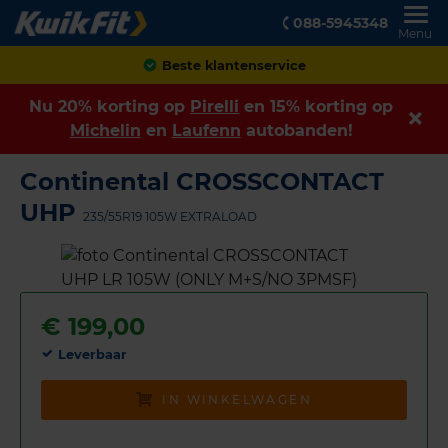
088-5945348
Menu
Beste klantenservice
Nu 20% korting op
Pirelli
en 15% korting op
Michelin
en
Laufenn
autobanden!
Continental CROSSCONTACT
UHP
235/55R19 105W EXTRALOAD
€
199,00
Leverbaar
IN WINKELWAGEN