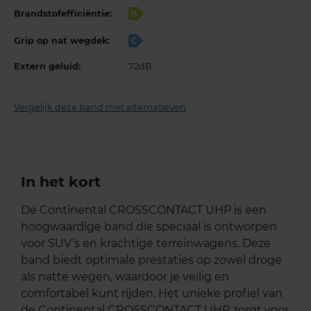
Brandstofefficiëntie:
B
Grip op nat wegdek:
C
Extern geluid:
72dB
Vergelijk deze band met alternatieven
In het kort
De Continental CROSSCONTACT UHP is een
hoogwaardige band die speciaal is ontworpen
voor SUV’s en krachtige terreinwagens. Deze
band biedt optimale prestaties op zowel droge
als natte wegen, waardoor je veilig en
comfortabel kunt rijden. Het unieke profiel van
de Continental CROSSCONTACT UHP zorgt voor