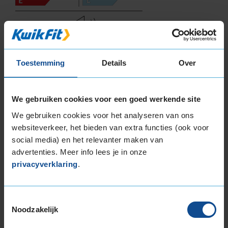
72
B
A
C
Toestemming
Details
Over
Deze band is beoordeeld met het EU
brandstofefficiëntie-label B, wat overeen komt
We gebruiken cookies voor een goed werkende site
met een zeer goede brandstofefficiëntie.
We gebruiken cookies voor het analyseren van ons
In de categorie grip op nat wegdek is deze band
websiteverkeer, het bieden van extra functies (ook voor
gewaardeerd met een C-label, wat betekent dat
social media) en het relevanter maken van
deze band goede grip heeft bij natte
advertenties. Meer info lees je in onze
weersomstandigheden.
privacyverklaring
.
De band heeft een extern rolgeluid van 72 dB
met B-notering, wat betekent dat deze band
Toestemmingsselectie
Noodzakelijk
een normale geluidsproductie heeft.