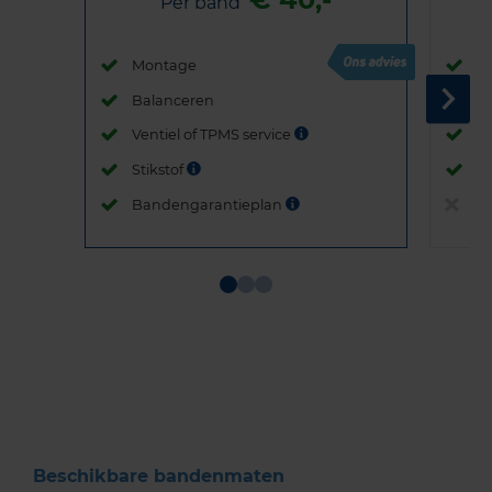
Per band
Montage
M
Balanceren
B
Ventiel of TPMS service
Ve
Stikstof
St
Bandengarantieplan
B
Item
1
of
3
Beschikbare bandenmaten