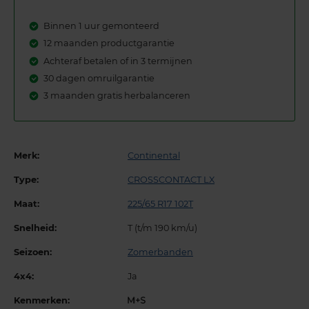
Binnen 1 uur gemonteerd
12 maanden productgarantie
Achteraf betalen of in 3 termijnen
30 dagen omruilgarantie
3 maanden gratis herbalanceren
Merk:
Continental
Type:
CROSSCONTACT LX
Maat:
225/65 R17 102T
Snelheid:
T (t/m 190 km/u)
Seizoen:
Zomerbanden
4x4:
Ja
Kenmerken: