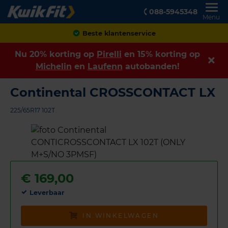
088-5945348
Menu
Achteraf betalen
Nu 20% korting op
Pirelli
en 15% korting op
Michelin
en
Laufenn
autobanden!
Continental CROSSCONTACT LX
225/65R17 102T
€
169,00
Leverbaar
IN WINKELWAGEN