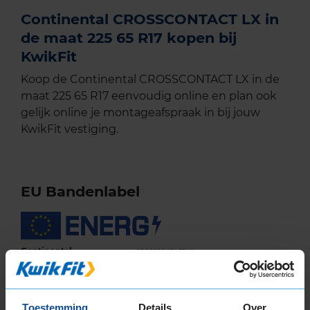
Continental CROSSCONTACT LX in
de maat 225 65 R17 kopen bij
KwikFit
Koop de Continental CROSSCONTACT LX in de
maat 225 65 R17 eenvoudig online en plan ook
gelijk online je montageafspraak in bij jouw
KwikFit vestiging.
EU Bandenlabel
Continental
CROSSCONTACT LX
225/65R17 102 T
Toestemming
Details
Over