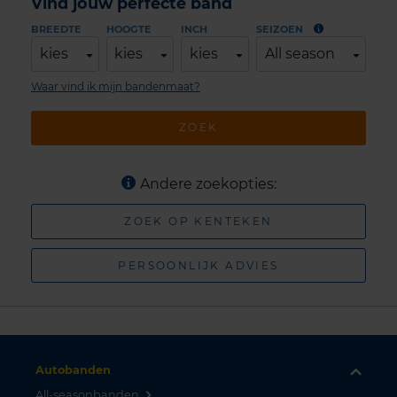
Vind jouw perfecte band
BREEDTE
HOOGTE
INCH
SEIZOEN
kies
kies
kies
All season
Waar vind ik mijn bandenmaat?
ZOEK
Andere zoekopties:
ZOEK OP KENTEKEN
PERSOONLIJK ADVIES
Autobanden
All-seasonbanden