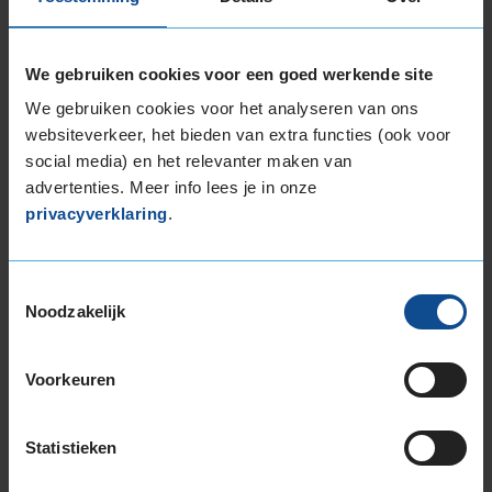
B
We gebruiken cookies voor een goed werkende site
C
We gebruiken cookies voor het analyseren van ons
websiteverkeer, het bieden van extra functies (ook voor
social media) en het relevanter maken van
advertenties. Meer info lees je in onze
71
privacyverklaring
.
Toestemmingsselectie
Noodzakelijk
Deze band is beoordeeld met het EU
brandstofefficiëntie-label B, wat overeen komt
met een zeer goede brandstofefficiëntie.
Voorkeuren
In de categorie grip op nat wegdek is deze band
gewaardeerd met een C-label, wat betekent dat
Statistieken
deze band goede grip heeft bij natte