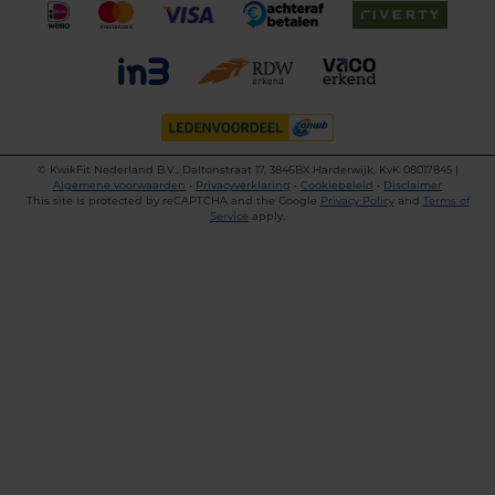
©
KwikFit Nederland B.V., Daltonstraat 17, 3846BX Harderwijk, KvK 08017845 |
Algemene voorwaarden
•
Privacyverklaring
•
Cookiebeleid
•
Disclaimer
This site is protected by reCAPTCHA and the Google
Privacy Policy
and
Terms of
Service
apply.