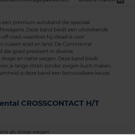
45
 een premium autoband die speciaal
achtwagens. Deze band biedt een uitstekende
ff-road, waardoor hij ideaal is voor
n tussen stad en land. De Continental
ie goed presteert in diverse
droge en natte wegen. Deze band biedt
door je lange ritten zonder zorgen kunt maken.
zaamheid is deze band een betrouwbare keuze
inental CROSSCONTACT H/T
atte als droge wegen