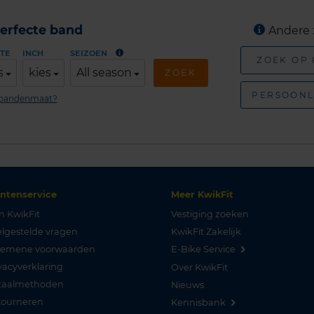
erfecte band
Andere 
TE
INCH
SEIZOEN
ZOEK OP
s
kies
All season
ZOEK
PERSOONL
n bandenmaat?
antenservice
Meer KwikFit
n KwikFit
Vestiging zoeken
lgestelde vragen
KwikFit Zakelijk
gemene voorwaarden
E-Bike Service
vacyverklaring
Over KwikFit
taalmethoden
Nieuws
tourneren
Kennisbank