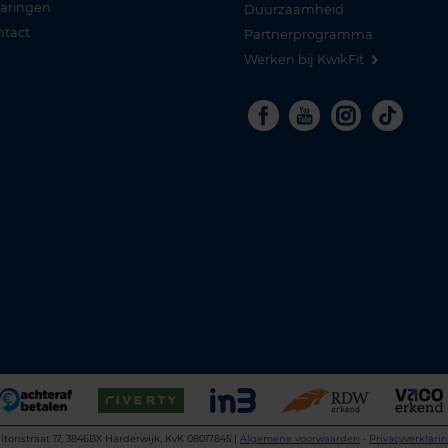
varingen
Duurzaamheid
ntact
Partnerprogramma
Werken bij KwikFit
Facebook
Youtube
Instagra
Tikto
ltonstraat 17, 3846BX Harderwijk, KvK 08017845 |
Algemene voorwaarden
•
Privacyverklari