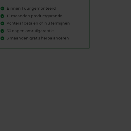
Binnen 1 uur gemonteerd
12 maanden productgarantie
Achteraf betalen of in 3 termijnen
30 dagen omruilgarantie
3 maanden gratis herbalanceren