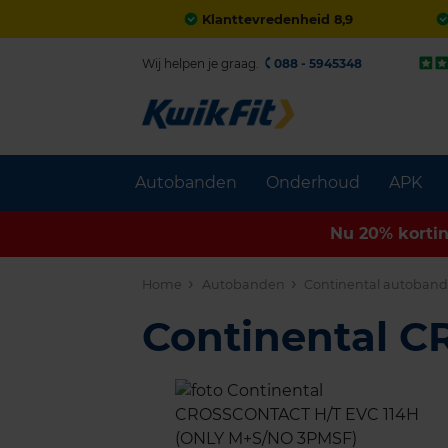
Klanttevredenheid 8,9
Wij helpen je graag.
088 - 5945348
Autobanden
Onderhoud
APK
Nu 20% korti
Home
Autobanden
Continental autoban
Continental 