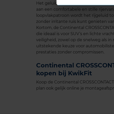
Het geluidsniveau van de **Continent
aan een comfortabele en stille rijerva
loopvlakpatroon wordt het rijgeluid t
zonder irritante ruis kunt genieten va
Kortom, de Continental CROSSCONTA
die ideaal is voor SUV’s en lichte vrach
veiligheid, zowel op de snelweg als i
uitstekende keuze voor automobilisten
prestaties zonder compromissen.
Continental CROSSCONTA
kopen bij KwikFit
Koop de Continental CROSSCONTACT H
plan ook gelijk online je montageafspra