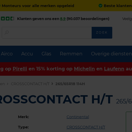
Monteurs voor alle merken opgeleid
Beste klanten
Klanten geven ons een
8,9
(90.037 beoordelingen)
Veelg
ZOEK
Airco
Accu
Glas
Remmen
Overige diensten
ng op
Pirelli
en 15% korting op
Michelin
en
Laufenn
au
den
CROSSCONTACT H/T
265/65R18 114H
CROSSCONTACT H/T
265/6
Merk:
Continental
Type:
CROSSCONTACT H/T