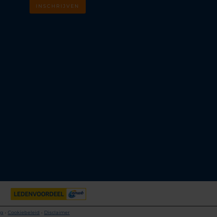
INSCHRIJVEN
m
k
ng
•
Cookiebeleid
•
Disclaimer