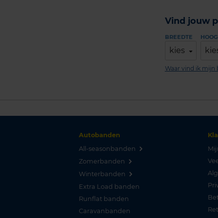
Vind jouw p
BREEDTE
HOOG
kies
kie
Waar vind ik mij
Autobanden
Kl
All-seasonbanden
Mij
Vee
Zomerbanden
Al
Winterbanden
Pri
Extra Load banden
Be
Runflat banden
Re
Caravanbanden