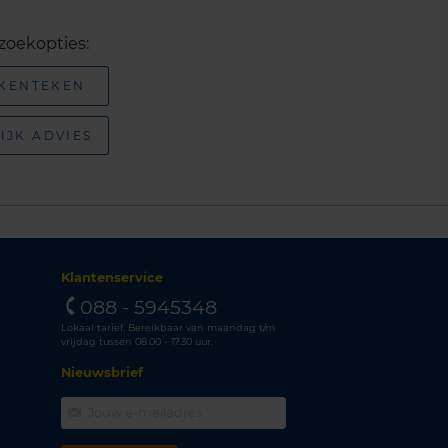
zoekopties:
 KENTEKEN
IJK ADVIES
Klantenservice
088 - 5945348
Lokaal tarief. Bereikbaar van maandag t/m
vrijdag tussen 08.00 - 17.30 uur.
Nieuwsbrief