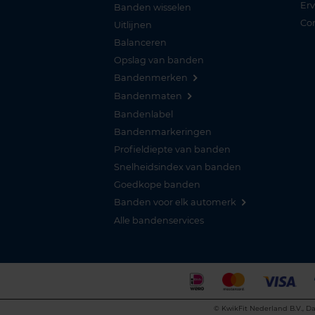
Er
Banden wisselen
Co
Uitlijnen
Balanceren
Opslag van banden
Bandenmerken
Bandenmaten
Bandenlabel
Bandenmarkeringen
Profieldiepte van banden
Snelheidsindex van banden
Goedkope banden
Banden voor elk automerk
Alle bandenservices
©
KwikFit Nederland B.V., Da