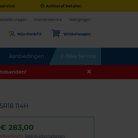
service
Achteraf betalen
estelde vragen
Klantenservice
Vestigingen
Mijn KwikFit
Winkelwagen
Aanbiedingen
E-Bike Service
tobanden!
5R18 114H
€
283,00
Uitverkocht:
Bekijk alternatieven