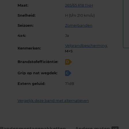
Maat:
265/65 R18 114H
Snelheid:
H (t/m 210 km/u)
Seizoen:
Zomerbanden
4x4:
Ja
Velgrandbescherming
,
Kenmerken:
Brandstofefficiëntie:
D
Grip op nat wegdek:
C
Extern geluid:
71dB
Vergelijk deze band met alternatieven
Bandenmontage­pakketten
Andere maten