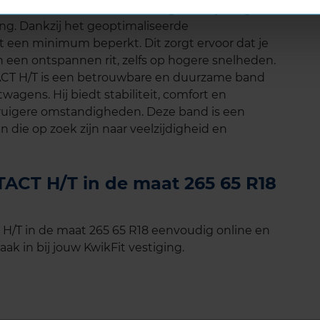
al CROSSCONTACT H/T** is laag, wat bijdraagt
ring. Dankzij het geoptimaliseerde
ot een minimum beperkt. Dit zorgt ervoor dat je
n een ontspannen rit, zelfs op hogere snelheden.
CT H/T is een betrouwbare en duurzame band
twagens. Hij biedt stabiliteit, comfort en
n ruigere omstandigheden. Deze band is een
 die op zoek zijn naar veelzijdigheid en
CT H/T in de maat 265 65 R18
/T in de maat 265 65 R18 eenvoudig online en
ak in bij jouw KwikFit vestiging.