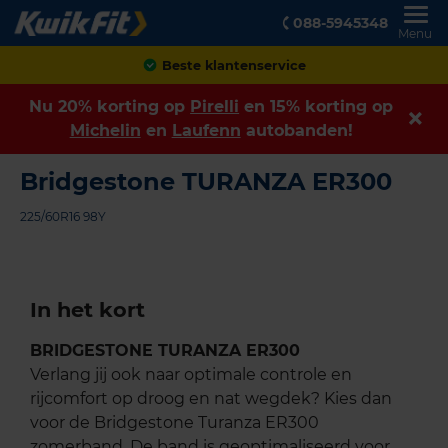
088-5945348
Menu
Beste klantenservice
Nu 20% korting op
Pirelli
en 15% korting op
Michelin
en
Laufenn
autobanden!
Bridgestone TURANZA ER300
225/60R16 98Y
In het kort
BRIDGESTONE TURANZA ER300
Verlang jij ook naar optimale controle en
rijcomfort op droog en nat wegdek? Kies dan
voor de Bridgestone Turanza ER300
zomerband. De band is geoptimaliseerd voor