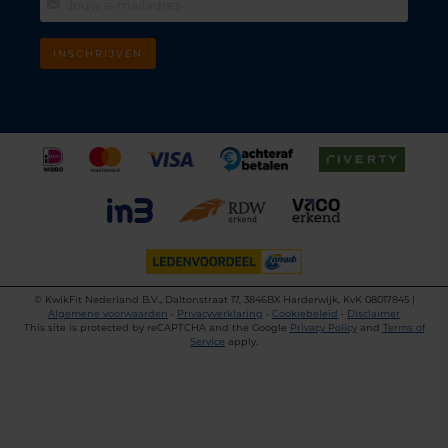
INSCHRIJVEN
©
KwikFit Nederland B.V., Daltonstraat 17, 3846BX Harderwijk, KvK 08017845 |
Algemene voorwaarden
•
Privacyverklaring
•
Cookiebeleid
•
Disclaimer
This site is protected by reCAPTCHA and the Google
Privacy Policy
and
Terms of
Service
apply.