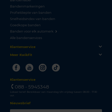
Bandenlabel
Bandenmarkeringen
Profieldiepte van banden
Snelheidsindex van banden
Goedkope banden
Banden voor elk automerk
Alle bandenservices
Klantenservice
Meer KwikFit
Facebook
Youtube
Instagram
Tiktok
Klantenservice
088 - 5945348
Lokaal tarief. Bereikbaar van maandag t/m vrijdag tussen 08.00 - 17.30
uur.
Nieuwsbrief