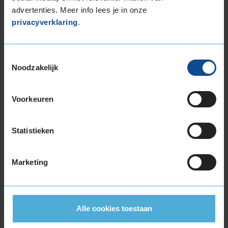
advertenties. Meer info lees je in onze
privacyverklaring
.
Toestemmingsselectie
Montage Veilig & Zeker
Noodzakelijk
€ 40,-
Per band
Voorkeuren
Montage
M
Balanceren
B
Statistieken
Ventiel of TPMS service
Ve
Stikstof
St
Marketing
Bandengarantieplan
B
Alle cookies toestaan
Item