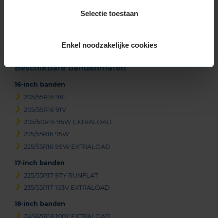
1
Selectie toestaan
of
3
Enkel noodzakelijke cookies
Beschikbare bandenmaten
16-inch banden
205/55R16 91H
205/55R16 91V
205/60R16 96W EXTRALOAD
225/55R16 95W
225/55R16 99W EXTRALOAD
17-inch banden
225/55R17 97Y RUNFLAT
235/55R17 103V EXTRALOAD
18-inch banden
245/45R18 100Y EXTRALOAD