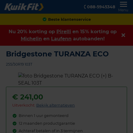
088-5945348
Menu
Achteraf betalen
Nu 20% korting op
Pirelli
en 15% korting op
Michelin
en
Laufenn
autobanden!
Bridgestone TURANZA ECO
255/50R19 103T
€
241,00
Uitverkocht:
Bekijk alternatieven
Binnen 1 uur gemonteerd
12 maanden productgarantie
Achteraf betalen of in 3 termijnen