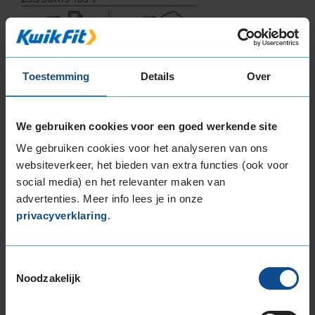
A
B
Toestemming
Details
Over
We gebruiken cookies voor een goed werkende site
We gebruiken cookies voor het analyseren van ons
websiteverkeer, het bieden van extra functies (ook voor
72
social media) en het relevanter maken van
B
advertenties. Meer info lees je in onze
A
C
privacyverklaring
.
Deze band is beoordeeld met het EU
brandstofefficiëntie-label A, wat overeen komt
Toestemmingsselectie
met een uitstekende brandstofefficiëntie.
Noodzakelijk
In de categorie grip op nat wegdek is deze band