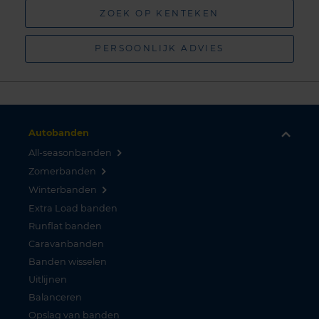
ZOEK OP KENTEKEN
PERSOONLIJK ADVIES
Autobanden
All-seasonbanden
Zomerbanden
Winterbanden
Extra Load banden
Runflat banden
Caravanbanden
Banden wisselen
Uitlijnen
Balanceren
Opslag van banden