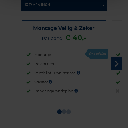
Montage Veilig & Zeker
€ 40,-
Per band
Montage
M
Balanceren
B
Ventiel of TPMS service
Ve
Stikstof
St
Bandengarantieplan
B
Item
1