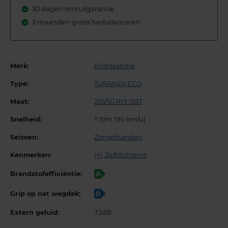
30 dagen omruilgarantie
3 maanden gratis herbalanceren
Merk:
Bridgestone
Type:
TURANZA ECO
Maat:
255/50 R19 103T
Snelheid:
T (t/m 190 km/u)
Seizoen:
Zomerbanden
Kenmerken:
(+)
,
Zelfdichtend
Brandstofefficiëntie:
A
Grip op nat wegdek:
B
Extern geluid:
72dB