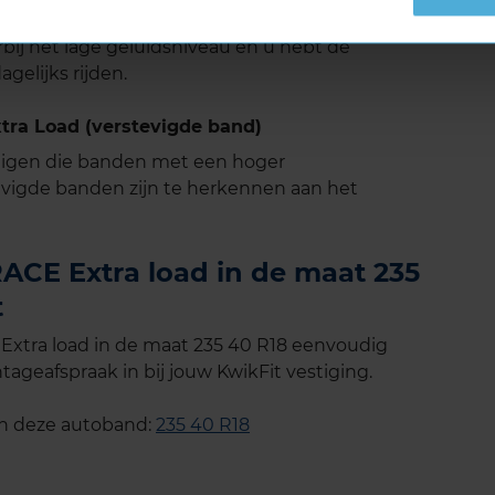
ste ontwerp biedt deze band superieure grip,
rbij het lage geluidsniveau en u hebt de
agelijks rijden.
ra Load (verstevigde band)
tuigen die banden met een hoger
vigde banden zijn te herkennen aan het
CE Extra load in de maat 235
t
xtra load in de maat 235 40 R18 eenvoudig
tageafspraak in bij jouw KwikFit vestiging.
an deze autoband:
235 40 R18