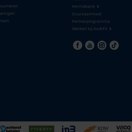
tourneren
Kennisbank
varingen
Duurzaamheid
ntact
Partnerprogramma
Werken bij KwikFit
Facebook
Youtube
Instagra
Tikto