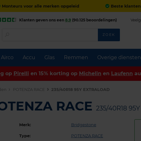
Monteurs voor alle merken opgeleid
Beste klanten
Klanten geven ons een
8,9
(90.125 beoordelingen)
Veelg
ZOEK
Airco
Accu
Glas
Remmen
Overige diensten
ng op
Pirelli
en 15% korting op
Michelin
en
Laufenn
au
den
POTENZA RACE
235/40R18 95Y EXTRALOAD
POTENZA RACE
235/40R18 95
Merk:
Bridgestone
Type:
POTENZA RACE