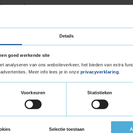
levensduur
worpen voor duurzaamheid zonder concessies
ijke tests, zoals die van de ANWB en ADAC,
Details
de slijtvastheid heeft. Dit betekent dat u kunt
die deze band biedt, zonder dat u zich zorgen
e.
een goed werkende site
geluid
t analyseren van ons websiteverkeer, het bieden van extra func
advertenties. Meer info lees je in onze
privacyverklaring
.
bij sportieve banden, maar de Bridgestone
lle rit. De ingenieuze profielstructuur helpt
Voorkeuren
Statistieken
 zorgt voor een comfortabelere rijervaring. Dit
r op het circuit, maar ook voor dagelijks
uitstekende keuze voor automobilisten die op
okies
Selectie toestaan
A
 weg als op het circuit presteert. Met zijn