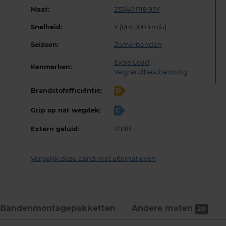
Maat:
235/40 R18 95Y
Snelheid:
Y (t/m 300 km/u)
Seizoen:
Zomerbanden
Extra Load
,
Kenmerken:
Velgrandbescherming
Brandstofefficiëntie:
D
Grip op nat wegdek:
C
Extern geluid:
70dB
Vergelijk deze band met alternatieven
Bandenmontage­pakketten
Andere maten
20