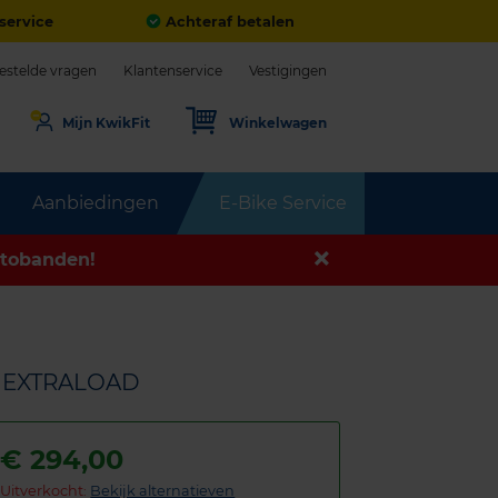
service
Achteraf betalen
estelde vragen
Klantenservice
Vestigingen
Mijn KwikFit
Winkelwagen
Aanbiedingen
E-Bike Service
tobanden!
Y EXTRALOAD
€
294,00
Uitverkocht:
Bekijk alternatieven