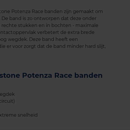
estone Potenza Race banden zijn gemaakt om
t. De band is zo ontworpen dat deze onder
p rechte stukken en in bochten - maximale
 contactoppervlak verbetert de extra brede
oog wegdek. Deze band heeft een
e er voor zorgt dat de band minder hard slijt,
gestone Potenza Race banden
wegdek
ircuit)
 extreme snelheid