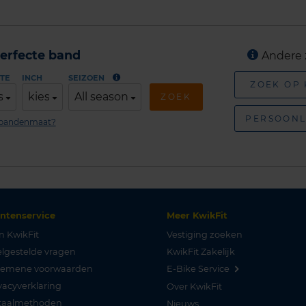
erfecte band
Andere 
TE
INCH
SEIZOEN
ZOEK OP
s
kies
All season
ZOEK
PERSOONL
n bandenmaat?
antenservice
Meer KwikFit
n KwikFit
Vestiging zoeken
lgestelde vragen
KwikFit Zakelijk
gemene voorwaarden
E-Bike Service
vacyverklaring
Over KwikFit
taalmethoden
Nieuws