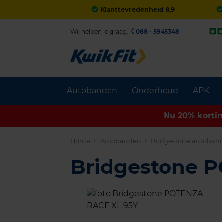
Klanttevredenheid 8,9
Wij helpen je graag.
088 - 5945348
Autobanden
Onderhoud
APK
Nu 20% korti
Home
Autobanden
Bridgestone autoban
Bridgestone 