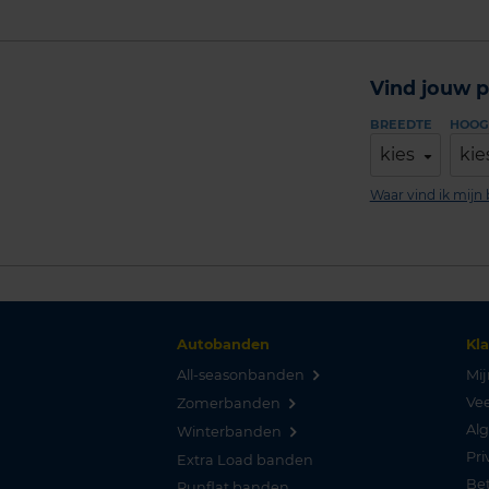
Vind jouw p
BREEDTE
HOOG
kies
kie
Waar vind ik mij
Autobanden
Kl
All-seasonbanden
Mij
Vee
Zomerbanden
Al
Winterbanden
Pri
Extra Load banden
Be
Runflat banden