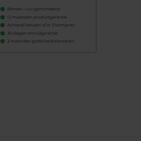
Binnen 1 uur gemonteerd
12 maanden productgarantie
Achteraf betalen of in 3 termijnen
30 dagen omruilgarantie
3 maanden gratis herbalanceren