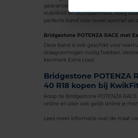
geavanceerde technologieën en robuu
stabiliteit en duurzaamheid. Voeg daa
perfecte band voor zowel sportief als d
Bridgestone POTENZA RACE met Ext
Deze band is ook geschikt voor voer
draagvermogen nodig hebben. Verste
kenmerk Extra Load.
Bridgestone POTENZA RA
40 R18 kopen bij KwikFi
Koop de Bridgestone POTENZA RACE E
online en plan ook gelijk online je mon
Lees meer informatie over de maat v