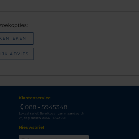
zoekopties:
 KENTEKEN
IJK ADVIES
Klantenservice
088 - 5945348
Lokaal tarief. Bereikbaar van maandag t/m
vrijdag tussen 08.00 - 17.30 uur.
Nieuwsbrief