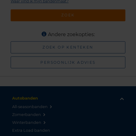
Waar vind ik mijn bandenmaat?
ZOEK
Andere zoekopties:
ZOEK OP KENTEKEN
PERSOONLIJK ADVIES
Autobanden
All-seasonbanden
Zomerbanden
Winterbanden
Extra Load banden