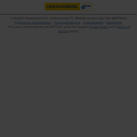
©
KwikFit Nederland B.V., Daltonstraat 17, 3846BX Harderwijk, KvK 08017845 |
Algemene voorwaarden
•
Privacyverklaring
•
Cookiebeleid
•
Disclaimer
This site is protected by reCAPTCHA and the Google
Privacy Policy
and
Terms of
Service
apply.