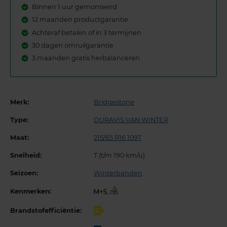
Binnen 1 uur gemonteerd
12 maanden productgarantie
Achteraf betalen of in 3 termijnen
30 dagen omruilgarantie
3 maanden gratis herbalanceren
Merk:
Bridgestone
Type:
DURAVIS VAN WINTER
Maat:
215/65 R16 109T
Snelheid:
T (t/m 190 km/u)
Seizoen:
Winterbanden
Kenmerken:
,
Brandstofefficiëntie:
C