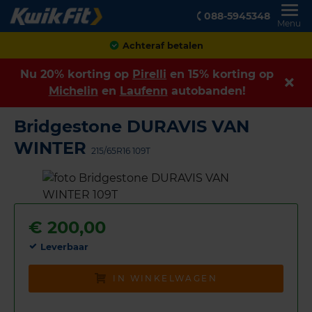
088-5945348
Menu
Achteraf betalen
Nu 20% korting op
Pirelli
en 15% korting op
Michelin
en
Laufenn
autobanden!
Bridgestone DURAVIS VAN
WINTER
215/65R16 109T
€
200,00
Leverbaar
IN WINKELWAGEN