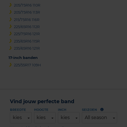
205/75R16 110R
205/75R16 113R
215/75R16 116R
225/65R16 112R
225/75R16 121R
235/65R16 115R
235/65R16 121R
17-inch banden
225/55R17 109H
Vind jouw perfecte band
BREEDTE
HOOGTE
INCH
SEIZOEN
kies
kies
kies
All season