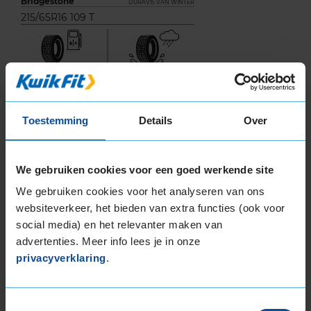
Bridgestone
DURAVIS VAN WINTER
215/65R16 109 T
A
C
Toestemming
Details
Over
We gebruiken cookies voor een goed werkende site
We gebruiken cookies voor het analyseren van ons
72
websiteverkeer, het bieden van extra functies (ook voor
A
BC
social media) en het relevanter maken van
advertenties. Meer info lees je in onze
privacyverklaring
.
Deze band is beoordeeld met het EU
brandstofefficiëntie-label C, wat overeen komt
met een goede brandstofefficiëntie.
Toestemmingsselectie