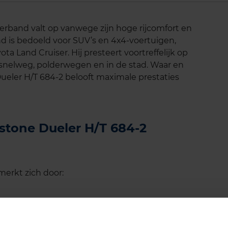
rband valt op vanwege zijn hoge rijcomfort en
d is bedoeld voor SUV’s en 4x4-voertuigen,
ta Land Cruiser. Hij presteert voortreffelijk op
snelweg, polderwegen en in de stad. Waar en
Dueler H/T 684-2 belooft maximale prestaties
estone Dueler H/T 684-2
erkt zich door: