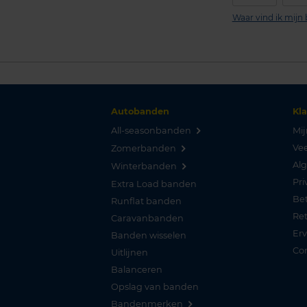
Waar vind ik mij
Autobanden
Kl
All-seasonbanden
Mij
Vee
Zomerbanden
Al
Winterbanden
Pri
Extra Load banden
Be
Runflat banden
Re
Caravanbanden
Er
Banden wisselen
Co
Uitlijnen
Balanceren
Opslag van banden
Bandenmerken