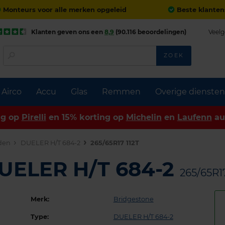
Monteurs voor alle merken opgeleid
Beste klanten
Klanten geven ons een
8,9
(90.116 beoordelingen)
Veelg
ZOEK
Airco
Accu
Glas
Remmen
Overige diensten
ng op
Pirelli
en 15% korting op
Michelin
en
Laufenn
au
den
DUELER H/T 684-2
265/65R17 112T
DUELER H/T 684-2
265/65R17
Merk:
Bridgestone
Type:
DUELER H/T 684-2