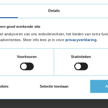
Details
een goed werkende site
4 levensduur
t analyseren van ons websiteverkeer, het bieden van extra func
advertenties. Meer info lees je in onze
privacyverklaring
.
ELER H/T 684 is indrukwekkend dankzij de
t geoptimaliseerde loopvlakontwerp. Deze band
weerstaan, waardoor u minder vaak banden
Voorkeuren
Statistieken
uw geld krijgt.
 geluid
de DUELER H/T 684 is de stille werking. De
okies
Selectie toestaan
A
inimaliseren, wat zorgt voor een
 lange ritten aangenamer, zowel voor de