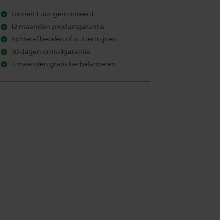
Binnen 1 uur gemonteerd
12 maanden productgarantie
Achteraf betalen of in 3 termijnen
30 dagen omruilgarantie
3 maanden gratis herbalanceren