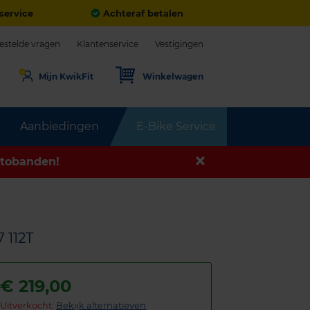
service
Achteraf betalen
estelde vragen
Klantenservice
Vestigingen
Mijn KwikFit
Winkelwagen
Aanbiedingen
E-Bike Service
tobanden!
 112T
€
219,00
Uitverkocht:
Bekijk alternatieven