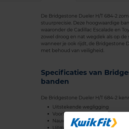
De Bridgestone Dueler H/T 684-2 zome
stuurprecisie. Deze hoogwaardige ban
waaronder de Cadillac Escalade en Toyo
zowel droog en nat wegdek als op de 
wanneer je ook rijdt, de Bridgestone 
met behoud van veiligheid.
Specificaties van Bridg
banden
De Bridgestone Dueler H/T 684-2 kenm
Uitstekende wegligging
Voortreffelijk remgedrag
Nauwkeurige stuurrespons
Uitmuntende grip en tractie