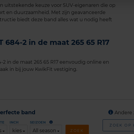
n uitstekende keuze voor SUV-eigenaren die op
ort en duurzaamheid. Met zijn geavanceerde
uctie biedt deze band alles wat u nodig heeft
 684-2 in de maat 265 65 R17
2 in de maat 265 65 R17 eenvoudig online en
ak in bij jouw KwikFit vestiging.
erfecte band
Andere 
TE
INCH
SEIZOEN
ZOEK OP
s
kies
All season
ZOEK