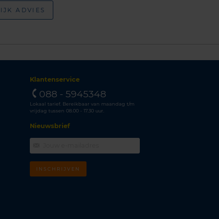
IJK ADVIES
Klantenservice
088 - 5945348
Lokaal tarief. Bereikbaar van maandag t/m
vrijdag tussen 08.00 - 17.30 uur.
Nieuwsbrief
INSCHRIJVEN
m
k