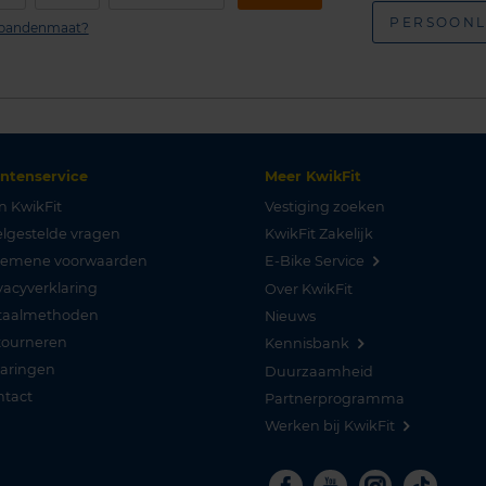
PERSOONL
n bandenmaat?
antenservice
Meer KwikFit
n KwikFit
Vestiging zoeken
lgestelde vragen
KwikFit Zakelijk
gemene voorwaarden
E-Bike Service
vacyverklaring
Over KwikFit
taalmethoden
Nieuws
tourneren
Kennisbank
varingen
Duurzaamheid
ntact
Partnerprogramma
Werken bij KwikFit
Facebook
Youtube
Instagra
Tikto