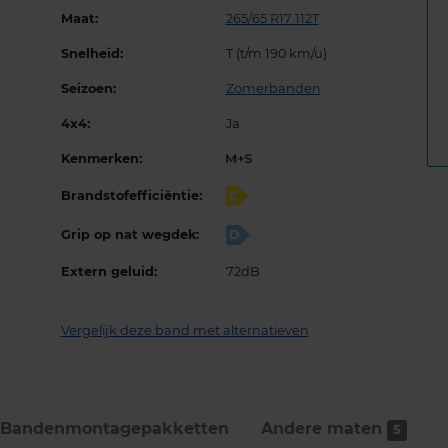
Maat:
265/65 R17 112T
Snelheid:
T (t/m 190 km/u)
Seizoen:
Zomerbanden
4x4:
Ja
Kenmerken:
Brandstofefficiëntie:
C
Grip op nat wegdek:
D
Extern geluid:
72dB
Vergelijk deze band met alternatieven
Bandenmontage­pakketten
Andere maten
5