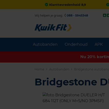
Klanttevredenheid 8,9
Wij helpen je graag.
088 - 5945348
Autobanden
Onderhoud
APK
Nu 20% korti
Home
Autobanden
Bridgestone autoban
Bridgestone 