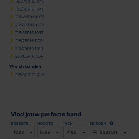
185/75R16 104R
195/65R16 104T
205/65R16 107T
205/75R16 110R
215/65R16 109T
215/75R16 113R
215/75R16 116R
235/65R16 115R
17-inch banden
215/60R17 104H
Vind jouw perfecte band
BREEDTE
HOOGTE
INCH
SEIZOEN
kies
kies
kies
All season