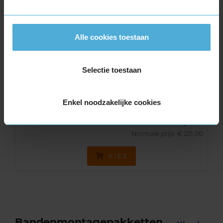
A-merk alternatief
Pirelli CARRIER WINTER
Alle cookies toestaan
Winterband
225/65 R16 112R
Snelheidsindex:
R
Kenmerken:
,
Selectie toestaan
C
A
73dB
Enkel noodzakelijke cookies
€ 176,80
Normale prijs: € 221,00
KIES
Bandenmontagepakketten