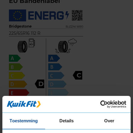
EU Bandenlabel
Bridgestone
BLIZZAK W810
225/65R16 112 R
C
D
75
B
A
C
Toestemming
Details
Over