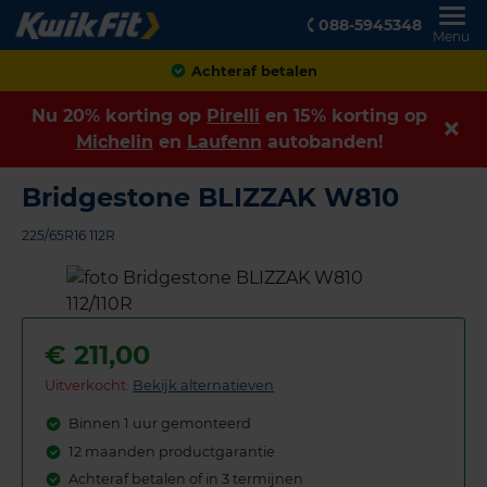
088-5945348
Menu
Achteraf betalen
Nu 20% korting op
Pirelli
en 15% korting op
Michelin
en
Laufenn
autobanden!
Bridgestone BLIZZAK W810
225/65R16 112R
€
211,00
Uitverkocht:
Bekijk alternatieven
Binnen 1 uur gemonteerd
12 maanden productgarantie
Achteraf betalen of in 3 termijnen