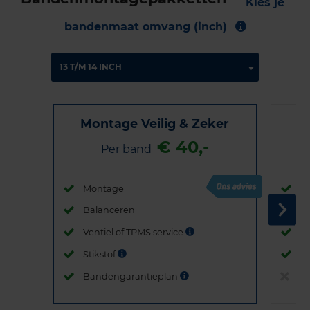
Kies je
bandenmaat omvang (inch)
Montage Veilig & Zeker
€ 40,-
Per band
Montage
M
Balanceren
B
Ventiel of TPMS service
Ve
Stikstof
St
Bandengarantieplan
B