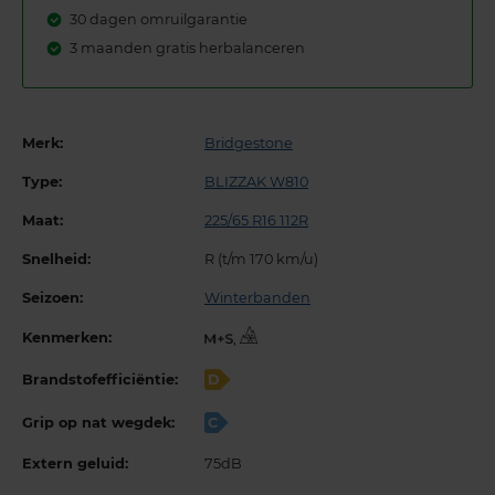
30 dagen omruilgarantie
3 maanden gratis herbalanceren
Merk:
Bridgestone
Type:
BLIZZAK W810
Maat:
225/65 R16 112R
Snelheid:
R (t/m 170 km/u)
Seizoen:
Winterbanden
Kenmerken:
,
Brandstofefficiëntie:
D
Grip op nat wegdek:
C
Extern geluid:
75dB