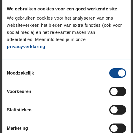
Deze band is beoordeeld met het EU
We gebruiken cookies voor een goed werkende site
brandstofefficiëntie-label D, wat overeen komt
We gebruiken cookies voor het analyseren van ons
met een minder goede brandstofefficiëntie.
websiteverkeer, het bieden van extra functies (ook voor
social media) en het relevanter maken van
In de categorie grip op nat wegdek is deze band
advertenties. Meer info lees je in onze
gewaardeerd met een C-label, wat betekent dat
privacyverklaring
.
deze band goede grip heeft bij natte
weersomstandigheden.
Toestemmingsselectie
De band heeft een extern rolgeluid van 75 dB
Noodzakelijk
met B-notering, wat betekent dat deze band
een normale geluidsproductie heeft.
Voorkeuren
Wil je nog meer informatie over het
bandenlabel van deze band, klik dan
hier
Statistieken
Marketing
Alternatief voor deze band