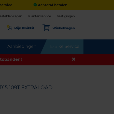
service
Achteraf betalen
estelde vragen
Klantenservice
Vestigingen
Mijn KwikFit
Winkelwagen
Aanbiedingen
E-Bike Service
tobanden!
5R15 109T EXTRALOAD