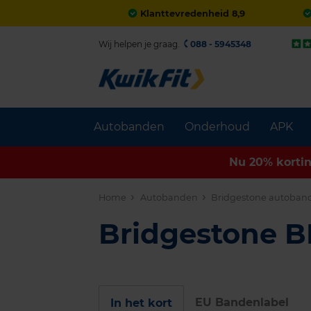
Klanttevredenheid 8,9
Wij helpen je graag.
088 - 5945348
Autobanden
Onderhoud
APK
Nu 20% korti
Home
Autobanden
Bridgestone autoban
Bridgestone 
EU Bandenlabel
In het kort