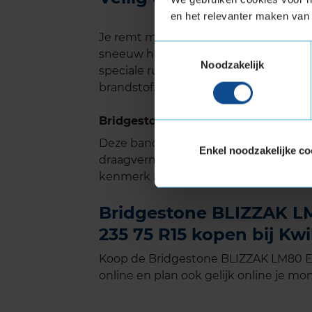
en het relevanter maken van 
Je remt met de Blizzak LM80 EVO op n
Toestemmingsselectie
sneeuw heb je met deze winterband ui
Noodzakelijk
speciale rubbersamenstelling en licht
brandstof.
Bridgestone BLIZZAK LM80 EVO met
Deze band is ook geschikt voor voer
Enkel noodzakelijke co
draagvermogen nodig hebben. Verste
kenmerk Extra Load.
Bridgestone BLIZZAK LM
235 75 R15 kopen bij Kwi
Koop de Bridgestone BLIZZAK LM80 EV
online en plan ook gelijk online je mon