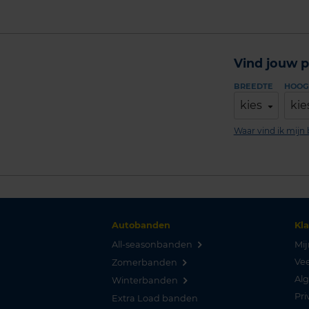
Vind jouw p
BREEDTE
HOOG
kies
kie
Waar vind ik mij
Autobanden
Kl
All-seasonbanden
Mij
Vee
Zomerbanden
Al
Winterbanden
Pri
Extra Load banden