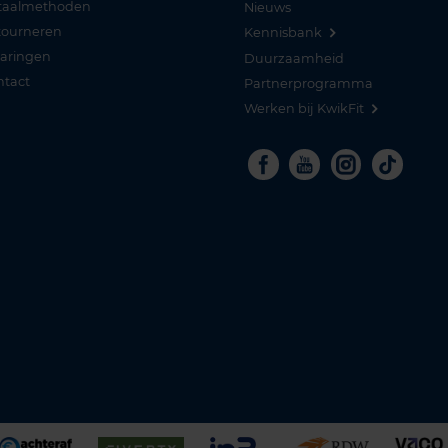
taalmethoden
Nieuws
tourneren
Kennisbank
varingen
Duurzaamheid
ntact
Partnerprogramma
Werken bij KwikFit
Facebook
Youtube
Instagra
Tikto