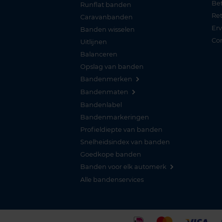
Be
Runflat banden
Re
Caravanbanden
Er
Banden wisselen
Co
Uitlijnen
Balanceren
Opslag van banden
Bandenmerken
Bandenmaten
Bandenlabel
Bandenmarkeringen
Profieldiepte van banden
Snelheidsindex van banden
Goedkope banden
Banden voor elk automerk
Alle bandenservices