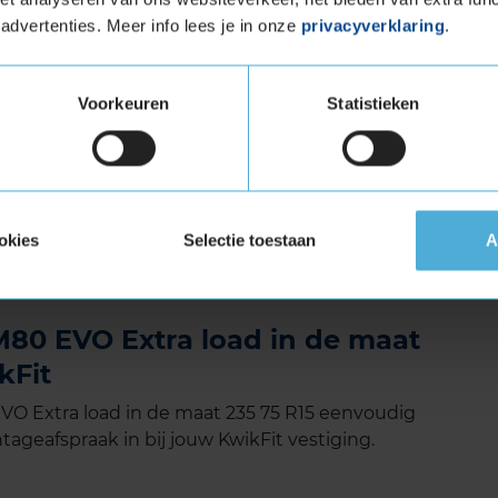
advertenties. Meer info lees je in onze
privacyverklaring
.
atte en gladde wegen snel af. Ook op ijs en
tstekende grip en meer tractie. Dankzij de
Voorkeuren
Statistieken
ere constructie verbruikt je auto minder
 Extra Load (verstevigde band)
tuigen die banden met een hoger
okies
Selectie toestaan
A
vigde banden zijn te herkennen aan het
80 EVO Extra load in de maat
kFit
O Extra load in de maat 235 75 R15 eenvoudig
tageafspraak in bij jouw KwikFit vestiging.