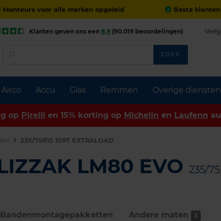
Monteurs voor alle merken opgeleid
Beste klanten
Klanten geven ons een
8,9
(90.019 beoordelingen)
Veelg
ZOEK
Airco
Accu
Glas
Remmen
Overige diensten
ng op
Pirelli
en 15% korting op
Michelin
en
Laufenn
au
den
235/75R15 109T EXTRALOAD
BLIZZAK LM80 EVO
235/7
Bandenmontage­pakketten
Andere maten
2