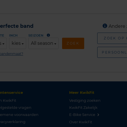
erfecte band
Andere 
TE
INCH
SEIZOEN
ZOEK OP
s
kies
All season
ZOEK
PERSOONL
n bandenmaat?
antenservice
Meer KwikFit
n KwikFit
Vestiging zoeken
lgestelde vragen
KwikFit Zakelijk
gemene voorwaarden
E-Bike Service
vacyverklaring
Over KwikFit