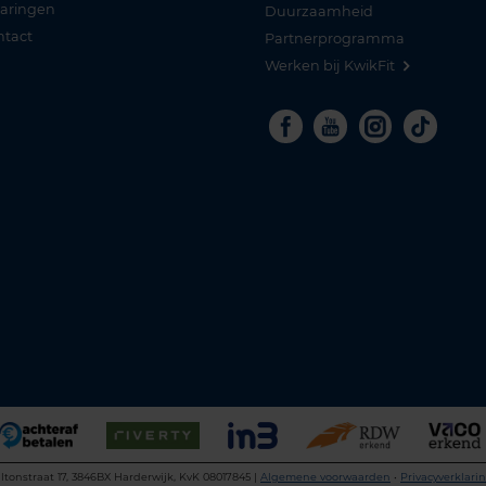
varingen
Duurzaamheid
ntact
Partnerprogramma
Werken bij KwikFit
Facebook
Youtube
Instagra
Tikto
ltonstraat 17, 3846BX Harderwijk, KvK 08017845 |
Algemene voorwaarden
•
Privacyverklari