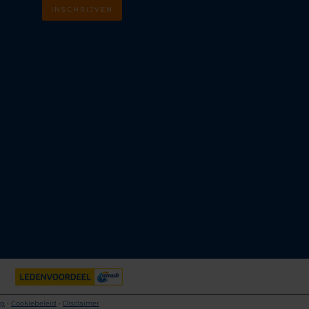
INSCHRIJVEN
m
k
ng
•
Cookiebeleid
•
Disclaimer