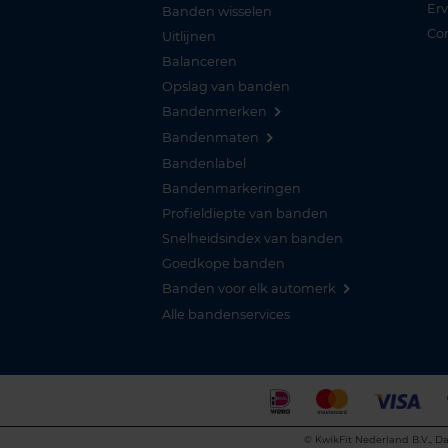
Er
Banden wisselen
Co
Uitlijnen
Balanceren
Opslag van banden
Bandenmerken
Bandenmaten
Bandenlabel
Bandenmarkeringen
Profieldiepte van banden
Snelheidsindex van banden
Goedkope banden
Banden voor elk automerk
Alle bandenservices
©
KwikFit Nederland B.V., Da