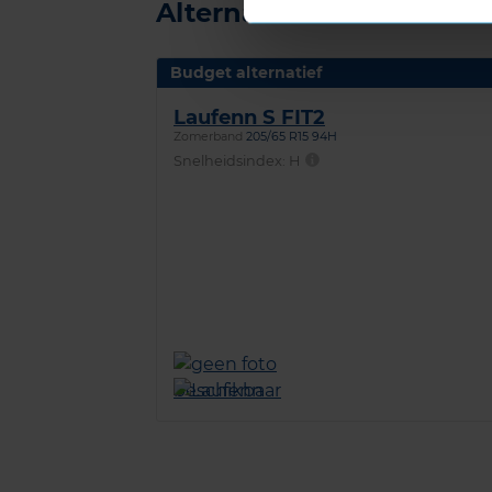
Alternatief voor deze b
Budget alternatief
Laufenn S FIT2
Zomerband
205/65 R15 94H
Snelheidsindex:
H