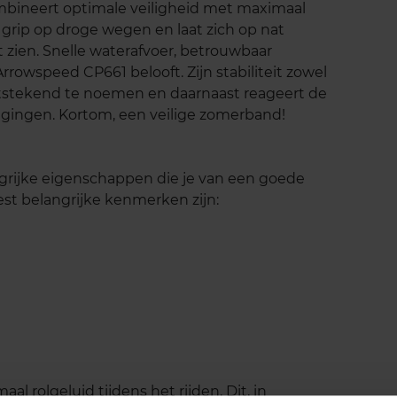
ineert optimale veiligheid met maximaal
 grip op droge wegen en laat zich op nat
zien. Snelle waterafvoer, betrouwbaar
rrowspeed CP661 belooft. Zijn stabiliteit zowel
uitstekend te noemen en daarnaast reageert de
gingen. Kortom, een veilige zomerband!
grijke eigenschappen die je van een goede
t belangrijke kenmerken zijn:
 rolgeluid tijdens het rijden. Dit, in