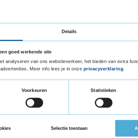
ie, verhoogt jouw rijcomfort.
e Arrowspeed CP661 zorgt bij zware regenval dat
Details
n het risico op aquaplaning worden hierdoor
een goed werkende site
k nog eens zeer vriendelijk geprijsd. Zoek je een
t analyseren van ons websiteverkeer, het bieden van extra func
rband, dan is de Arrowspeed CP661 een
advertenties. Meer info lees je in onze
privacyverklaring
.
maat 205 65 R15 kopen bij
Voorkeuren
Statistieken
205 65 R15 eenvoudig online en plan ook gelijk
KwikFit vestiging.
okies
Selectie toestaan
A