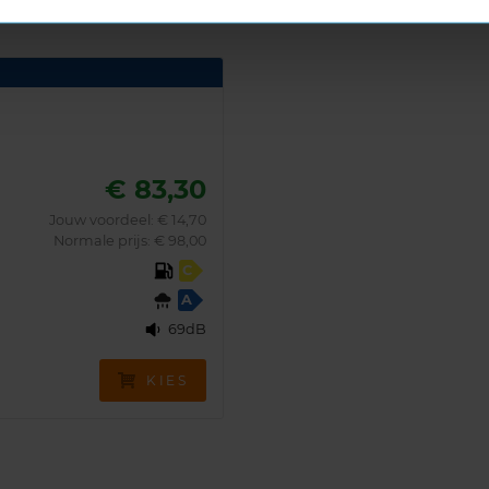
and
€ 83,30
Jouw voordeel:
€ 14,70
Normale prijs: € 98,00
C
A
69dB
KIES