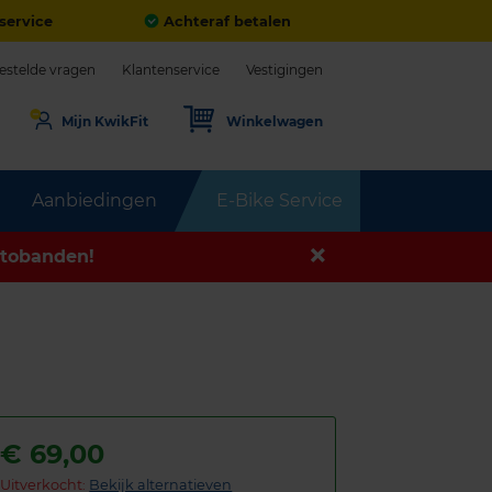
service
Achteraf betalen
estelde vragen
Klantenservice
Vestigingen
Mijn KwikFit
Winkelwagen
Aanbiedingen
E-Bike Service
tobanden!
€
69,00
Uitverkocht:
Bekijk alternatieven