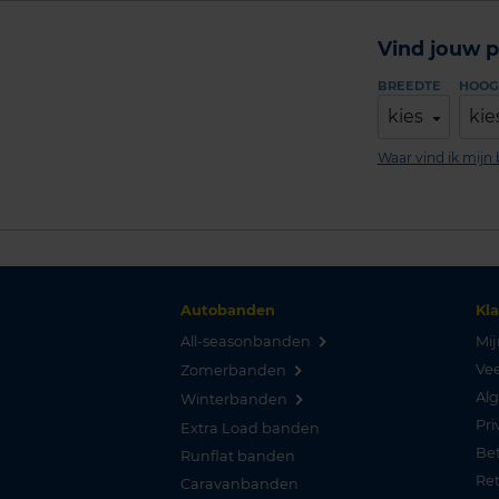
Vind jouw p
BREEDTE
HOOG
kies
kie
Waar vind ik mij
Autobanden
Kl
All-seasonbanden
Mij
Vee
Zomerbanden
Al
Winterbanden
Pri
Extra Load banden
Be
Runflat banden
Re
Caravanbanden