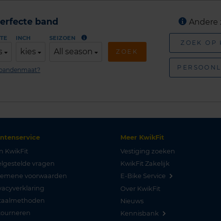
erfecte band
Andere 
TE
INCH
SEIZOEN
ZOEK OP
s
kies
All season
ZOEK
PERSOONL
n bandenmaat?
antenservice
Meer KwikFit
n KwikFit
Vestiging zoeken
lgestelde vragen
KwikFit Zakelijk
gemene voorwaarden
E-Bike Service
vacyverklaring
Over KwikFit
taalmethoden
Nieuws
tourneren
Kennisbank