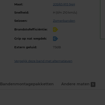
Maat:
205/65 R15 94H
Snelheid:
H (t/m 210 km/u)
Seizoen:
Zomerbanden
Brandstofefficiëntie:
C
Grip op nat wegdek:
C
Extern geluid:
73dB
Vergelijk deze band met alternatieven
Bandenmontage­pakketten
Andere maten
5