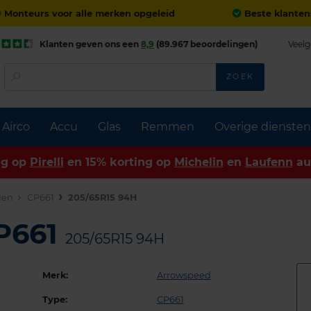
Monteurs voor alle merken opgeleid
Beste klanten
Klanten geven ons een
8,9
(89.967 beoordelingen)
Veelg
ZOEK
Airco
Accu
Glas
Remmen
Overige diensten
ng op
Pirelli
en 15% korting op
Michelin
en
Laufenn
au
den
CP661
205/65R15 94H
P661
205/65R15 94H
Merk:
Arrowspeed
Type:
CP661