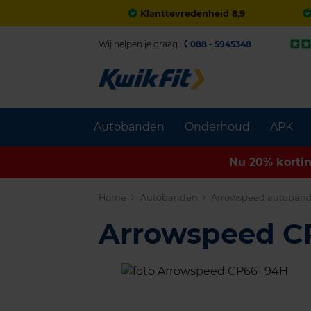
Klanttevredenheid 8,9
Wij helpen je graag.
088 - 5945348
Autobanden
Onderhoud
APK
Nu 20% korti
Home
Autobanden
Arrowspeed autoban
Arrowspeed C