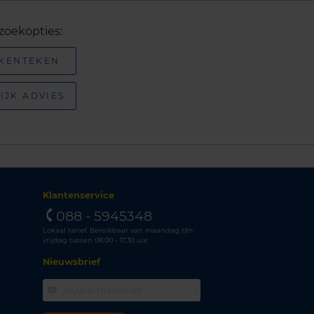
zoekopties:
 KENTEKEN
IJK ADVIES
Klantenservice
088 - 5945348
Lokaal tarief. Bereikbaar van maandag t/m
vrijdag tussen 08.00 - 17.30 uur.
Nieuwsbrief