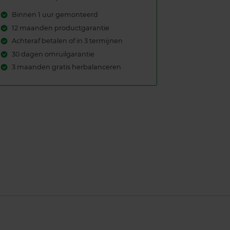
Binnen 1 uur gemonteerd
12 maanden productgarantie
Achteraf betalen of in 3 termijnen
30 dagen omruilgarantie
3 maanden gratis herbalanceren