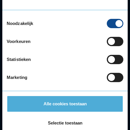
Velgen
Alle autoservices
Toestemmingsselectie
Noodzakelijk
Klantenservice
Meer KwikFit
Voorkeuren
Facebook
Youtube
Instagram
Tiktok
Statistieken
Klantenservice
088 - 5945348
Marketing
Lokaal tarief. Bereikbaar van maandag t/m vrijdag tussen 08.00 - 17.30
uur.
Nieuwsbrief
Alle cookies toestaan
INSCHRIJVEN
Selectie toestaan