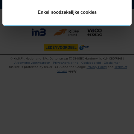
Enkel noodzakelijke cookies
©
KwikFit Nederland B.V., Daltonstraat 17, 3846BX Harderwijk, KvK 08017845 |
Algemene voorwaarden
•
Privacyverklaring
•
Cookiebeleid
•
Disclaimer
This site is protected by reCAPTCHA and the Google
Privacy Policy
and
Terms of
Service
apply.