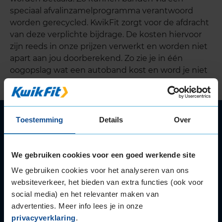
speciaal afvalinzamelprogramma verantwoord
worden gerecycled. KwikFit zorgt voor de afdracht
van deze verplichte bijdrage. De kosten hiervoor
zijn reeds in onze prijzen verwerkt en worden niet
apart aan jou doorberekend. Zo zie je in één
oogopslag wat een autoband kost en word je niet
achteraf verrast met bijkomende kosten.
Toestemming
Details
Over
Autoservice
Autobanden
Bandenwissel
We gebruiken cookies voor een goed werkende site
Onderhoud
We gebruiken cookies voor het analyseren van ons
APK
websiteverkeer, het bieden van extra functies (ook voor
Accu
social media) en het relevanter maken van
Airco
advertenties. Meer info lees je in onze
Autoruitschade
privacyverklaring
.
Distributieriem