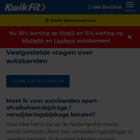
088-5945348
Menu
Beste klantenservice
Nu 20% korting op
Pirelli
en 15% korting op
Michelin
en
Laufenn
autobanden!
Veelgestelde vragen over
autobanden
TOON CATEGORIEËN
Moet ik voor autobanden apart
afvalbeheersbijdrage /
verwijderingsbijdrage betalen?
Voor elke band die op de Nederlandse markt
wordt verkocht dient een verwijderingsbijdrage te
worden betaald. Zo kunnen banden via een