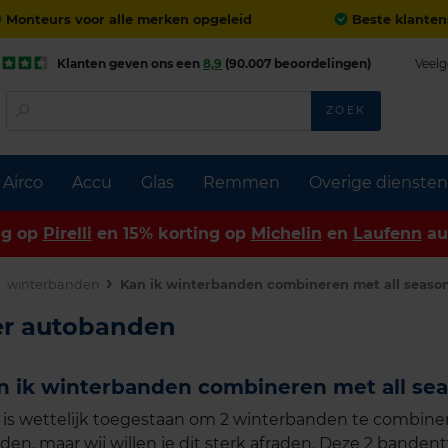
Monteurs voor alle merken opgeleid
Beste klanten
Klanten geven ons een
8,9
(90.007 beoordelingen)
Veelg
ZOEK
Airco
Accu
Glas
Remmen
Overige diensten
ng op
Pirelli
en 15% korting op
Michelin
en
Laufenn
au
winterbanden
Kan ik winterbanden combineren met all seaso
er autobanden
n ik winterbanden combineren met all se
 is wettelijk toegestaan om 2 winterbanden te combiner
den, maar wij willen je dit sterk afraden. Deze 2 bande