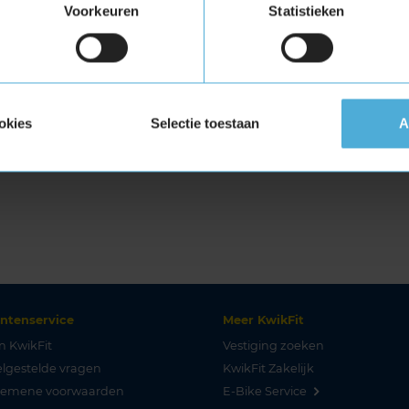
Voorkeuren
Statistieken
okies
Selectie toestaan
A
antenservice
Meer KwikFit
n KwikFit
Vestiging zoeken
lgestelde vragen
KwikFit Zakelijk
gemene voorwaarden
E-Bike Service