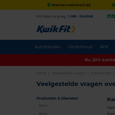
Klanttevredenheid 8,9
Wij helpen je graag.
088 - 5945348
Autobanden
Onderhoud
APK
Nu 20% korti
Home
Veelgestelde vragen
autobanden
Veelgestelde vragen ov
Producten & Diensten
Ka
Accu
Het
ban
Airco