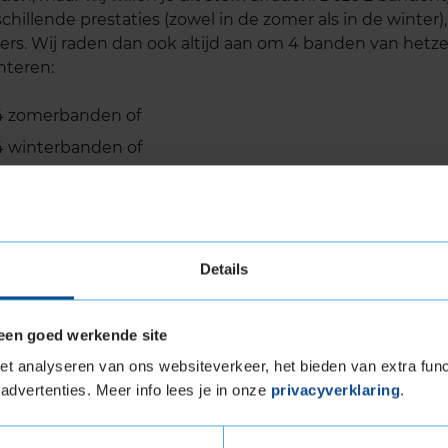
schillende prestaties (zowel in de zomer als in de winter
ers. Wij raden dan ook altijd aan om 4 banden van hetze
teren:
4 zomerbanden of
4 winterbanden of
4 all season banden
Details
een goed werkende site
t analyseren van ons websiteverkeer, het bieden van extra func
advertenties. Meer info lees je in onze
privacyverklaring
.