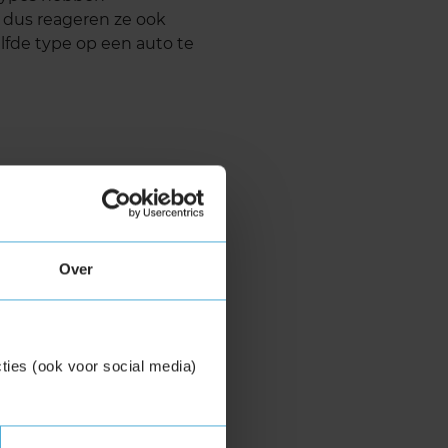
), dus reageren ze ook
lfde type op een auto te
Over
ties (ook voor social media)