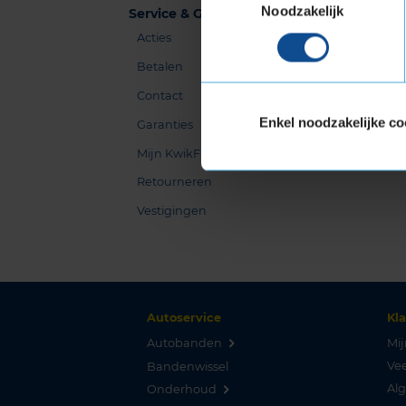
Noodzakelijk
Service & Garanties
Acties
Betalen
Contact
Enkel noodzakelijke co
Garanties
Mijn KwikFit
Retourneren
Vestigingen
Autoservice
Kl
Autobanden
Mij
Vee
Bandenwissel
Al
Onderhoud