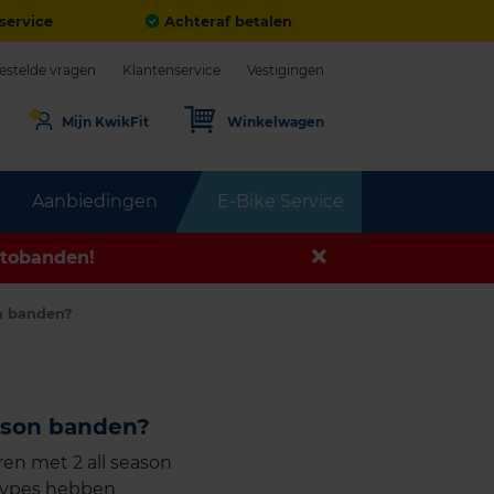
service
Achteraf betalen
estelde vragen
Klantenservice
Vestigingen
Mijn KwikFit
Winkelwagen
Aanbiedingen
E-Bike Service
tobanden!
n banden?
ason banden?
en met 2 all season
ntypes hebben