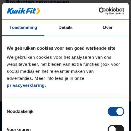
Producten retourneren
De autobanden voldoen niet aan mijn
verwachting, mag ik ze retourneren?
Toestemming
Details
Over
Ik heb een verkeerde/beschadigde band
ontvangen, wat moet ik doen?
De banden zijn al gemonteerd maar ik wil ze
We gebruiken cookies voor een goed werkende site
alsnog retourneren, mag dat?
We gebruiken cookies voor het analyseren van ons
websiteverkeer, het bieden van extra functies (ook voor
Ik heb mijn product geretourneerd, wanneer
social media) en het relevanter maken van
krijg ik mijn geld terug?
advertenties. Meer info lees je in onze
Ik wil de koop ontbinden, moet ik het
privacyverklaring
.
herroepingsformulier gebruiken?
Toestemmingsselectie
Noodzakelijk
Autoservice
Autobanden
Bandenwissel
Voorkeuren