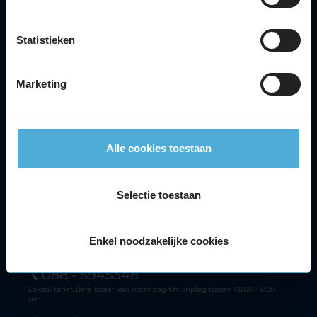
Onderhoud
APK
Statistieken
Accu
Airco
Marketing
Autoruitschade
Distributieriem
Velgen
Alle autoservices
Alle cookies toestaan
Klantenservice
Meer KwikFit
Selectie toestaan
Facebook
Youtube
Instagram
Tiktok
Enkel noodzakelijke cookies
Klantenservice
088 - 5945348
Lokaal tarief. Bereikbaar van maandag t/m vrijdag tussen 08.00 - 17.30
uur.