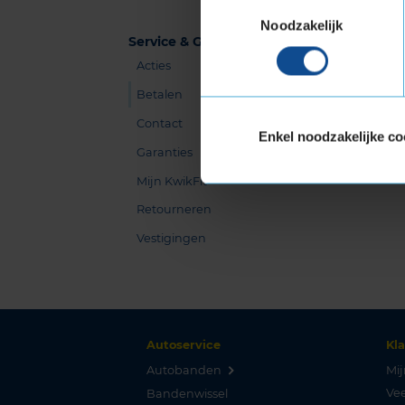
Toestemmingsselectie
Noodzakelijk
Service & Garanties
Acties
Betalen
Contact
Enkel noodzakelijke co
Garanties
Mijn KwikFit
Retourneren
Vestigingen
Autoservice
Kl
Autobanden
Mij
Vee
Bandenwissel