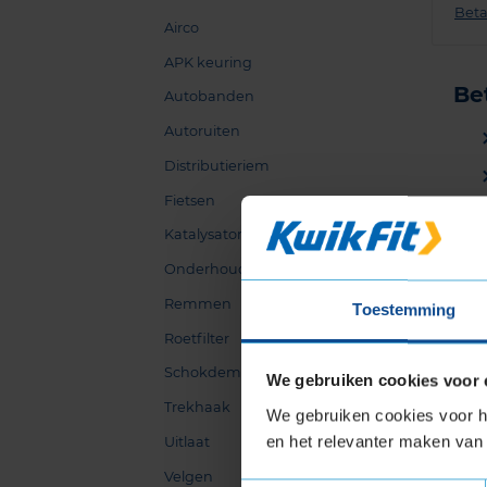
Beta
Airco
APK keuring
Be
Autobanden
Autoruiten
Distributieriem
Fietsen
Katalysator
Onderhoud
Remmen
Toestemming
Roetfilter
Schokdemper
We gebruiken cookies voor 
Trekhaak
We gebruiken cookies voor he
en het relevanter maken van 
Uitlaat
Velgen