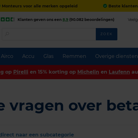
Monteurs voor alle merken opgeleid
Beste klanten
Klanten geven ons een
8,9
(90.082 beoordelingen)
Veelg
ZOEK
Airco
Accu
Glas
Remmen
Overige diensten
ng op
Pirelli
en 15% korting op
Michelin
en
Laufenn
au
e vragen over bet
direct naar een subcategorie