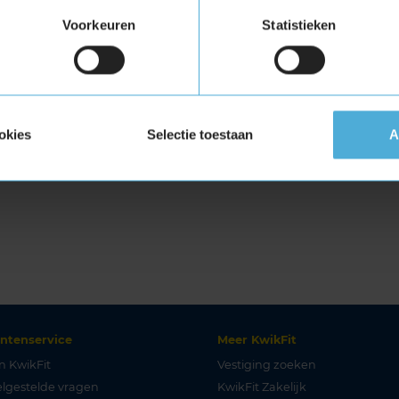
Voorkeuren
Statistieken
okies
Selectie toestaan
A
antenservice
Meer KwikFit
n KwikFit
Vestiging zoeken
lgestelde vragen
KwikFit Zakelijk