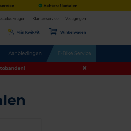
service
Achteraf betalen
estelde vragen
Klantenservice
Vestigingen
Mijn KwikFit
Winkelwagen
Aanbiedingen
E-Bike Service
tobanden!
alen