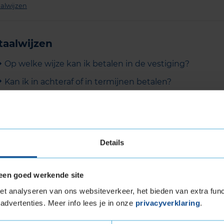
alwijzen
taalwijzen
Op welke wijze kan ik betalen in de vestiging?
Kan ik in achteraf of in termijnen betalen?
Details
een goed werkende site
t analyseren van ons websiteverkeer, het bieden van extra func
advertenties. Meer info lees je in onze
privacyverklaring
.