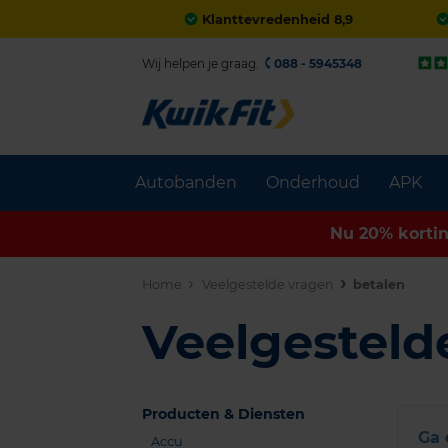
Klanttevredenheid 8,9
Wij helpen je graag.
088 - 5945348
Autobanden
Onderhoud
APK
Nu 20% korti
Home
Veelgestelde vragen
betalen
Veelgesteld
Producten & Diensten
Ga 
Accu