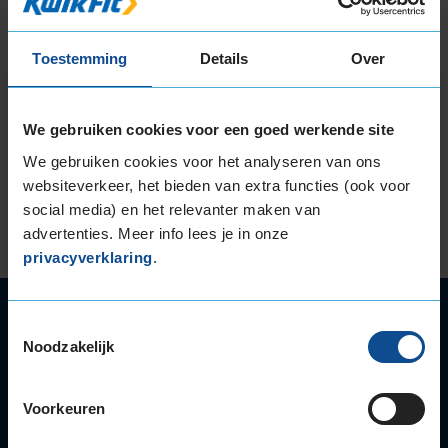
rolweerstand en geeft meer grip op de weg. Ook
zorgt het voor minder slijtage en scheuren.
Helemaal niet zo gek dus dat autobanden zwart
Toestemming
Details
Over
zijn.
Naast roet zit er nog veel meer in een autoband
We gebruiken cookies voor een goed werkende site
om hem specifieke eigenschappen mee te geven.
We gebruiken cookies voor het analyseren van ons
Denk aan olie of hars om het rubber soepel te
websiteverkeer, het bieden van extra functies (ook voor
houden. Maar ook zwavel, kunststof, staaldraad en
social media) en het relevanter maken van
anti-degradanten kom je tegen in een goede
advertenties. Meer info lees je in onze
autoband.
privacyverklaring
.
Autoservice
Toestemmingsselectie
Autobanden
Noodzakelijk
Bandenwissel
Onderhoud
Voorkeuren
APK
Accu