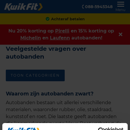
088-5945348
Menu
Achteraf betalen
Nu 20% korting op
Pirelli
en 15% korting op
Michelin
en
Laufenn
autobanden!
Veelgestelde vragen over
autobanden
TOON CATEGORIEËN
Waarom zijn autobanden zwart?
Autobanden bestaan uit allerlei verschillende
materialen, waaronder rubber, olie, staaldraad,
kunststof en roet. Die laatste geeft autobanden
die kenmerkende zwarte kleur. Roet verbetert de