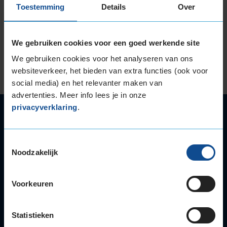
Toestemming
Details
Over
Bij de aankoop van nieuwe banden zijn geen
nieuwe TPMS-sensoren nodig. De sensoren
We gebruiken cookies voor een goed werkende site
worden namelijk bevestigd op de velgen en niet
We gebruiken cookies voor het analyseren van ons
op de banden.
websiteverkeer, het bieden van extra functies (ook voor
social media) en het relevanter maken van
advertenties. Meer info lees je in onze
privacyverklaring
.
Autoservice
Autobanden
Bandenwissel
Toestemmingsselectie
Noodzakelijk
Onderhoud
APK
Accu
Voorkeuren
Airco
Autoruitschade
Statistieken
Distributieriem