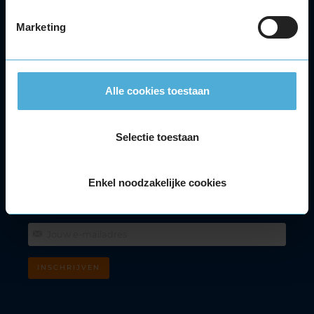
Velgen
Alle autoservices
Marketing
Klantenservice
Meer KwikFit
Alle cookies toestaan
Facebook
Youtube
Instagram
Tiktok
Selectie toestaan
Klantenservice
088 - 5945348
Lokaal tarief. Bereikbaar van maandag t/m vrijdag tussen 08.00 - 17.30
Enkel noodzakelijke cookies
uur.
Nieuwsbrief
INSCHRIJVEN