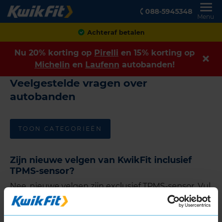
088-5945348
Menu
Achteraf betalen
Nu 20% korting op
Pirelli
en 15% korting op
Michelin
en
Laufenn
autobanden!
Veelgestelde vragen over
autobanden
TOON CATEGORIEËN
Zijn nieuwe velgen van KwikFit inclusief
TPMS-sensor?
Nee, nieuwe velgen zijn exclusief TPMS-sensor. Vul
voor meer informatie of om een vrijblijvende
offerte voor TPMS-sensoren op te vragen, ons
TPMS contactformulier
in.